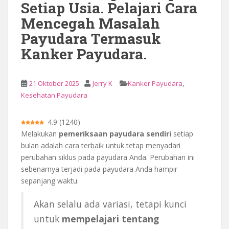
Setiap Usia. Pelajari Cara
a
Mencegah Masalah
Payudara Termasuk
Kanker Payudara.
,
21 Oktober 2025
Jerry K
Kanker Payudara
Kesehatan Payudara
4.9
(
1240
)
Melakukan
pemeriksaan payudara sendiri
setiap
bulan adalah cara terbaik untuk tetap menyadari
perubahan siklus pada payudara Anda. Perubahan ini
sebenarnya terjadi pada payudara Anda hampir
sepanjang waktu.
Akan selalu ada variasi, tetapi kunci
untuk
mempelajari tentang