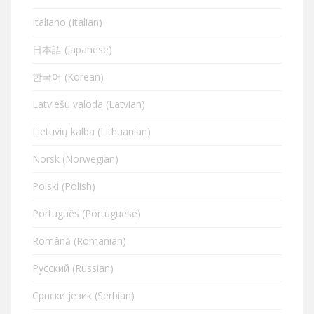
Italiano (Italian)
日本語 (Japanese)
한국어 (Korean)
Latviešu valoda (Latvian)
Lietuvių kalba (Lithuanian)
Norsk (Norwegian)
Polski (Polish)
Português (Portuguese)
Română (Romanian)
Русский (Russian)
Cрпски језик (Serbian)