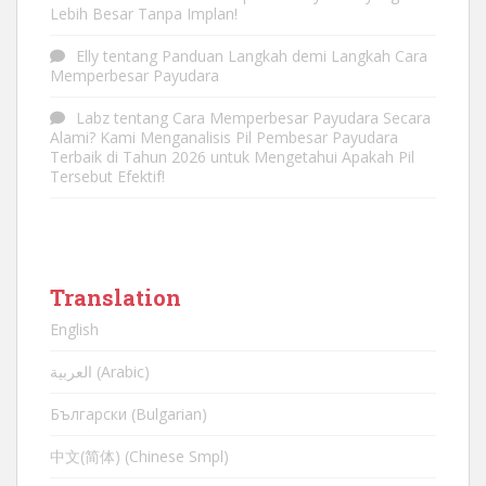
Lebih Besar Tanpa Implan!
Elly
tentang
Panduan Langkah demi Langkah Cara
Memperbesar Payudara
Labz
tentang
Cara Memperbesar Payudara Secara
Alami? Kami Menganalisis Pil Pembesar Payudara
Terbaik di Tahun 2026 untuk Mengetahui Apakah Pil
Tersebut Efektif!
Translation
English
العربية (Arabic)
Български (Bulgarian)
中文(简体) (Chinese Smpl)