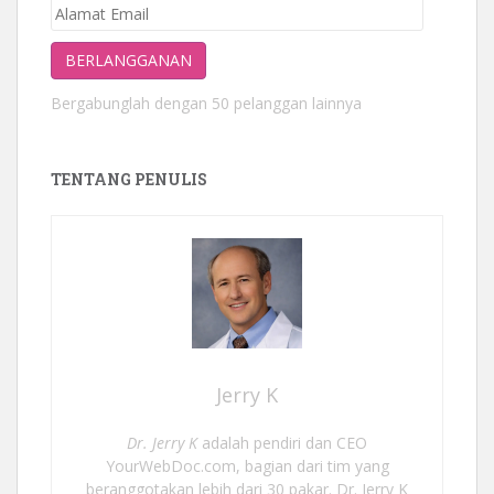
Alamat
Email
BERLANGGANAN
Bergabunglah dengan 50 pelanggan lainnya
TENTANG PENULIS
Jerry K
Dr. Jerry K
adalah pendiri dan CEO
YourWebDoc.com, bagian dari tim yang
beranggotakan lebih dari 30 pakar. Dr. Jerry K