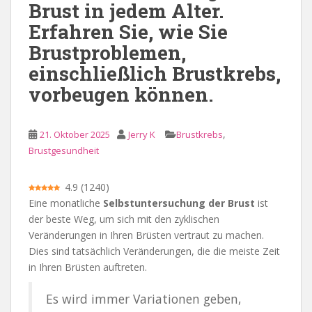
Brust in jedem Alter.
e
Erfahren Sie, wie Sie
n
Brustproblemen,
einschließlich Brustkrebs,
vorbeugen können.
,
21. Oktober 2025
Jerry K
Brustkrebs
Brustgesundheit
4.9
(
1240
)
Eine monatliche
Selbstuntersuchung der Brust
ist
der beste Weg, um sich mit den zyklischen
Veränderungen in Ihren Brüsten vertraut zu machen.
Dies sind tatsächlich Veränderungen, die die meiste Zeit
in Ihren Brüsten auftreten.
Es wird immer Variationen geben,