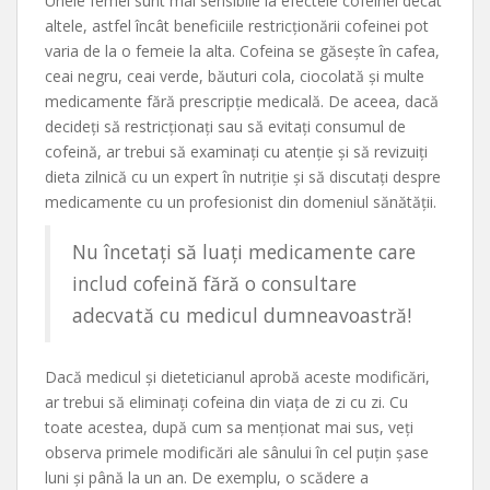
Unele femei sunt mai sensibile la efectele cofeinei decât
altele, astfel încât beneficiile restricționării cofeinei pot
varia de la o femeie la alta. Cofeina se găsește în cafea,
ceai negru, ceai verde, băuturi cola, ciocolată și multe
medicamente fără prescripție medicală. De aceea, dacă
decideți să restricționați sau să evitați consumul de
cofeină, ar trebui să examinați cu atenție și să revizuiți
dieta zilnică cu un expert în nutriție și să discutați despre
medicamente cu un profesionist din domeniul sănătății.
Nu încetați să luați medicamente care
includ cofeină fără o consultare
adecvată cu medicul dumneavoastră!
Dacă medicul și dieteticianul aprobă aceste modificări,
ar trebui să eliminați cofeina din viața de zi cu zi. Cu
toate acestea, după cum sa menționat mai sus, veți
observa primele modificări ale sânului în cel puțin șase
luni și până la un an. De exemplu, o scădere a