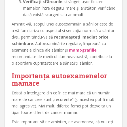
Verificați sfârcurile
: strângeți ușor fiecare
mamelon între degetul mare și arătător, verificând
dacă există scurgeri sau anomalii.
Amintiți-vă, scopul unei autoexaminări a sânilor este de
a vă familiariza cu aspectul și senzația normală a sânilor
dvs., permițându-vă să
recunoașteți imediat orice
schimbare
. Autoexaminările regulate, împreună cu
examenele clinice ale sânilor și
mamografiile
recomandate de medicul dumneavoastră, contribuie la
o abordare cuprinzătoare a sănătății sânilor.
Importanța autoexamenelor
mamare
Există o înțelegere din ce în ce mai mare că un număr
mare de cancere sunt „recurente” (și acestea pot fi mult
mai agresive). Mai mult, diferite femei pot dezvolta un
tipar foarte diferit de cancer mamar.
Este important să ne amintim, de asemenea, că nu toți