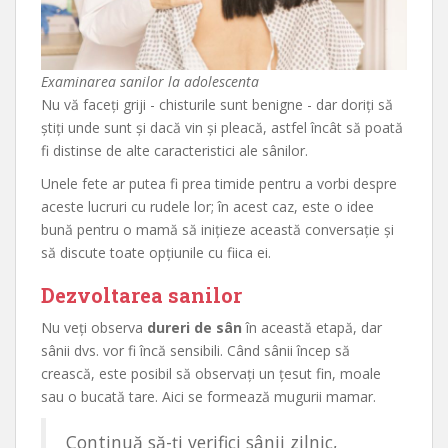
Examinarea sanilor la adolescenta
Nu vă faceți griji - chisturile sunt benigne - dar doriți să
știți unde sunt și dacă vin și pleacă, astfel încât să poată
fi distinse de alte caracteristici ale sânilor.
Unele fete ar putea fi prea timide pentru a vorbi despre
aceste lucruri cu rudele lor; în acest caz, este o idee
bună pentru o mamă să inițieze această conversație și
să discute toate opțiunile cu fiica ei.
Dezvoltarea sanilor
Nu veți observa
dureri de sân
în această etapă, dar
sânii dvs. vor fi încă sensibili. Când sânii încep să
crească, este posibil să observați un țesut fin, moale
sau o bucată tare. Aici se formează mugurii mamar.
Continuă să-ți verifici sânii zilnic,