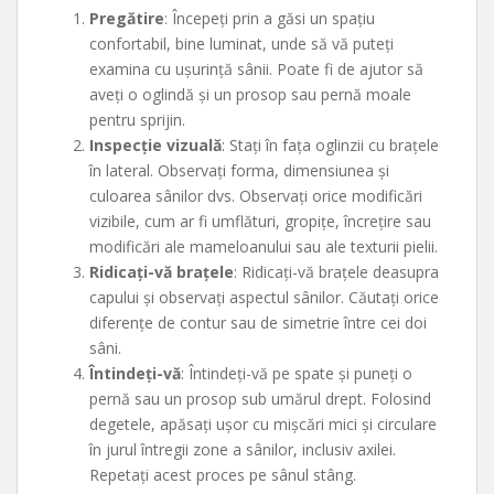
Pregătire
: Începeți prin a găsi un spațiu
confortabil, bine luminat, unde să vă puteți
examina cu ușurință sânii. Poate fi de ajutor să
aveți o oglindă și un prosop sau pernă moale
pentru sprijin.
Inspecție vizuală
: Stați în fața oglinzii cu brațele
în lateral. Observați forma, dimensiunea și
culoarea sânilor dvs. Observați orice modificări
vizibile, cum ar fi umflături, gropițe, încrețire sau
modificări ale mameloanului sau ale texturii pielii.
Ridicați-vă brațele
: Ridicați-vă brațele deasupra
capului și observați aspectul sânilor. Căutați orice
diferențe de contur sau de simetrie între cei doi
sâni.
Întindeți-vă
: Întindeți-vă pe spate și puneți o
pernă sau un prosop sub umărul drept. Folosind
degetele, apăsați ușor cu mișcări mici și circulare
în jurul întregii zone a sânilor, inclusiv axilei.
Repetați acest proces pe sânul stâng.