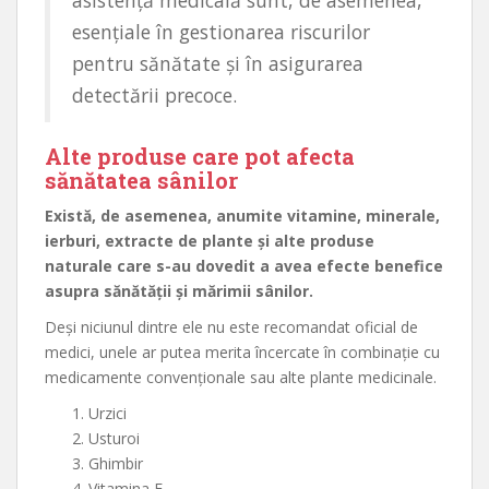
asistență medicală sunt, de asemenea,
esențiale în gestionarea riscurilor
pentru sănătate și în asigurarea
detectării precoce.
Alte produse care pot afecta
sănătatea sânilor
Există, de asemenea, anumite vitamine, minerale,
ierburi, extracte de plante și alte produse
naturale care s-au dovedit a avea efecte benefice
asupra sănătății și mărimii sânilor.
Deși niciunul dintre ele nu este recomandat oficial de
medici, unele ar putea merita încercate în combinație cu
medicamente convenționale sau alte plante medicinale.
Urzici
Usturoi
Ghimbir
Vitamina E