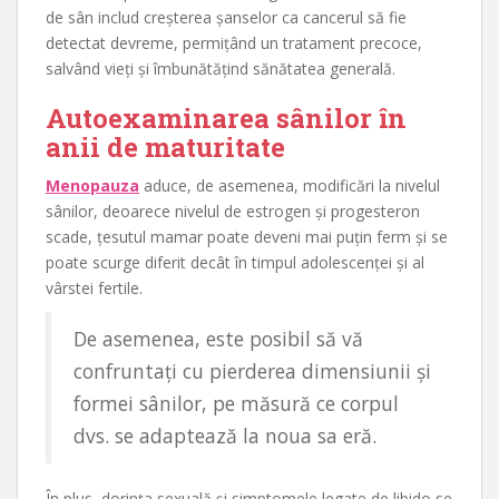
de sân includ creșterea șanselor ca cancerul să fie
detectat devreme, permițând un tratament precoce,
salvând vieți și îmbunătățind sănătatea generală.
Autoexaminarea sânilor în
anii de maturitate
Menopauza
aduce, de asemenea, modificări la nivelul
sânilor, deoarece nivelul de estrogen și progesteron
scade, țesutul mamar poate deveni mai puțin ferm și se
poate scurge diferit decât în timpul adolescenței și al
vârstei fertile.
De asemenea, este posibil să vă
confruntați cu pierderea dimensiunii și
formei sânilor, pe măsură ce corpul
dvs. se adaptează la noua sa eră.
În plus, dorința sexuală și simptomele legate de libido se