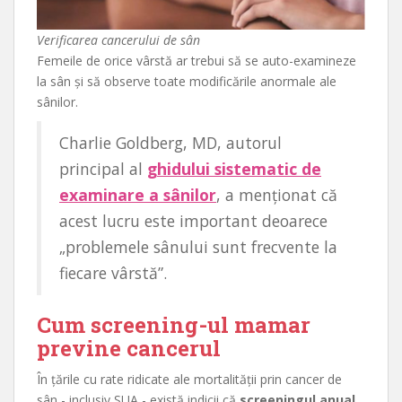
Verificarea cancerului de sân
Femeile de orice vârstă ar trebui să se auto-examineze
la sân și să observe toate modificările anormale ale
sânilor.
Charlie Goldberg, MD, autorul
principal al
ghidului sistematic de
examinare a sânilor
, a menționat că
acest lucru este important deoarece
„problemele sânului sunt frecvente la
fiecare vârstă”.
Cum screening-ul mamar
previne cancerul
În țările cu rate ridicate ale mortalității prin cancer de
sân - inclusiv SUA - există indicii că
screeningul anual