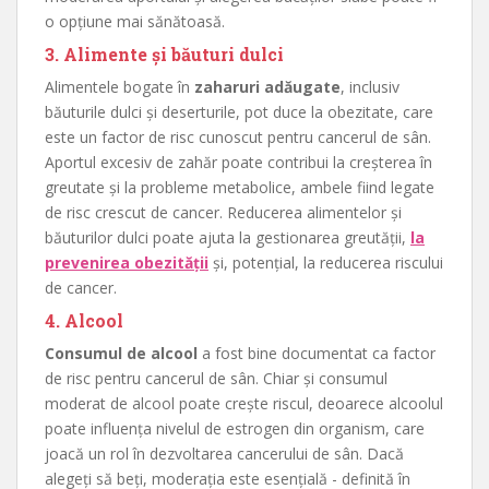
o opțiune mai sănătoasă.
3. Alimente și băuturi dulci
Alimentele bogate în
zaharuri adăugate
, inclusiv
băuturile dulci și deserturile, pot duce la obezitate, care
este un factor de risc cunoscut pentru cancerul de sân.
Aportul excesiv de zahăr poate contribui la creșterea în
greutate și la probleme metabolice, ambele fiind legate
de risc crescut de cancer. Reducerea alimentelor și
băuturilor dulci poate ajuta la gestionarea greutății,
la
prevenirea obezității
și, potențial, la reducerea riscului
de cancer.
4. Alcool
Consumul de alcool
a fost bine documentat ca factor
de risc pentru cancerul de sân. Chiar și consumul
moderat de alcool poate crește riscul, deoarece alcoolul
poate influența nivelul de estrogen din organism, care
joacă un rol în dezvoltarea cancerului de sân. Dacă
alegeți să beți, moderația este esențială - definită în