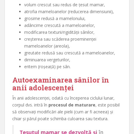
volum crescut sau redus de țesut mamar,
atrofia mameloanelor (reducerea dimensiunii),
grosime redusă a mamelonului,
adâncime crescută a mameloanelor,
modificarea texturii/rigidității sânilor,
creșterea sau scăderea proeminenței
mameloanelor (areola),
greutate redusă sau crescută a mameloanelor,
diminuarea vergeturilor,
eritem (roșeață) pe sân.
Autoexaminarea sânilor în
anii adolescenței
În anii adolescenței, odată cu începerea ciclului lunar,
corpul dvs. intră în
procesul de maturare
, este posibil
să observați modificări ale pielii (cum ar fi acneea) și
chiar și părul poate schimba culoarea sau textura.
Țesutul mamar se dezvoltă și
în