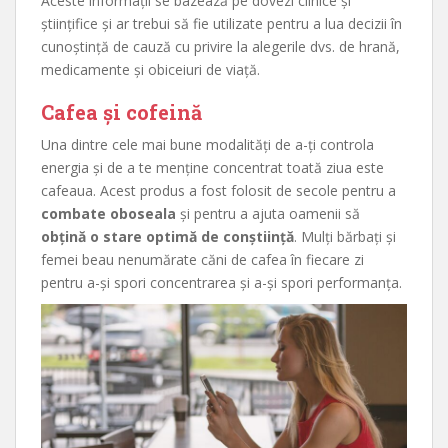
Aceste informații se bazează pe dovezi clinice și
științifice și ar trebui să fie utilizate pentru a lua decizii în
cunoștință de cauză cu privire la alegerile dvs. de hrană,
medicamente și obiceiuri de viață.
Cafea și cofeină
Una dintre cele mai bune modalități de a-ți controla
energia și de a te menține concentrat toată ziua este
cafeaua. Acest produs a fost folosit de secole pentru a
combate oboseala
și pentru a ajuta oamenii să
obțină o stare optimă de conștiință
. Mulți bărbați și
femei beau nenumărate căni de cafea în fiecare zi
pentru a-și spori concentrarea și a-și spori performanța.