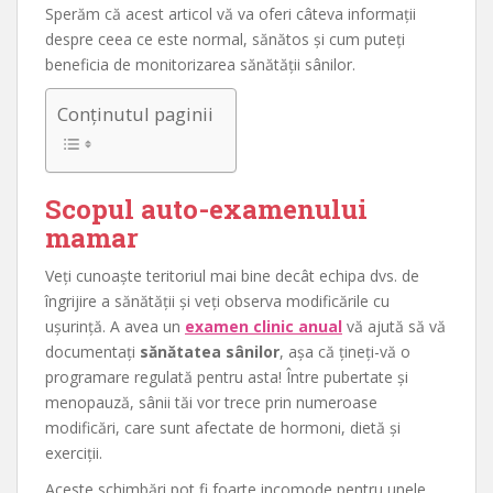
Sperăm că acest articol vă va oferi câteva informații
despre ceea ce este normal, sănătos și cum puteți
beneficia de monitorizarea sănătății sânilor.
Conținutul paginii
Scopul auto-examenului
mamar
Veți cunoaște teritoriul mai bine decât echipa dvs. de
îngrijire a sănătății și veți observa modificările cu
ușurință. A avea un
examen clinic anual
vă ajută să vă
documentați
sănătatea sânilor
, așa că țineți-vă o
programare regulată pentru asta! Între pubertate și
menopauză, sânii tăi vor trece prin numeroase
modificări, care sunt afectate de hormoni, dietă și
exerciții.
Aceste schimbări pot fi foarte incomode pentru unele