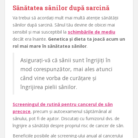
Sănătatea sânilor după sarcină
Va trebui să acordați mult mai multă atenție sănătății
sânilor după sarcină. Sânul tău devine de obicei mai
sensibil și mai susceptibil la
schimbările de mediu
decât era înainte.
Genetica și dieta ta joacă acum un
rol mai mare în sănătatea sânilor
.
Asigurați-vă că sânii sunt îngrijiți în
mod corespunzător, mai ales atunci
când vine vorba de curățare și
îngrijirea pielii sânilor.
Screeningul de rutină pentru cancerul de sân
precoce
, precum și autoexamenul săptămânal al
sânului, pot fi de ajutor. Discutați cu furnizorul dvs. de
îngrijire a sănătății despre propriul risc de cancer de sân.
Beneficiile posibile ale screening-ului anual al cancerului