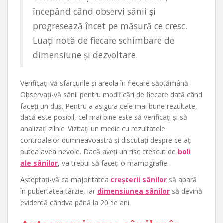
începând când observi sânii și
progresează încet pe măsură ce cresc.
Luați notă de fiecare schimbare de
dimensiune și dezvoltare.
Verificați-vă sfarcurile și areola în fiecare săptămână.
Observați-vă sânii pentru modificări de fiecare dată când
faceți un duș. Pentru a asigura cele mai bune rezultate,
dacă este posibil, cel mai bine este să verificați și să
analizați zilnic. Vizitați un medic cu rezultatele
controalelor dumneavoastră și discutați despre ce ați
putea avea nevoie. Dacă aveți un risc crescut de
boli
ale sânilor
, va trebui să faceți o mamografie.
Așteptați-vă ca majoritatea
creșterii sânilor
să apară
în pubertatea târzie, iar
dimensiunea sânilor
să devină
evidentă cândva până la 20 de ani.