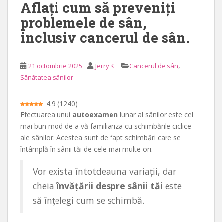
Aflați cum să preveniți
n
problemele de sân,
c
inclusiv cancerul de sân.
i
p
a
,
21 octombrie 2025
Jerry K
Cancerul de sân
l
Sănătatea sânilor
4.9
(
1240
)
Efectuarea unui
autoexamen
lunar al sânilor este cel
mai bun mod de a vă familiariza cu schimbările ciclice
ale sânilor. Acestea sunt de fapt schimbări care se
întâmplă în sânii tăi de cele mai multe ori.
Vor exista întotdeauna variații, dar
cheia
învățării despre sânii tăi
este
să înțelegi cum se schimbă.