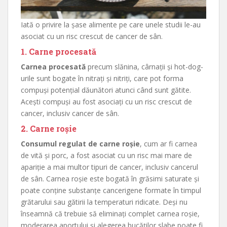
Iată o privire la șase alimente pe care unele studii le-au
asociat cu un risc crescut de cancer de sân.
1. Carne procesată
Carnea procesată
precum slănina, cârnații și hot-dog-
urile sunt bogate în nitrați și nitriți, care pot forma
compuși potențial dăunători atunci când sunt gătite.
Acești compuși au fost asociați cu un risc crescut de
cancer, inclusiv cancer de sân.
2. Carne roșie
Consumul regulat de carne roșie
, cum ar fi carnea
de vită și porc, a fost asociat cu un risc mai mare de
apariție a mai multor tipuri de cancer, inclusiv cancerul
de sân. Carnea roșie este bogată în grăsimi saturate și
poate conține substanțe cancerigene formate în timpul
grătarului sau gătirii la temperaturi ridicate. Deși nu
înseamnă că trebuie să eliminați complet carnea roșie,
moderarea aportului și alegerea bucăților slabe poate fi