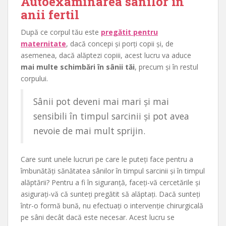
Autoexaminarea sânilor în
anii fertil
După ce corpul tău este
pregătit pentru
maternitate
, dacă concepi și porți copii și, de
asemenea, dacă alăptezi copiii, acest lucru va aduce
mai multe schimbări în sânii tăi
, precum și în restul
corpului.
Sânii pot deveni mai mari și mai
sensibili în timpul sarcinii și pot avea
nevoie de mai mult sprijin.
Care sunt unele lucruri pe care le puteți face pentru a
îmbunătăți sănătatea sânilor în timpul sarcinii și în timpul
alăptării? Pentru a fi în siguranță, faceți-vă cercetările și
asigurați-vă că sunteți pregătit să alăptați. Dacă sunteți
într-o formă bună, nu efectuați o intervenție chirurgicală
pe sâni decât dacă este necesar. Acest lucru se