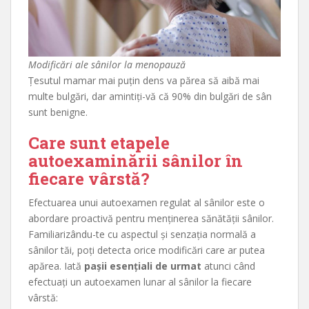
Modificări ale sânilor la menopauză
Țesutul mamar mai puțin dens va părea să aibă mai
multe bulgări, dar amintiți-vă că 90% din bulgări de sân
sunt benigne.
Care sunt etapele
autoexaminării sânilor în
fiecare vârstă?
Efectuarea unui autoexamen regulat al sânilor este o
abordare proactivă pentru menținerea sănătății sânilor.
Familiarizându-te cu aspectul și senzația normală a
sânilor tăi, poți detecta orice modificări care ar putea
apărea. Iată
pașii esențiali de urmat
atunci când
efectuați un autoexamen lunar al sânilor la fiecare
vârstă: