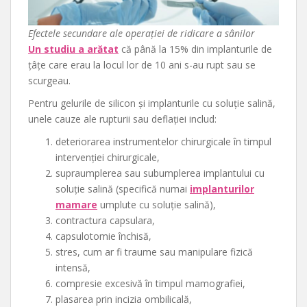
Efectele secundare ale operației de ridicare a sânilor
Un studiu a arătat
că până la 15% din implanturile de
țâțe care erau la locul lor de 10 ani s-au rupt sau se
scurgeau.
Pentru gelurile de silicon și implanturile cu soluție salină,
unele cauze ale rupturii sau deflației includ:
deteriorarea instrumentelor chirurgicale în timpul
intervenției chirurgicale,
supraumplerea sau subumplerea implantului cu
soluție salină (specifică numai
implanturilor
mamare
umplute cu soluție salină),
contractura capsulara,
capsulotomie închisă,
stres, cum ar fi traume sau manipulare fizică
intensă,
compresie excesivă în timpul mamografiei,
plasarea prin incizia ombilicală,