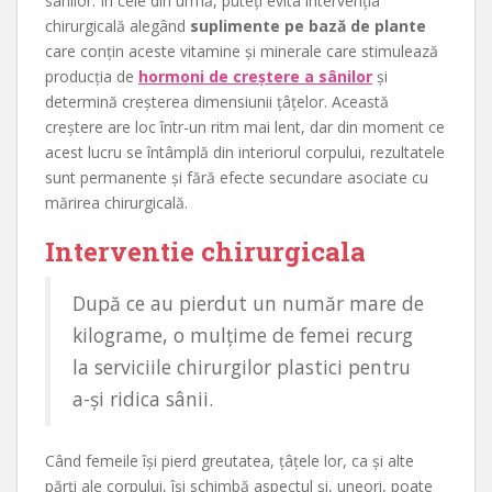
sânilor. În cele din urmă, puteți evita intervenția
chirurgicală alegând
suplimente pe bază de plante
care conțin aceste vitamine și minerale care stimulează
producția de
hormoni de creștere a sânilor
și
determină creșterea dimensiunii țâțelor. Această
creștere are loc într-un ritm mai lent, dar din moment ce
acest lucru se întâmplă din interiorul corpului, rezultatele
sunt permanente și fără efecte secundare asociate cu
mărirea chirurgicală.
Interventie chirurgicala
După ce au pierdut un număr mare de
kilograme, o mulțime de femei recurg
la serviciile chirurgilor plastici pentru
a-și ridica sânii.
Când femeile își pierd greutatea, țâțele lor, ca și alte
părți ale corpului, își schimbă aspectul și, uneori, poate