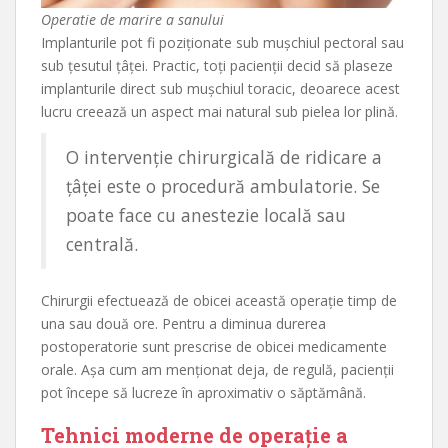
Operatie de marire a sanului
Implanturile pot fi poziționate sub mușchiul pectoral sau
sub țesutul țâței. Practic, toți pacienții decid să plaseze
implanturile direct sub mușchiul toracic, deoarece acest
lucru creează un aspect mai natural sub pielea lor plină.
O intervenție chirurgicală de ridicare a
țâței este o procedură ambulatorie. Se
poate face cu anestezie locală sau
centrală.
Chirurgii efectuează de obicei această operație timp de
una sau două ore. Pentru a diminua durerea
postoperatorie sunt prescrise de obicei medicamente
orale. Așa cum am menționat deja, de regulă, pacienții
pot începe să lucreze în aproximativ o săptămână.
Tehnici moderne de operație a