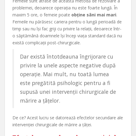
Femeile sunt atrase de această metodă de rezolvare a
problemei, deoarece operația nu este foarte lungă. În
maxim 5 ore, o femeie poate
obține sâni mai mari
.
Femeile nu părăsesc cariera pentru o lungă perioadă de
timp sau nu își fac griji cu privire la relații, deoarece într-
o săptămână doamnele își încep viața standard dacă nu
există complicații post-chirurgicale.
Dar există întotdeauna îngrijorare cu
privire la unele aspecte negative după
operație. Mai mult, nu toată lumea
este pregătită psihologic pentru a fi
supusă unei intervenții chirurgicale de
mărire a țâțelor.
De ce? Acest lucru se datorează efectelor secundare ale
intervenției chirurgicale de mărire a țâței.