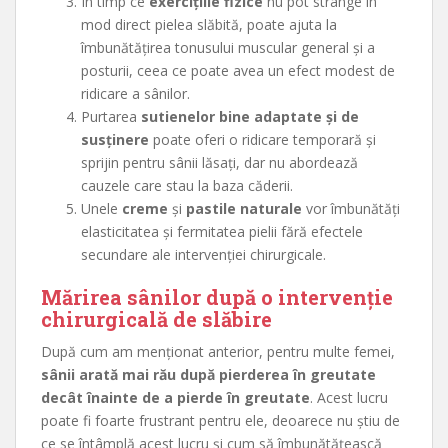
În timp ce
exercițiile fizice
nu pot strânge în
mod direct pielea slăbită, poate ajuta la
îmbunătățirea tonusului muscular general și a
posturii, ceea ce poate avea un efect modest de
ridicare a sânilor.
Purtarea
sutienelor bine adaptate și de
susținere
poate oferi o ridicare temporară și
sprijin pentru sânii lăsați, dar nu abordează
cauzele care stau la baza căderii.
Unele
creme
și
pastile naturale
vor îmbunătăți
elasticitatea și fermitatea pielii fără efectele
secundare ale intervenției chirurgicale.
Mărirea sânilor după o intervenție
chirurgicală de slăbire
După cum am menționat anterior, pentru multe femei,
sânii arată mai rău după pierderea în greutate
decât înainte de a pierde în greutate
. Acest lucru
poate fi foarte frustrant pentru ele, deoarece nu știu de
ce se întâmplă acest lucru și cum să îmbunătățească