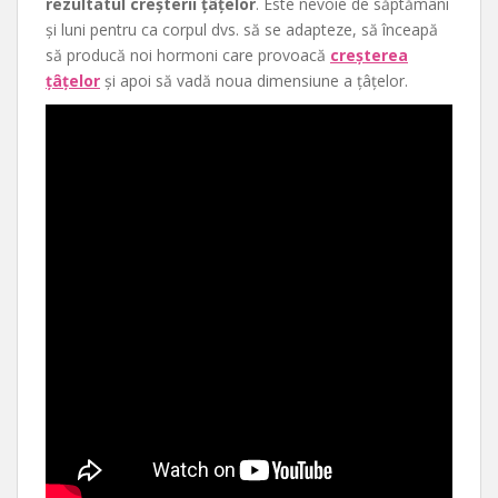
rezultatul creșterii țâțelor
. Este nevoie de săptămâni
și luni pentru ca corpul dvs. să se adapteze, să înceapă
să producă noi hormoni care provoacă
creșterea
țâțelor
și apoi să vadă noua dimensiune a țâțelor.