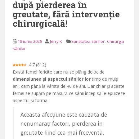
după pierderea în
n
greutate, fără intervenție
c
chirurgicală!
i
p
a
,
18 iunie 2026
Jerry K
Sănătatea sânilor
Chirurgia
l
sânilor
4.7
(
812
)
Există femei fericite care nu se plâng deloc de
dimensiunea și aspectul sânilor lor
timp de mulți
ani, cam până la vârsta de 40 de ani. Dar chiar și aceste
femei se supără pe măsură ce sânii încep să le epuizeze
aspectul și forma.
Această afecțiune este cauzată de
nenumărați factori, pierderea în
greutate fiind cea mai frecventă.