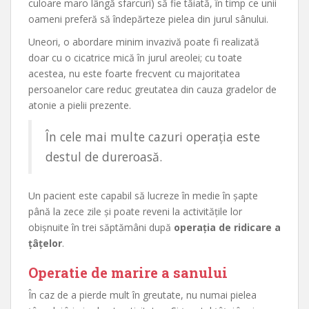
culoare maro lângă sfarcuri) să fie tăiată, în timp ce unii
oameni preferă să îndepărteze pielea din jurul sânului.
Uneori, o abordare minim invazivă poate fi realizată
doar cu o cicatrice mică în jurul areolei; cu toate
acestea, nu este foarte frecvent cu majoritatea
persoanelor care reduc greutatea din cauza gradelor de
atonie a pielii prezente.
În cele mai multe cazuri operația este
destul de dureroasă.
Un pacient este capabil să lucreze în medie în șapte
până la zece zile și poate reveni la activitățile lor
obișnuite în trei săptămâni după
operația de ridicare a
țâțelor
.
Operatie de marire a sanului
În caz de a pierde mult în greutate, nu numai pielea