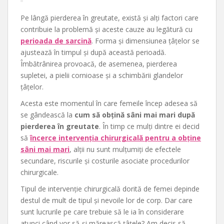
Pe lângă pierderea în greutate, există și alți factori care
contribuie la problemă și aceste cauze au legătură cu
perioada de sarcină
. Forma și dimensiunea țâțelor se
ajustează în timpul și după această perioadă.
Îmbătrânirea provoacă, de asemenea, pierderea
supletei, a pielii cornioase și a schimbării glandelor
țâțelor.
Acesta este momentul în care femeile încep adesea să
se gândească la
cum să obțină sâni mai mari după
pierderea în greutate
. În timp ce mulți dintre ei decid
să
încerce intervenția chirurgicală pentru a obține
sâni mai mari
, alții nu sunt mulțumiți de efectele
secundare, riscurile și costurile asociate procedurilor
chirurgicale.
Tipul de intervenție chirurgicală dorită de femei depinde
destul de mult de tipul și nevoile lor de corp. Dar care
sunt lucrurile pe care trebuie să le ia în considerare
atunci când vor să-și mărească țâțele? Am decis să