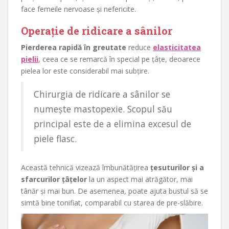
face femeile nervoase și nefericite.
Operație de ridicare a sânilor
Pierderea rapidă în greutate
reduce
elasticitatea
pielii
, ceea ce se remarcă în special pe țâțe, deoarece
pielea lor este considerabil mai subțire.
Chirurgia de ridicare a sânilor se
numește mastopexie. Scopul său
principal este de a elimina excesul de
piele flasc.
Această tehnică vizează îmbunătățirea
țesuturilor și a
sfarcurilor țâțelor
la un aspect mai atrăgător, mai
tânăr și mai bun. De asemenea, poate ajuta bustul să se
simtă bine tonifiat, comparabil cu starea de pre-slăbire.