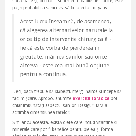
sănătoase și, probabil, suplimente fiabile de slăbire, este
puțin probabil ca sânii dvs. să fie afectați negativ.
Acest lucru înseamnă, de asemenea,
că alegerea alternativelor naturale la
orice tip de intervenție chirurgicală -
fie că este vorba de pierderea în
greutate, mărirea sânilor sau orice
altceva - este cea mai bună opțiune
pentru a continua.
Deci, dacă trebuie să slăbești, mergi înainte și începe să
faci mișcare. Apropo, anumite
exerciții toracice
pot
chiar îmbunătăți aspectul sânilor. Desigur, fără a
schimba dimensiunea țâțelor.
Similar cu aceasta, există diete care includ vitamine și
minerale care pot fi benefice pentru pielea și forma