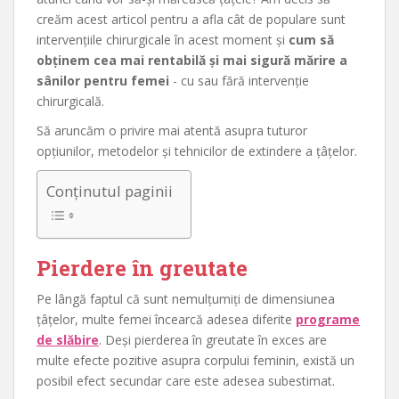
creăm acest articol pentru a afla cât de populare sunt
intervențiile chirurgicale în acest moment și
cum să
obținem cea mai rentabilă și mai sigură mărire a
sânilor pentru femei
- cu sau fără intervenție
chirurgicală.
Să aruncăm o privire mai atentă asupra tuturor
opțiunilor, metodelor și tehnicilor de extindere a țâțelor.
Conținutul paginii
Pierdere în greutate
Pe lângă faptul că sunt nemulțumiți de dimensiunea
țâțelor, multe femei încearcă adesea diferite
programe
de slăbire
. Deși pierderea în greutate în exces are
multe efecte pozitive asupra corpului feminin, există un
posibil efect secundar care este adesea subestimat.