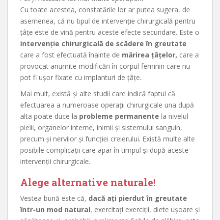
Cu toate acestea, constatările lor ar putea sugera, de
asemenea, că nu tipul de intervenție chirurgicală pentru
țâțe este de vină pentru aceste efecte secundare. Este o
intervenție chirurgicală de scădere în greutate
care a fost efectuată înainte de
mărirea țâțelor,
care a
provocat anumite modificări în corpul feminin care nu
pot fi ușor fixate cu implanturi de țâțe.
Mai mult, există și alte studii care indică faptul că
efectuarea a numeroase operații chirurgicale una după
alta poate duce la
probleme permanente
la nivelul
pielii, organelor interne, inimii și sistemului sanguin,
precum și nervilor și funcției creierului. Există multe alte
posibile complicații care apar în timpul și după aceste
intervenții chirurgicale.
Alege alternative naturale!
Vestea bună este că,
dacă ați pierdut în greutate
într-un mod natural
, exercitați exerciții, diete ușoare și