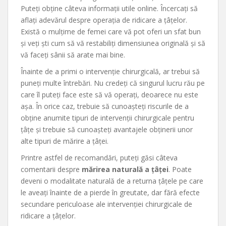
Puteți obține câteva informații utile online. Încercați să
aflați adevărul despre operația de ridicare a țâțelor.
Există o mulțime de femei care vă pot oferi un sfat bun
și veți ști cum să vă restabiliți dimensiunea originală și să
vă faceți sânii să arate mai bine.
Înainte de a primi o intervenție chirurgicală, ar trebui să
puneți multe întrebări. Nu credeți că singurul lucru rău pe
care îl puteți face este să vă operați, deoarece nu este
așa. În orice caz, trebuie să cunoașteți riscurile de a
obține anumite tipuri de intervenții chirurgicale pentru
țâțe și trebuie să cunoașteți avantajele obținerii unor
alte tipuri de mărire a țâței.
Printre astfel de recomandări, puteți găsi câteva
comentarii despre
mărirea naturală a țâței
. Poate
deveni o modalitate naturală de a returna țâțele pe care
le aveați înainte de a pierde în greutate, dar fără efecte
secundare periculoase ale intervenției chirurgicale de
ridicare a țâțelor.