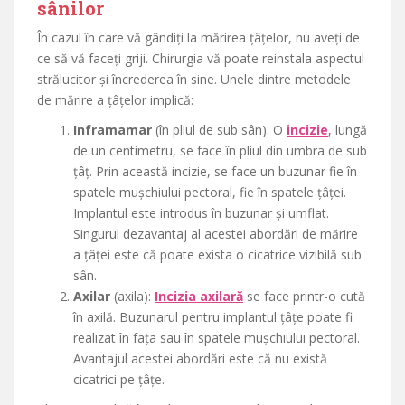
sânilor
În cazul în care vă gândiți la mărirea țâțelor, nu aveți de
ce să vă faceți griji. Chirurgia vă poate reinstala aspectul
strălucitor și încrederea în sine. Unele dintre metodele
de mărire a țâțelor implică:
Inframamar
(în pliul de sub sân): O
incizie
, lungă
de un centimetru, se face în pliul din umbra de sub
țâț. Prin această incizie, se face un buzunar fie în
spatele mușchiului pectoral, fie în spatele țâței.
Implantul este introdus în buzunar și umflat.
Singurul dezavantaj al acestei abordări de mărire
a țâței este că poate exista o cicatrice vizibilă sub
sân.
Axilar
(axila):
Incizia axilară
se face printr-o cută
în axilă. Buzunarul pentru implantul țâțe poate fi
realizat în fața sau în spatele mușchiului pectoral.
Avantajul acestei abordări este că nu există
cicatrici pe țâțe.