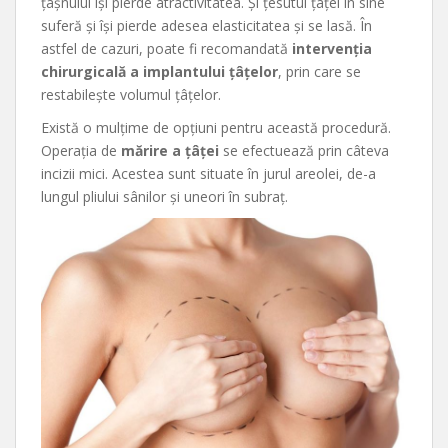
țâșnului își pierde atractivitatea. Și țesutul țâței în sine
suferă și își pierde adesea elasticitatea și se lasă. În
astfel de cazuri, poate fi recomandată
intervenția
chirurgicală a implantului țâțelor
, prin care se
restabilește volumul țâțelor.
Există o mulțime de opțiuni pentru această procedură.
Operația de
mărire a țâței
se efectuează prin câteva
incizii mici. Acestea sunt situate în jurul areolei, de-a
lungul pliului sânilor și uneori în subraț.