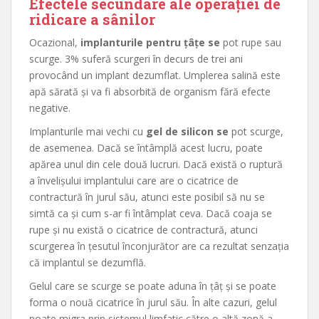
Efectele secundare ale operației de
ridicare a sânilor
Ocazional,
implanturile pentru țâțe se
pot rupe sau
scurge. 3% suferă scurgeri în decurs de trei ani
provocând un implant dezumflat. Umplerea salină este
apă sărată și va fi absorbită de organism fără efecte
negative.
Implanturile mai vechi cu
gel de silicon se
pot scurge,
de asemenea. Dacă se întâmplă acest lucru, poate
apărea unul din cele două lucruri. Dacă există o ruptură
a învelișului implantului care are o cicatrice de
contractură în jurul său, atunci este posibil să nu se
simtă ca și cum s-ar fi întâmplat ceva. Dacă coaja se
rupe și nu există o cicatrice de contractură, atunci
scurgerea în țesutul înconjurător are ca rezultat senzația
că implantul se dezumflă.
Gelul care se scurge se poate aduna în țâț și se poate
forma o nouă cicatrice în jurul său. În alte cazuri, gelul
poate migra prin sistemul limfatic către o altă zonă a