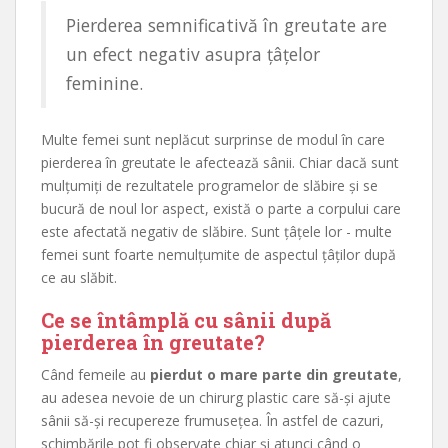
Pierderea semnificativă în greutate are
un efect negativ asupra țâțelor
feminine.
Multe femei sunt neplăcut surprinse de modul în care
pierderea în greutate le afectează sânii. Chiar dacă sunt
mulțumiți de rezultatele programelor de slăbire și se
bucură de noul lor aspect, există o parte a corpului care
este afectată negativ de slăbire. Sunt țâțele lor - multe
femei sunt foarte nemulțumite de aspectul țâților după
ce au slăbit.
Ce se întâmplă cu sânii după
pierderea în greutate?
Când femeile au
pierdut o mare parte din greutate
,
au adesea nevoie de un chirurg plastic care să-și ajute
sânii să-și recupereze frumusețea. În astfel de cazuri,
schimbările pot fi observate chiar și atunci când o