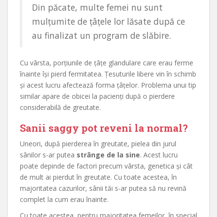
Din păcate, multe femei nu sunt
mulțumite de țâțele lor lăsate după ce
au finalizat un program de slăbire.
Cu vârsta, porțiunile de țâțe glandulare care erau ferme
înainte își pierd fermitatea. Țesuturile libere vin în schimb
și acest lucru afectează forma țâțelor. Problema unui tip
similar apare de obicei la pacienți după o pierdere
considerabilă de greutate.
Sanii saggy pot reveni la normal?
Uneori, după pierderea în greutate, pielea din jurul
sânilor s-ar putea
strânge de la sine
. Acest lucru
poate depinde de factori precum vârsta, genetica și cât
de mult ai pierdut în greutate. Cu toate acestea, în
majoritatea cazurilor, sânii tăi s-ar putea să nu revină
complet la cum erau înainte.
Cu toate acestea, pentru majoritatea femeilor, în special