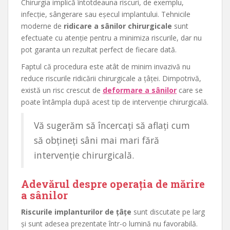
Chirurgia implică întotdeauna riscuri, de exemplu,
infecție, sângerare sau eșecul implantului. Tehnicile
moderne de
ridicare a sânilor chirurgicale
sunt
efectuate cu atenție pentru a minimiza riscurile, dar nu
pot garanta un rezultat perfect de fiecare dată.
Faptul că procedura este atât de minim invazivă nu
reduce riscurile ridicării chirurgicale a țâței. Dimpotrivă,
există un risc crescut de
deformare a sânilor
care se
poate întâmpla după acest tip de intervenție chirurgicală.
Vă sugerăm să încercați să aflați cum
să obțineți sâni mai mari fără
intervenție chirurgicală.
Adevărul despre operația de mărire
a sânilor
Riscurile implanturilor de țâțe
sunt discutate pe larg
și sunt adesea prezentate într-o lumină nu favorabilă.