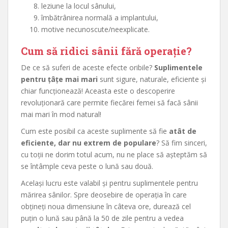
leziune la locul sânului,
îmbătrânirea normală a implantului,
motive necunoscute/neexplicate.
Cum să ridici sânii fără operație?
De ce să suferi de aceste efecte oribile?
Suplimentele
pentru țâțe mai mari
sunt sigure, naturale, eficiente și
chiar funcționează! Aceasta este o descoperire
revoluționară care permite fiecărei femei să facă sânii
mai mari în mod natural!
Cum este posibil ca aceste suplimente să fie
atât de
eficiente, dar nu extrem de populare
? Să fim sinceri,
cu toții ne dorim totul acum, nu ne place să așteptăm să
se întâmple ceva peste o lună sau două.
Același lucru este valabil și pentru suplimentele pentru
mărirea sânilor. Spre deosebire de operația în care
obțineți noua dimensiune în câteva ore, durează cel
puțin o lună sau până la 50 de zile pentru a vedea