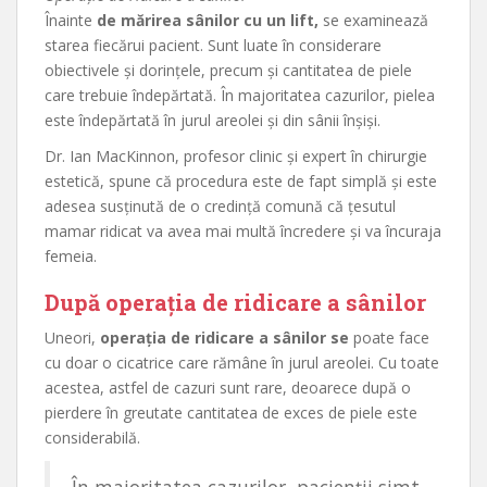
Înainte
de mărirea sânilor cu un lift,
se examinează
starea fiecărui pacient. Sunt luate în considerare
obiectivele și dorințele, precum și cantitatea de piele
care trebuie îndepărtată. În majoritatea cazurilor, pielea
este îndepărtată în jurul areolei și din sânii înșiși.
Dr. Ian MacKinnon, profesor clinic și expert în chirurgie
estetică, spune că procedura este de fapt simplă și este
adesea susținută de o credință comună că țesutul
mamar ridicat va avea mai multă încredere și va încuraja
femeia.
După operația de ridicare a sânilor
Uneori,
operația de ridicare a sânilor se
poate face
cu doar o cicatrice care rămâne în jurul areolei. Cu toate
acestea, astfel de cazuri sunt rare, deoarece după o
pierdere în greutate cantitatea de exces de piele este
considerabilă.
În majoritatea cazurilor, pacienții simt