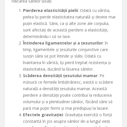
ridicarea sânilor lăsați.
Pierderea elasticității pielii
: Odată cu vârsta,
pielea își pierde elasticitatea naturală și devine mai
puțin elastică. Sânii, ca și alte zone ale corpului,
sunt afectați de această pierdere a elasticității,
determinându-i să se lase.
Întinderea ligamentelor și a țesuturilor
: în
timp, ligamentele și țesuturile conjunctive care
susțin sânii se pot întinde și slăbi. Odată cu
înaintarea în vârstă, își pierd treptat rezistența și
elasticitatea, ducând la lăsarea sânilor.
Scăderea densității țesutului mamar
: Pe
măsură ce femeile îmbătrânesc, există o scădere
naturală a densității țesutului mamar. Această
pierdere a densității poate contribui la reducerea
volumului și a plenitudinei sânilor, făcând sânii să
pară mai puțin fermi și mai predispuși la lasare.
Efectele gravitației
: Gravitația exercită o forță
constantă în jos asupra sânilor de-a lungul vieții