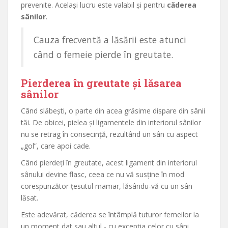
prevenite. Același lucru este valabil și pentru
căderea
sânilor
.
Cauza frecventă a lăsării este atunci
când o femeie pierde în greutate.
Pierderea în greutate și lăsarea
sânilor
Când slăbești, o parte din acea grăsime dispare din sânii
tăi. De obicei, pielea și ligamentele din interiorul sânilor
nu se retrag în consecință, rezultând un sân cu aspect
„gol”, care apoi cade.
Când pierdeți în greutate, acest ligament din interiorul
sânului devine flasc, ceea ce nu vă susține în mod
corespunzător țesutul mamar, lăsându-vă cu un sân
lăsat.
Este adevărat, căderea se întâmplă tuturor femeilor la
un moment dat sau altul - cu excepția celor cu sâni