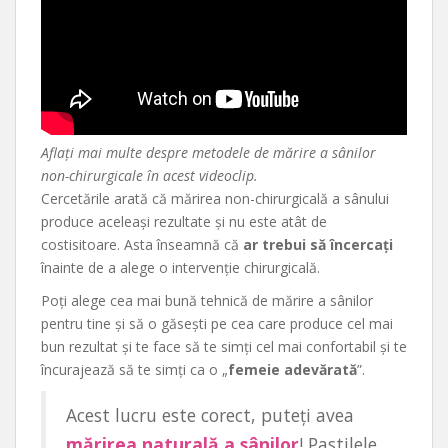
Aflați mai multe despre metodele de mărire a sânilor
non-chirurgicale în acest videoclip.
Cercetările arată că mărirea non-chirurgicală a sânului
produce aceleași rezultate și nu este atât de
costisitoare. Asta înseamnă că
ar trebui să încercați
înainte de a alege o intervenție chirurgicală.
Poți alege cea mai bună tehnică de mărire a sânilor
pentru tine și să o găsești pe cea care produce cel mai
bun rezultat și te face să te simți cel mai confortabil și te
încurajează să te simți ca o „
femeie adevărată
”.
Acest lucru este corect, puteți avea
mărirea naturală a sânilor
! Pastilele