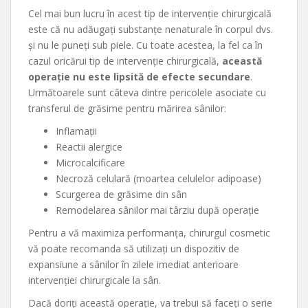
Cel mai bun lucru în acest tip de intervenție chirurgicală
este că nu adăugați substanțe nenaturale în corpul dvs.
și nu le puneți sub piele. Cu toate acestea, la fel ca în
cazul oricărui tip de intervenție chirurgicală,
această
operație nu este lipsită de efecte secundare
.
Următoarele sunt câteva dintre pericolele asociate cu
transferul de grăsime pentru mărirea sânilor:
Inflamații
Reactii alergice
Microcalcificare
Necroză celulară (moartea celulelor adipoase)
Scurgerea de grăsime din sân
Remodelarea sânilor mai târziu după operație
Pentru a vă maximiza performanța, chirurgul cosmetic
vă poate recomanda să utilizați un dispozitiv de
expansiune a sânilor în zilele imediat anterioare
intervenției chirurgicale la sân.
Dacă doriți această operație, va trebui să faceți o serie