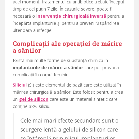
acel moment, tratamentul cu antibiotice trebuie început
timp de cel puțin 7 zile. În cazurile severe, poate fi
necesară o
intervenție chirurgicală inversă
pentru a
îndepărta implanturile și pentru a preveni răspândirea
ulterioară a infecției.
Complicații ale operației de mărire
a sânilor
Există mai multe forme de substanță chimică în
implanturile de mărire a sânilor
care pot provoca
complicații în corpul feminin.
Siliciul
(Si) este elementul de bază care este utilizat în
mărirea chirurgicală a sânilor. Este folosit pentru a crea
un
gel de silicon
care este un material sintetic care
conține 38% siliciu.
Cele mai mari efecte secundare sunt o
scurgere lentă a gelului de silicon care
se întâmplă prin plicul implanturilor.