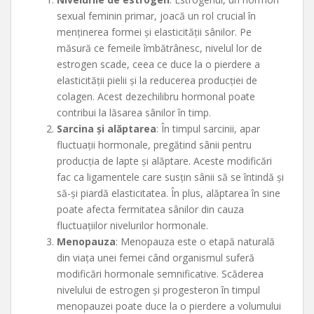
sexual feminin primar, joacă un rol crucial în
menținerea formei și elasticității sânilor. Pe
măsură ce femeile îmbătrânesc, nivelul lor de
estrogen scade, ceea ce duce la o pierdere a
elasticității pielii și la reducerea producției de
colagen. Acest dezechilibru hormonal poate
contribui la lăsarea sânilor în timp.
Sarcina și alăptarea
: În timpul sarcinii, apar
fluctuații hormonale, pregătind sânii pentru
producția de lapte și alăptare. Aceste modificări
fac ca ligamentele care susțin sânii să se întindă și
să-și piardă elasticitatea. În plus, alăptarea în sine
poate afecta fermitatea sânilor din cauza
fluctuațiilor nivelurilor hormonale.
Menopauza
: Menopauza este o etapă naturală
din viața unei femei când organismul suferă
modificări hormonale semnificative. Scăderea
nivelului de estrogen și progesteron în timpul
menopauzei poate duce la o pierdere a volumului