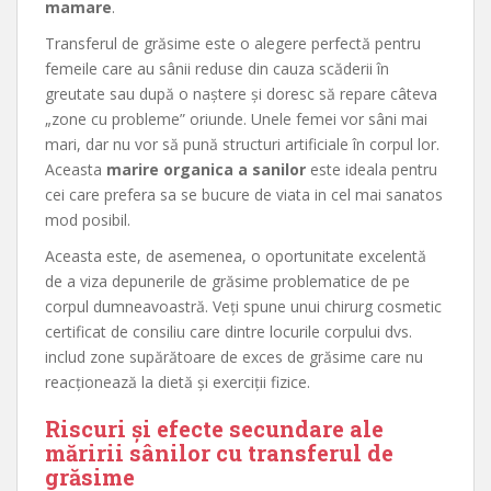
mamare
.
Transferul de grăsime este o alegere perfectă pentru
femeile care au sânii reduse din cauza scăderii în
greutate sau după o naștere și doresc să repare câteva
„zone cu probleme” oriunde. Unele femei vor sâni mai
mari, dar nu vor să pună structuri artificiale în corpul lor.
Aceasta
marire organica a sanilor
este ideala pentru
cei care prefera sa se bucure de viata in cel mai sanatos
mod posibil.
Aceasta este, de asemenea, o oportunitate excelentă
de a viza depunerile de grăsime problematice de pe
corpul dumneavoastră. Veți spune unui chirurg cosmetic
certificat de consiliu care dintre locurile corpului dvs.
includ zone supărătoare de exces de grăsime care nu
reacționează la dietă și exerciții fizice.
Riscuri și efecte secundare ale
măririi sânilor cu transferul de
grăsime