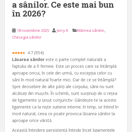
a sânilor. Ce este mai bun
n
în 2026?
c
i
p
,
18 noiembrie 2025
Jerry K
Mărirea sânilor
a
Chirurgia sânilor
l
4.7
(
954
)
Lăsarea sânilor
este o parte complet naturală a
faptului de a fi femeie. Este un proces care se întâmplă
aproape oricui, în cele din urmă, cu excepția celor cu
sâni în mod natural foarte mici. Dar de ce se întâmplă?
Spre deosebire de alte părți ale corpului, sânii nu sunt
alcătuiți din mușchi. În schimb, sunt susținuți de o rețea
de ligamente și țesut conjunctiv. Gândește-te la aceste
ligamente ca la niște sutiene interne; în timp, se întind în
mod natural, ceea ce poate provoca lăsarea sânilor la
aproape orice vârstă.
Această întindere persistentă întinde încet ligamentele