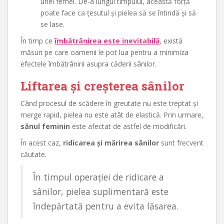
unei femei. De-a lungul timpului, această forță
poate face ca țesutul și pielea să se întindă și să
se lase.
În timp ce
îmbătrânirea este inevitabilă
, există
măsuri pe care oamenii le pot lua pentru a minimiza
efectele îmbătrânirii asupra căderii sânilor.
Liftarea și creșterea sânilor
Când procesul de scădere în greutate nu este treptat și
merge rapid, pielea nu este atât de elastică. Prin urmare,
sânul feminin
este afectat de astfel de modificări.
În acest caz,
ridicarea și mărirea sânilor
sunt frecvent
căutate.
În timpul operației de ridicare a
sânilor, pielea suplimentară este
îndepărtată pentru a evita lăsarea.