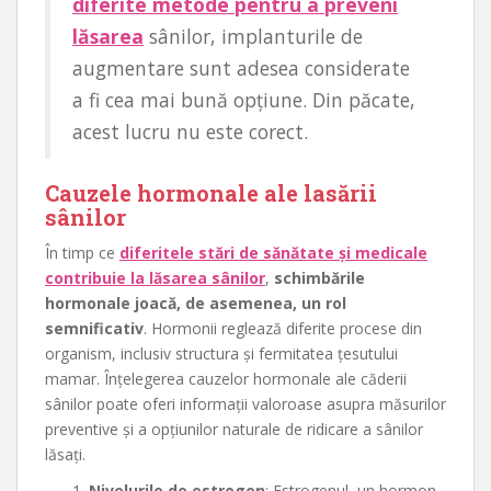
diferite metode pentru a preveni
lăsarea
sânilor, implanturile de
augmentare sunt adesea considerate
a fi cea mai bună opțiune. Din păcate,
acest lucru nu este corect.
Cauzele hormonale ale lasării
sânilor
În timp ce
diferitele stări de sănătate și medicale
contribuie la lăsarea sânilor
,
schimbările
hormonale joacă, de asemenea, un rol
semnificativ
. Hormonii reglează diferite procese din
organism, inclusiv structura și fermitatea țesutului
mamar. Înțelegerea cauzelor hormonale ale căderii
sânilor poate oferi informații valoroase asupra măsurilor
preventive și a opțiunilor naturale de ridicare a sânilor
lăsați.
Nivelurile de estrogen
: Estrogenul, un hormon