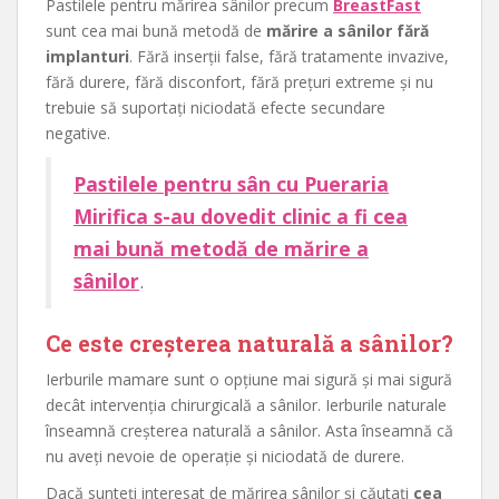
Pastilele pentru mărirea sânilor precum
BreastFast
sunt cea mai bună metodă de
mărire a sânilor fără
implanturi
. Fără inserții false, fără tratamente invazive,
fără durere, fără disconfort, fără prețuri extreme și nu
trebuie să suportați niciodată efecte secundare
negative.
Pastilele pentru sân cu Pueraria
Mirifica s-au dovedit clinic a fi cea
mai bună metodă de mărire a
sânilor
.
Ce este creșterea naturală a sânilor?
Ierburile mamare sunt o opțiune mai sigură și mai sigură
decât intervenția chirurgicală a sânilor. Ierburile naturale
înseamnă creșterea naturală a sânilor. Asta înseamnă că
nu aveți nevoie de operație și niciodată de durere.
Dacă sunteți interesat de mărirea sânilor și căutați
cea