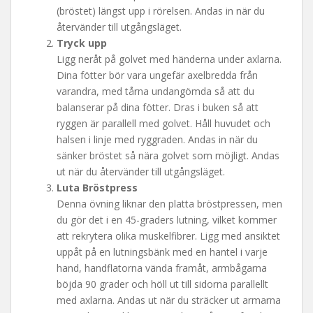
(bröstet) längst upp i rörelsen. Andas in när du
återvänder till utgångsläget.
Tryck upp
Ligg neråt på golvet med händerna under axlarna.
Dina fötter bör vara ungefär axelbredda från
varandra, med tårna undangömda så att du
balanserar på dina fötter. Dras i buken så att
ryggen är parallell med golvet. Håll huvudet och
halsen i linje med ryggraden. Andas in när du
sänker bröstet så nära golvet som möjligt. Andas
ut när du återvänder till utgångsläget.
Luta Bröstpress
Denna övning liknar den platta bröstpressen, men
du gör det i en 45-graders lutning, vilket kommer
att rekrytera olika muskelfibrer. Ligg med ansiktet
uppåt på en lutningsbänk med en hantel i varje
hand, handflatorna vända framåt, armbågarna
böjda 90 grader och höll ut till sidorna parallellt
med axlarna. Andas ut när du sträcker ut armarna