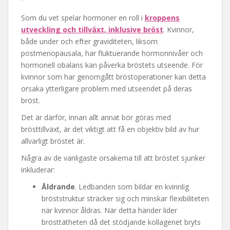
Som du vet spelar hormoner en roll i
kroppens
utveckling och tillväxt, inklusive bröst
. Kvinnor,
både under och efter graviditeten, liksom
postmenopausala, har fluktuerande hormonnivåer och
hormonell obalans kan påverka bröstets utseende. För
kvinnor som har genomgått bröstoperationer kan detta
orsaka ytterligare problem med utseendet på deras
bröst.
Det är därför, innan allt annat bör göras med
brösttillväxt, är det viktigt att få en objektiv bild av hur
allvarligt bröstet är.
Några av de vanligaste orsakerna till att bröstet sjunker
inkluderar:
Åldrande
. Ledbanden som bildar en kvinnlig
bröststruktur sträcker sig och minskar flexibiliteten
när kvinnor åldras. När detta händer lider
brösttätheten då det stödjande kollagenet bryts