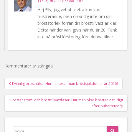
13 augusti 2021 klockan 13:07
Hej Elly, jag vet att detta kan vara
frustrerande, men oroa dig inte om din
bröststorlek förrän din brösttillväxt är klar.
Detta händer vanligtvis när du är 20. Tänk
inte på bröstförstoring före denna ålder.
Kommentarer är stängda.
Postnavigering
Kvinnlig brösthälsa: Hur hanterar man bröstsjukdomar år 2026?
Bröstanatomi och brösttillväxtfaser: Hur man ökar brösten naturligt
efter puberteten?
Söka