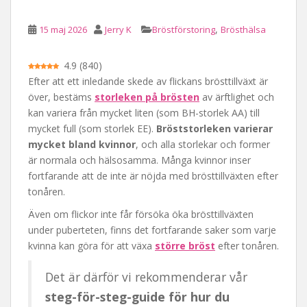
l
,
15 maj 2026
Jerry K
Bröstförstoring
Brösthälsa
l
e
t
4.9
(
840
)
Efter att ett inledande skede av flickans brösttillväxt är
över, bestäms
storleken på brösten
av ärftlighet och
kan variera från mycket liten (som BH-storlek AA) till
mycket full (som storlek EE).
Bröststorleken varierar
mycket bland kvinnor
, och alla storlekar och former
är normala och hälsosamma. Många kvinnor inser
fortfarande att de inte är nöjda med brösttillväxten efter
tonåren.
Även om flickor inte får försöka öka brösttillväxten
under puberteten, finns det fortfarande saker som varje
kvinna kan göra för att växa
större bröst
efter tonåren.
Det är därför vi rekommenderar vår
steg-för-steg-guide för hur du