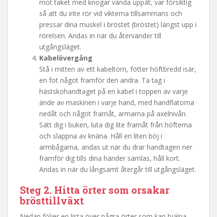
mot taket med knogar vända uppåt, var försiktig
så att du inte rör vid vikterna tillsammans och
pressar dina muskel i bröstet (bröstet) längst upp i
rörelsen. Andas in när du återvänder till
utgångsläget.
Kabelövergång
Stå i mitten av ett kabeltorn, fötter höftbredd isär,
en fot något framför den andra. Ta tag i
hästskohandtaget på en kabel i toppen av varje
ände av maskinen i varje hand, med handflatorna
nedåt och något framåt, armarna på axelnivån.
Sätt dig i buken, luta dig lite framåt från höfterna
och slappna av knäna. Håll en liten böj i
armbågarna, andas ut när du drar handtagen ner
framför dig tills dina händer samlas, håll kort.
Andas in när du långsamt återgår till utgångsläget.
Steg 2. Hitta örter som orsakar
brösttillväxt
Nedan följer en lista över några örter som kan hjälpa