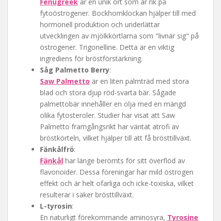
Fenugreek
är en unik ört som är rik på
fytoöstrogener. Bockhornklockan hjälper till med
hormonell produktion och underlättar
utvecklingen av mjölkkörtlarna som "livnär sig" på
östrogener. Trigonelline. Detta är en viktig
ingrediens för bröstförstärkning.
Såg Palmetto Berry
:
Saw Palmetto
är en liten palmträd med stora
blad och stora djup röd-svarta bär. Sågade
palmettobär innehåller en olja med en mängd
olika fytosteroler. Studier har visat att Saw
Palmetto framgångsrikt har väntat atrofi av
bröstkörteln, vilket hjälper till att få brösttillväxt.
Fänkålfrö
:
Fänkål
har länge berömts för sitt överflöd av
flavonoider. Dessa föreningar har mild östrogen
effekt och är helt ofarliga och icke-toxiska, vilket
resulterar i säker brösttillväxt.
L-tyrosin
:
En naturligt förekommande aminosyra,
Tyrosine