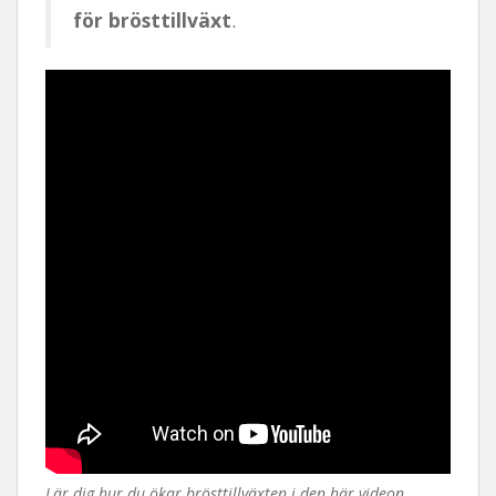
för brösttillväxt
.
Lär dig hur du ökar brösttillväxten i den här videon