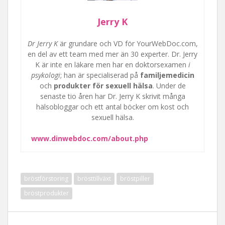
Jerry K
Dr Jerry K
är grundare och VD för YourWebDoc.com,
en del av ett team med mer än 30 experter. Dr. Jerry
K är inte en läkare men har en doktorsexamen
i
psykologi
; han är specialiserad på
familjemedicin
och
produkter för sexuell hälsa
. Under de
senaste tio åren har Dr. Jerry K skrivit många
hälsobloggar och ett antal böcker om kost och
sexuell hälsa.
www.dinwebdoc.com/about.php
bröstförstoring
brösttillväxt
bröstpiller
bröstprodukter