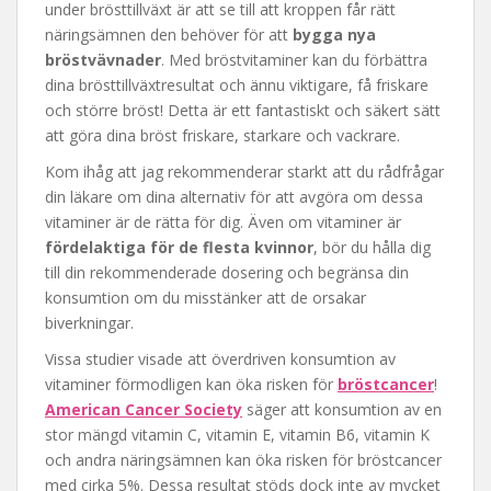
under brösttillväxt är att se till att kroppen får rätt
näringsämnen den behöver för att
bygga nya
bröstvävnader
. Med bröstvitaminer kan du förbättra
dina brösttillväxtresultat och ännu viktigare, få friskare
och större bröst! Detta är ett fantastiskt och säkert sätt
att göra dina bröst friskare, starkare och vackrare.
Kom ihåg att jag rekommenderar starkt att du rådfrågar
din läkare om dina alternativ för att avgöra om dessa
vitaminer är de rätta för dig. Även om vitaminer är
fördelaktiga för de flesta kvinnor
, bör du hålla dig
till din rekommenderade dosering och begränsa din
konsumtion om du misstänker att de orsakar
biverkningar.
Vissa studier visade att överdriven konsumtion av
vitaminer förmodligen kan öka risken för
bröstcancer
!
American Cancer Society
säger att konsumtion av en
stor mängd vitamin C, vitamin E, vitamin B6, vitamin K
och andra näringsämnen kan öka risken för bröstcancer
med cirka 5%. Dessa resultat stöds dock inte av mycket