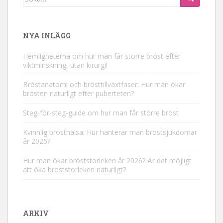
efter:
NYA INLÄGG
Hemligheterna om hur man får större bröst efter
viktminskning, utan kirurgi!
Bröstanatomi och brösttillväxtfaser: Hur man ökar
brösten naturligt efter puberteten?
Steg-för-steg-guide om hur man får större bröst
Kvinnlig brösthälsa: Hur hanterar man bröstsjukdomar
år 2026?
Hur man ökar bröststorleken år 2026? Är det möjligt
att öka bröststorleken naturligt?
ARKIV