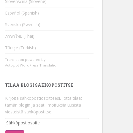
Slovenščina (Slovene)
Español (Spanish)
Svenska (Swedish)
ภาษาไทย (Thai)
Türkçe (Turkish)
Translation powered by
Autoglot WordPress Translation
TILAA BLOGI SÄHKÖPOSTITSE
Kirjoita sähköpostiosoitteesi, jotta tilaat
tämän blogin ja saat ilmoituksia uusista
viesteistä sähköpostitse.
Sähköpostiosoite