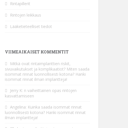
Rintapillerit
Rintojen leikkaus
Lääketieteelliset tiedot
VIIMEAIKAISET KOMMENTIT
Mitkä ovat rintaimplanttien riskit,
sivuvaikutukset ja komplikaatiot?
Miten saada
isommat rinnat luonnollisesti kotona? Hanki
isommat rinnat ilman implantteja!
Jerry K:
n
vaiheittainen opas rintojen
kasvattamiseen
Angelina
:
Kuinka saada isommat rinnat
luonnollisesti kotona? Hanki isommat rinnat
ilman implantteja!