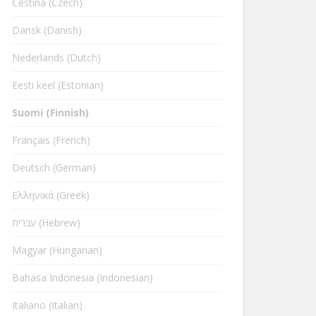
Čeština (Czech)
Dansk (Danish)
Nederlands (Dutch)
Eesti keel (Estonian)
Suomi (Finnish)
Français (French)
Deutsch (German)
Ελληνικά (Greek)
עברית (Hebrew)
Magyar (Hungarian)
Bahasa Indonesia (Indonesian)
Italiano (Italian)