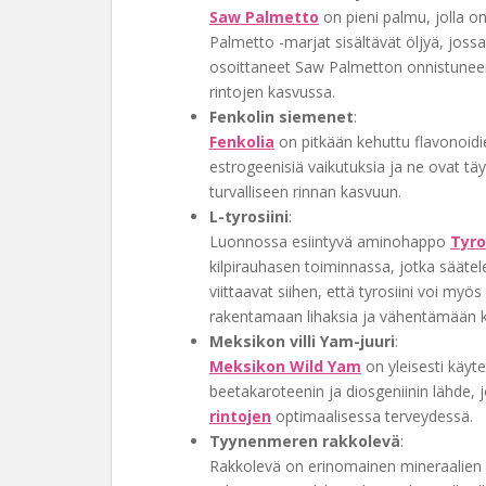
Saw Palmetto
on pieni palmu, jolla o
Palmetto -marjat sisältävät öljyä, jossa
osoittaneet Saw Palmetton onnistuneen
rintojen kasvussa.
Fenkolin siemenet
:
Fenkolia
on pitkään kehuttu flavonoidie
estrogeenisiä vaikutuksia ja ne ovat t
turvalliseen rinnan kasvuun.
L-tyrosiini
:
Luonnossa esiintyvä aminohappo
Tyros
kilpirauhasen toiminnassa, jotka sääte
viittaavat siihen, että tyrosiini voi m
rakentamaan lihaksia ja vähentämään 
Meksikon villi Yam-juuri
:
Meksikon Wild Yam
on yleisesti käyt
beetakaroteenin ja diosgeniinin lähde, 
rintojen
optimaalisessa terveydessä.
Tyynenmeren rakkolevä
:
Rakkolevä on erinomainen mineraalien 