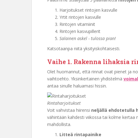
Harjoitukset rintojen kasvulle
Yrtit rintojen kasvulle
Rintojen vitamiinit
Rintojen kasvupillerit
Salainen askel - tulossa pian!
Katsotaanpa niitä yksityiskohtaisesti.
Vaihe 1. Rakenna lihaksia r
Olet huomannut, että rinnat ovat pienet ja n
vaihtoehto. Yksinkertainen yhdistelmä
voimah
antaa sinulle haluamasi hissin.
Rintaharjoitukset
Voit vahvistaa hiirensi
neljällä ehdotetulla 
vähintään kahdesti viikossa tai kolme kertaa 
mahdollista.
Litteä rintapainike