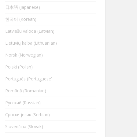
日本語 (Japanese)
한국어 (Korean)
Latviešu valoda (Latvian)
Lietuvių kalba (Lithuanian)
Norsk (Norwegian)
Polski (Polish)
Português (Portuguese)
Română (Romanian)
Русский (Russian)
Cрпски језик (Serbian)
Slovenčina (Slovak)