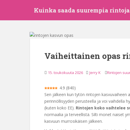
S
Kuinka saada suurempia rintoja 
i
i
r
r
y
p
ä
Vaiheittainen opas r
ä
s
i
15. toukokuuta 2026
Jerry K
Rintojen su
s
ä
4.9
(
840
)
l
Sen jälkeen kun tytön rintojen kasvuvaiheen a
t
perinnöllisyyden perusteella ja voi vaihdella hy
ö
(kuten koko EE).
Rintojen koko vaihtelee su
ö
normaalia ja terveellistä. Silti monet naiset y
n
kasvuun murrosikäisen jälkeen.