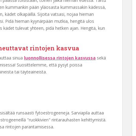
an päässä toisistaan, toinen jalka hieman edessä. Tartu
en kummankin pään yläosasta kummassakin kädessä,
 kädet olkapäillä. Sijoita vatsasi, nojaa hieman
lasi. Pidä hieman kyynärpään mutkia, hengitä ulos
 kädet tulevat yhteen, pidä hetken ajan. Hengitä, kun
aiheuttavat rintojen kasvua
 auttaa sinua
luonnollisessa rintojen kasvussa
sekä
misessa! Suosittelemme, että pysyt poissa
aineista tai täyteaineista.
 sisältää runsaasti fytoestrogeeneja. Sarviapila auttaa
trogeeneillä "ruokkivien" rintarauhasten kehittymistä.
osa rintojen parantamisessa.