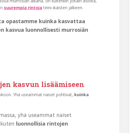
kasvua murrosiän aikana, on kuitenkin joitain asioita,
en
suurempia rintoja
teini-ikäisten jälkeen.
sta opastamme kuinka kasvattaa
jen kasvua luonnollisesti murrosiän
ojen kasvun lisäämiseen
n kokoon. Yhä useammat naiset pohtivat,
kuinka
lemassa, yhä useammat naiset
, kuten
luonnollisia rintojen