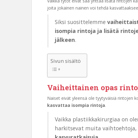
Vaikka tytöt eivät saa yrittää lisätä rintojen 
joita jokainen nainen voi tehdä kasvattaakse
Siksi suosittelemme
vaiheittai
isompia rintoja ja lisätä rinto
jälkeen
.
Sivun sisältö
Vaiheittainen opas rint
Naiset eivät yleensä ole tyytyväisiä rintoje
kasvattaa isompia rintoja
.
Vaikka plastiikkakirurgiaa on o
harkitsevat muita vaihtoehtoja
kasvuratkaisuja
.