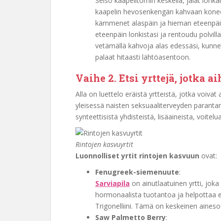
Seiso kaapelitornin keskellä, jalat lonk
kaapelin hevosenkengän kahvaan kone
kämmenet alaspäin ja hieman eteenpäin,
eteenpäin lonkistasi ja rentoudu polvil
vetämällä kahvoja alas edessäsi, kunnes
palaat hitaasti lähtöasentoon.
Vaihe 2. Etsi yrttejä, jotka 
Alla on luettelo eräistä yrtteistä, jotka voivat
yleisessä naisten seksuaaliterveyden paranta
synteettisistä yhdisteistä, lisäaineista, voitelu
Rintojen kasvuyrtit
Luonnolliset yrtit rintojen kasvuun
ovat:
Fenugreek-siemenuute
:
Sarviapila
on ainutlaatuinen yrtti, joka
hormonaalista tuotantoa ja helpottaa es
Trigonelliini. Tämä on keskeinen aines
Saw Palmetto Berry
: