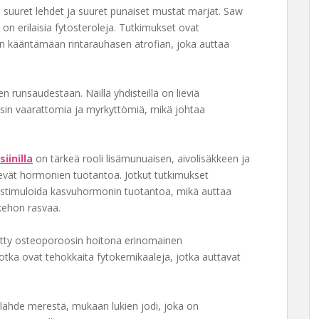
n suuret lehdet ja suuret punaiset mustat marjat. Saw
 on erilaisia fytosteroleja. Tutkimukset ovat
 kääntämään rintarauhasen atrofian, joka auttaa
n runsaudestaan. Näillä yhdisteillä on lieviä
äysin vaarattomia ja myrkyttömiä, mikä johtaa
iinilla
on tärkeä rooli lisämunuaisen, aivolisäkkeen ja
levät hormonien tuotantoa. Jotkut tutkimukset
yös stimuloida kasvuhormonin tuotantoa, mikä auttaa
kehon rasvaa.
etty osteoporoosin hoitona erinomainen
jotka ovat tehokkaita fytokemikaaleja, jotka auttavat
lähde merestä, mukaan lukien jodi, joka on