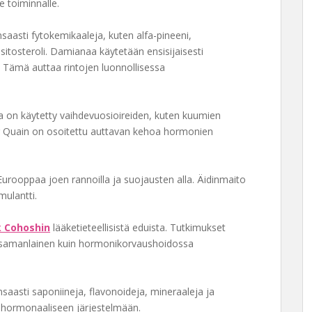
e toiminnalle.
saasti fytokemikaaleja, kuten alfa-pineeni,
sitosteroli. Damianaa käytetään ensisijaisesti
Tämä auttaa rintojen luonnollisessa
ta on käytetty vaihdevuosioireiden, kuten kuumien
ng Quain on osoitettu auttavan kehoa hormonien
urooppaa joen rannoilla ja suojausten alla. Äidinmaito
mulantti.
k Cohoshin
lääketieteellisistä eduista. Tutkimukset
on samanlainen kuin hormonikorvaushoidossa
saasti saponiineja, flavonoideja, mineraaleja ja
en hormonaaliseen järjestelmään.