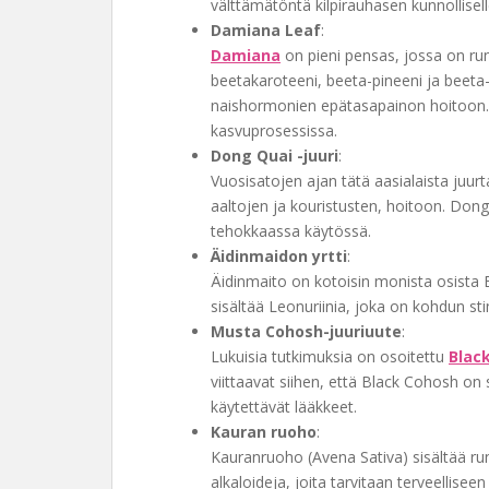
välttämätöntä kilpirauhasen kunnollisell
Damiana Leaf
:
Damiana
on pieni pensas, jossa on run
beetakaroteeni, beeta-pineeni ja beeta-
naishormonien epätasapainon hoitoon. 
kasvuprosessissa.
Dong Quai -juuri
:
Vuosisatojen ajan tätä aasialaista juur
aaltojen ja kouristusten, hoitoon. Do
tehokkaassa käytössä.
Äidinmaidon yrtti
:
Äidinmaito on kotoisin monista osista E
sisältää Leonuriinia, joka on kohdun sti
Musta Cohosh-juuriuute
:
Lukuisia tutkimuksia on osoitettu
Blac
viittaavat siihen, että Black Cohosh 
käytettävät lääkkeet.
Kauran ruoho
:
Kauranruoho (Avena Sativa) sisältää run
alkaloideja, joita tarvitaan terveellise