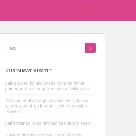
SUOMI (FI)
Etsiä:
UUSIMMAT VIESTIT
Salaisuudet, kuinka saada isompia rinnat
painonpudotuksen jälkeen ilman leikkausta!
Rintojen anatomia ja kasvuvaiheet: Kuinka
suurentaa rintoja luonnollisesti murrosiän
jälkeen?
Vaiheittainen opas rintojen kasvattamiseen
Naisten rintojen terveys: Miten käsitellä