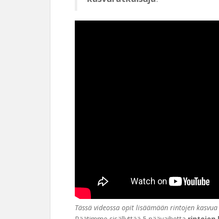
Tässä videossa opit lisäämään rintojen kasvua
Päätimme sisällyttää 5 päävaihetta
rintojen