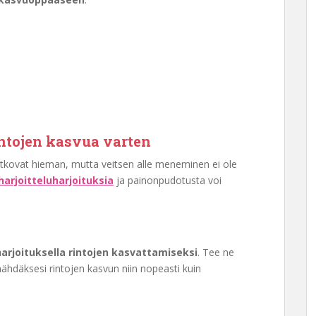
intojen kasvua varten
otkovat hieman, mutta veitsen alle meneminen ei ole
arjoitteluharjoituksia
ja painonpudotusta voi
harjoituksella rintojen kasvattamiseksi
. Tee ne
nähdäksesi rintojen kasvun niin nopeasti kuin