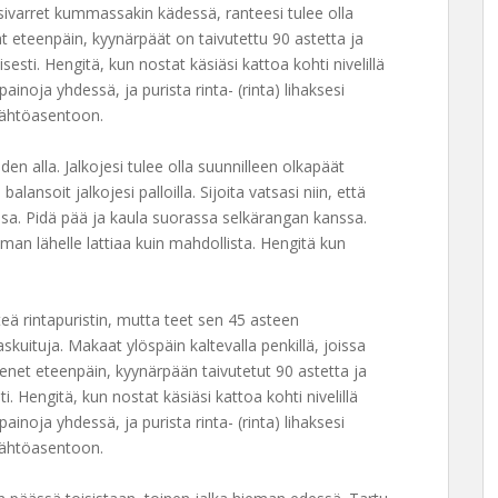
sivarret kummassakin kädessä, ranteesi tulee olla
eteenpäin, kyynärpäät on taivutettu 90 astetta ja
isesti. Hengitä, kun nostat käsiäsi kattoa kohti nivelillä
ainoja yhdessä, ja purista rinta- (rinta) lihaksesi
 lähtöasentoon.
den alla. Jalkojesi tulee olla suunnilleen olkapäät
 balansoit jalkojesi palloilla. Sijoita vatsasi niin, että
ssa. Pidä pää ja kaula suorassa selkärangan kanssa.
man lähelle lattiaa kuin mahdollista. Hengitä kun
eä rintapuristin, mutta teet sen 45 asteen
haskuituja. Makaat ylöspäin kaltevalla penkillä, joissa
et eteenpäin, kyynärpään taivutetut 90 astetta ja
ti. Hengitä, kun nostat käsiäsi kattoa kohti nivelillä
ainoja yhdessä, ja purista rinta- (rinta) lihaksesi
 lähtöasentoon.