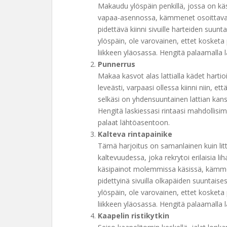
Makaudu ylöspäin penkillä, jossa on kä
vapaa-asennossa, kämmenet osoittavat 
pidettävä kiinni sivuille harteiden suunta
ylöspäin, ole varovainen, ettet kosketa p
liikkeen yläosassa. Hengitä palaamalla
Punnerrus
Makaa kasvot alas lattialla kädet hartioi
leveästi, varpaasi ollessa kiinni niin, että
selkäsi on yhdensuuntainen lattian kan
Hengitä laskiessasi rintaasi mahdollisim
palaat lähtöasentoon.
Kalteva rintapainike
Tämä harjoitus on samanlainen kuin litt
kaltevuudessa, joka rekrytoi erilaisia li
käsipainot molemmissa käsissä, kämmen
pidettyinä sivuilla olkapäiden suuntaises
ylöspäin, ole varovainen, ettet kosketa p
liikkeen yläosassa. Hengitä palaamalla
Kaapelin ristikytkin