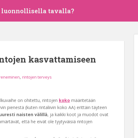
luonnollisella tavalla?
intojen kasvattamiseen
,
ureneminen
rintojen terveys
lkuvaihe on ohitettu, rintojen
koko
määritetään
vin pienestä (kuten rintaliivin koko AA) erittäin täyteen
uresti naisten välillä
, ja kaikki koot ja muodot ovat
mmärtävät, että he eivät ole tyytyväisiä rintojen