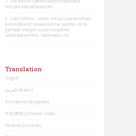
Elly
kertoo
vaiheittaisesta oppaasta
rintojen kasvattamiseen
Labz
kertoo
, miten rintoja suurennetaan
luonnollisesti? Analysoimme vuoden 2026
parhaat rintojen suurennuspillerit
selvittääksemme, toimivatko ne!
Translation
English
العربية (Arabic)
Български (Bulgarian)
中文(简体) (Chinese Smpl)
Hrvatski (Croatian)