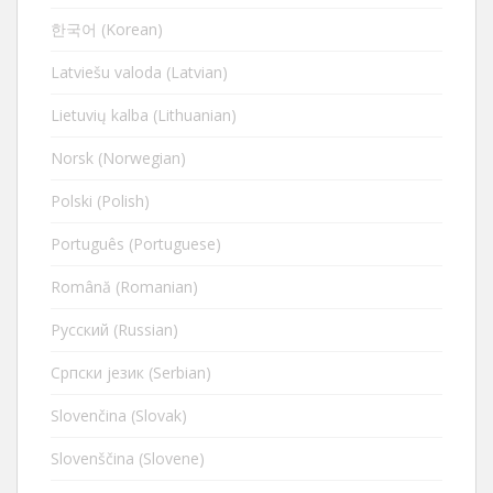
한국어 (Korean)
Latviešu valoda (Latvian)
Lietuvių kalba (Lithuanian)
Norsk (Norwegian)
Polski (Polish)
Português (Portuguese)
Română (Romanian)
Русский (Russian)
Cрпски језик (Serbian)
Slovenčina (Slovak)
Slovenščina (Slovene)