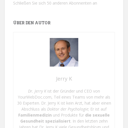
Schließen Sie sich 50 anderen Abonnenten an
ÜBER DEN AUTOR
Jerry K
Dr. Jerry K
ist der Gründer und CEO von
YourWebDoc.com, Teil eines Teams von mehr als
30 Experten. Dr. Jerry K ist kein Arzt, hat aber einen
Abschluss als
Doktor der Psychologie
; Er ist auf
Familienmedizin
und Produkte für
die sexuelle
Gesundheit spezialisiert
. In den letzten zehn
Jahren hat Dr. Jerry K viele Gesundheitsblogs und