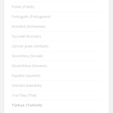
Polski (Polish)
Português (Portuguese)
Română (Romanian)
Русский (Russian)
Cрпски језик (Serbian)
Slovenčina (Slovak)
Slovenščina (Slovene)
Español (Spanish)
Svenska (Swedish)
ภาษาไทย (Thai)
Türkçe (Turkish)