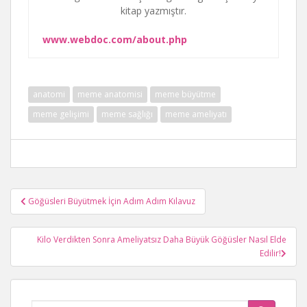
kitap yazmıştır.
www.webdoc.com/about.php
anatomi
meme anatomisi
meme büyütme
meme gelişimi
meme sağlığı
meme ameliyatı
navigasyon
Göğüsleri Büyütmek İçin Adım Adım Kılavuz
gönderisi
Kilo Verdikten Sonra Ameliyatsız Daha Büyük Göğüsler Nasıl Elde
Edilir!