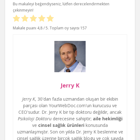
Bu makaleyi beğendiyseniz, lütfen derecelendirmekten
çekinmeyin!
Makale puanı
4,8
/ 5. Toplam oy sayısı
157
Jerry K
Jerry K
, 30'dan fazla uzmandan oluşan bir ekibin
parçası olan YourWebDoc.com'un kurucusu ve
CEO'sudur. Dr. Jerry K bir tıp doktoru değildir, ancak
Psikoloji Doktoru
derecesine sahiptir;
aile hekimliği
ve
cinsel sağlık ürünleri
konusunda
uzmanlaşmıştır. Son on yılda Dr. Jerry K beslenme ve
cinsel sağlık üzerine birçok sağlık blogu ve çok sayıda