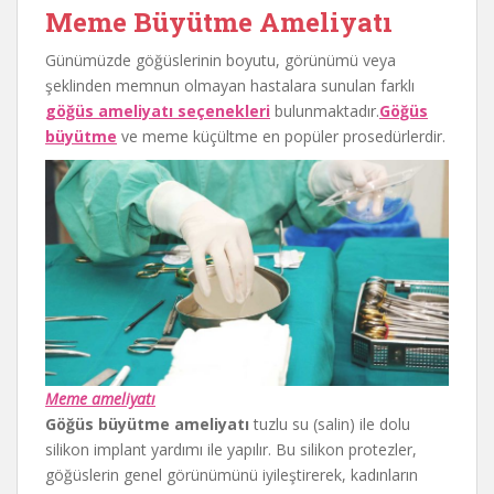
Meme Büyütme Ameliyatı
Günümüzde göğüslerinin boyutu, görünümü veya
şeklinden memnun olmayan hastalara sunulan farklı
göğüs ameliyatı seçenekleri
bulunmaktadır.
Göğüs
büyütme
ve meme küçültme en popüler prosedürlerdir.
Meme ameliyatı
Göğüs büyütme ameliyatı
tuzlu su (salin) ile dolu
silikon implant yardımı ile yapılır. Bu silikon protezler,
göğüslerin genel görünümünü iyileştirerek, kadınların