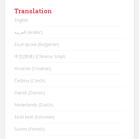
Translation
English
العربية (Arabic)
Български (Bulgarian)
中文(简体) (Chinese Smpl)
Hrvatski (Croatian)
Čeština (Czech)
Dansk (Danish)
Nederlands (Dutch)
Eesti keel (Estonian)
Suomi (Finnish)