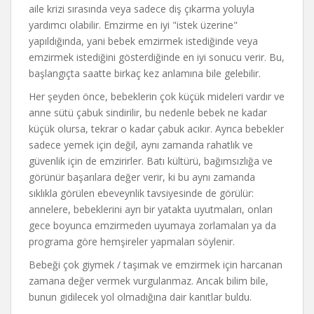
aile krizi sırasında veya sadece diş çıkarma yoluyla
yardımcı olabilir. Emzirme en iyi "istek üzerine"
yapıldığında, yani bebek emzirmek istediğinde veya
emzirmek istediğini gösterdiğinde en iyi sonucu verir. Bu,
başlangıçta saatte birkaç kez anlamına bile gelebilir.
Her şeyden önce, bebeklerin çok küçük mideleri vardır ve
anne sütü çabuk sindirilir, bu nedenle bebek ne kadar
küçük olursa, tekrar o kadar çabuk acıkır. Ayrıca bebekler
sadece yemek için değil, aynı zamanda rahatlık ve
güvenlik için de emzirirler. Batı kültürü, bağımsızlığa ve
görünür başarılara değer verir, ki bu aynı zamanda
sıklıkla görülen ebeveynlik tavsiyesinde de görülür:
annelere, bebeklerini ayrı bir yatakta uyutmaları, onları
gece boyunca emzirmeden uyumaya zorlamaları ya da
programa göre hemşireler yapmaları söylenir.
Bebeği çok giymek / taşımak ve emzirmek için harcanan
zamana değer vermek vurgulanmaz. Ancak bilim bile,
bunun gidilecek yol olmadığına dair kanıtlar buldu.