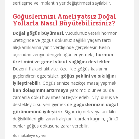
sertleşme ve implantın yer değiştirmesi sayılabilir.
Göğüslerinizi Ameliyatsız Doğal
Yollarla Nasıl Büyütebilirsiniz?
Doğal göğüs büyümesi,
vücudunuz yeterli hormon
ürettiğinde ve göğüs dokunuz sağlıklı yaşam tarzı
alışkanlıklarına yanıt verdiğinde gerçekleşir. Besin
açısından zengin dengeli öğünler yemek
, hormon
üretimini ve genel vücut sağlığını destekler
.
Düzenli fiziksel aktivite, özellikle göğüs kaslarını
güçlendiren egzersizler,
göğüs şeklini ve sıkılığını
iyileştirebilir
. Göğüslerinize nazikçe masaj yapmak,
kan dolaşımını artırmaya
yardımcı olur ve bu da
zamanla doku büyümesini teşvik edebilir. İyi duruş ve
destekleyici sutyen giymek de
göğüslerinizin doğal
görünümünü iyileştirir
. Sigara içmek veya ani kilo
değişiklikleri gibi zararlı alışkanlıklardan kaçının, çünkü
bunlar göğüs dokusuna zarar verebilir.
Bu makaleye oy ver