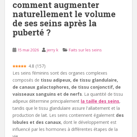
comment augmenter
i
naturellement le volume
p
de ses seins après la
a
l
puberté ?
15 mai 2026
jerry k
Faits sur les seins
4.8
(
157
)
Les seins féminins sont des organes complexes
composés de
tissu adipeux, de tissu glandulaire,
de canaux galactophores, de tissu conjonctif, de
vaisseaux sanguins et de nerfs
. La quantité de tissu
adipeux détermine principalement
la taille des seins
,
tandis que le tissu glandulaire assure l'allaitement et la
production de lait. Les seins contiennent également
des
lobules et des canaux
, dont le développement est
influencé par les hormones à différentes étapes de la
vie.