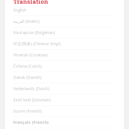
Translation
English
العربية (Arabic)
Български (Bulgarian)
中文(简体) (Chinese Smpl)
Hrvatski (Croatian)
Čeština (Czech)
Dansk (Danish)
Nederlands (Dutch)
Eesti keel (Estonian)
Suomi (Finnish)
Français (French)