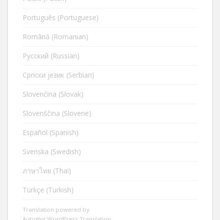
Português (Portuguese)
Română (Romanian)
Русский (Russian)
Cрпски језик (Serbian)
Slovenčina (Slovak)
Slovenščina (Slovene)
Español (Spanish)
Svenska (Swedish)
ภาษาไทย (Thai)
Türkçe (Turkish)
Translation powered by
Autoglot WordPress Translation