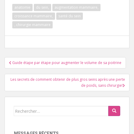
anatomie
du sein,
augmentation mammaire,
croissance mammaire,
santé du sein
, chirurgie mammaire
Navigation
Guide étape par étape pour augmenter le volume de sa poitrine
des
articles
Les secrets de comment obtenir de plus gros seins après une perte
de poids, sans chirurgie!
Rechercher:
MESSAGES RÉCENTS