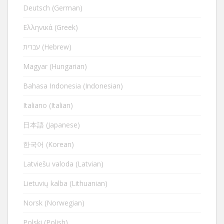
Deutsch (German)
Ελληνικά (Greek)
עברית (Hebrew)
Magyar (Hungarian)
Bahasa Indonesia (Indonesian)
Italiano (Italian)
日本語 (Japanese)
한국어 (Korean)
Latviešu valoda (Latvian)
Lietuvių kalba (Lithuanian)
Norsk (Norwegian)
Polski (Polish)