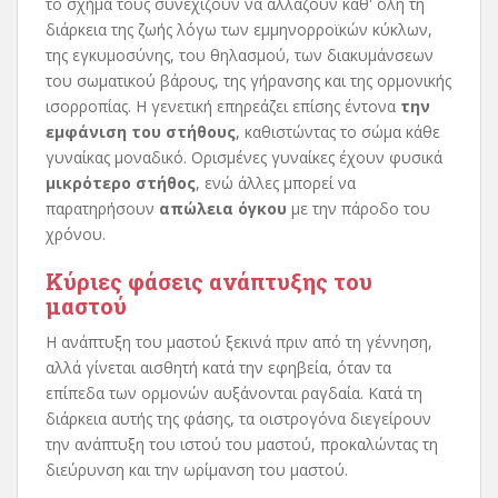
το σχήμα τους συνεχίζουν να αλλάζουν καθ' όλη τη
διάρκεια της ζωής λόγω των εμμηνορροϊκών κύκλων,
της εγκυμοσύνης, του θηλασμού, των διακυμάνσεων
του σωματικού βάρους, της γήρανσης και της ορμονικής
ισορροπίας. Η γενετική επηρεάζει επίσης έντονα
την
εμφάνιση του στήθους
, καθιστώντας το σώμα κάθε
γυναίκας μοναδικό. Ορισμένες γυναίκες έχουν φυσικά
μικρότερο στήθος
, ενώ άλλες μπορεί να
παρατηρήσουν
απώλεια όγκου
με την πάροδο του
χρόνου.
Κύριες φάσεις ανάπτυξης του
μαστού
Η ανάπτυξη του μαστού ξεκινά πριν από τη γέννηση,
αλλά γίνεται αισθητή κατά την εφηβεία, όταν τα
επίπεδα των ορμονών αυξάνονται ραγδαία. Κατά τη
διάρκεια αυτής της φάσης, τα οιστρογόνα διεγείρουν
την ανάπτυξη του ιστού του μαστού, προκαλώντας τη
διεύρυνση και την ωρίμανση του μαστού.