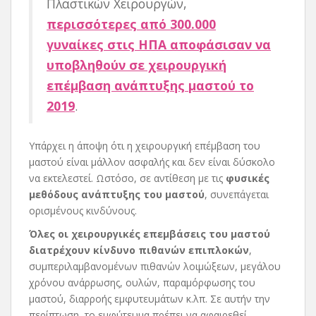
Πλαστικών Χειρουργών,
περισσότερες από 300.000
γυναίκες στις ΗΠΑ αποφάσισαν να
υποβληθούν σε χειρουργική
επέμβαση ανάπτυξης μαστού το
2019
.
Υπάρχει η άποψη ότι η χειρουργική επέμβαση του
μαστού είναι μάλλον ασφαλής και δεν είναι δύσκολο
να εκτελεστεί. Ωστόσο, σε αντίθεση με τις
φυσικές
μεθόδους ανάπτυξης του μαστού
, συνεπάγεται
ορισμένους κινδύνους.
Όλες οι χειρουργικές επεμβάσεις του μαστού
διατρέχουν κίνδυνο πιθανών επιπλοκών
,
συμπεριλαμβανομένων πιθανών λοιμώξεων, μεγάλου
χρόνου ανάρρωσης, ουλών, παραμόρφωσης του
μαστού, διαρροής εμφυτευμάτων κ.λπ. Σε αυτήν την
περίπτωση, το εμφύτευμα πρέπει να αφαιρεθεί.