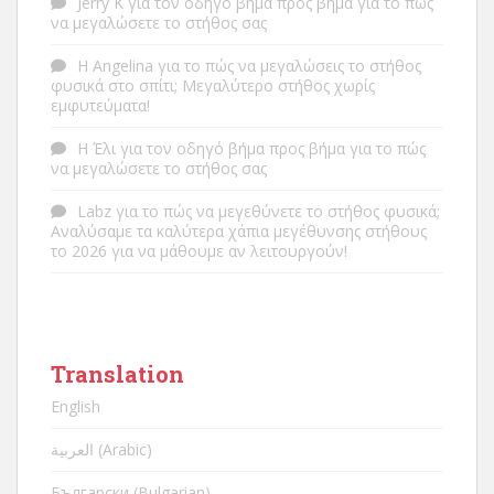
Jerry K
για
τον οδηγό βήμα προς βήμα για το πώς
να μεγαλώσετε το στήθος σας
Η Angelina
για
το πώς να μεγαλώσεις το στήθος
φυσικά στο σπίτι; Μεγαλύτερο στήθος χωρίς
εμφυτεύματα!
Η Έλι
για
τον οδηγό βήμα προς βήμα για το πώς
να μεγαλώσετε το στήθος σας
Labz
για
το πώς να μεγεθύνετε το στήθος φυσικά;
Αναλύσαμε τα καλύτερα χάπια μεγέθυνσης στήθους
το 2026 για να μάθουμε αν λειτουργούν!
Translation
English
العربية (Arabic)
Български (Bulgarian)