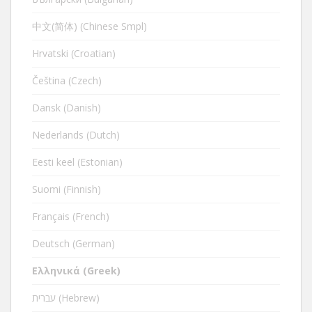
中文(简体) (Chinese Smpl)
Hrvatski (Croatian)
Čeština (Czech)
Dansk (Danish)
Nederlands (Dutch)
Eesti keel (Estonian)
Suomi (Finnish)
Français (French)
Deutsch (German)
Ελληνικά (Greek)
עברית (Hebrew)