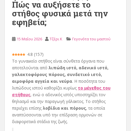
Πώς να αυξήσετε το
ε
στήθος φυσικά μετά την
χ
εφηβεία;
ό
μ
ε
15 Μαΐου 2026
Τζέρι Κ
Γεγονότα του μαστού
ν
ο
4.8
(
157
)
Το γυναικείο στήθος είναι σύνθετα όργανα που
αποτελούνται από
λιπώδη ιστό, αδενικό ιστό,
γαλακτοφόρους πόρους, συνδετικό ιστό,
αιμοφόρα αγγεία και νεύρα
. Η ποσότητα του
λιπώδους ιστού καθορίζει κυρίως
το μέγεθος του
στήθους
, ενώ ο αδενικός ιστός υποστηρίζει τον
θηλασμό και την παραγωγή γάλακτος. Το στήθος
περιέχει επίσης
λοβίδια και πόρους
, τα οποία
αναπτύσσονται υπό την επίδραση ορμονών σε
διαφορετικά στάδια της ζωής.