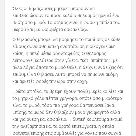
Όλες οι θηλάζουσες μητέρες μπορούν να
επιβεβαιώσουν το πόσο καλά ο θηλασμός ηρεμεί ένα
ιδιότροπο μωρό. Το στήθος είναι η φυσική πιπίλα του
μωρού και μια «κουβέρτα ασφαλείας».
Ο θηλασμός μπορεί να βοηθήσει το παιδί σας σε κάθε
είδους συναισθηματική αναστάτωση ή οικογενειακή
κρίση, ή απλά μέσω οδοντοφυΐας. Ο θηλασμός
λειτουργεί καλύτερα όταν γίνεται "κατ 'απαίτηση", με
άλλα λόγια όποτε το μωρό θέλει ή δείχνει ενδείξεις ότι
επιθυμεί να θηλάσει. Αυτό μπορεί να σημαίνει ακόμη
και αρκετές φορές την ώρα στην αρχή.
Πρώτα απ 'όλα, τα βρέφη έχουν πολύ μικρές κοιλίες και
το μητρικό γάλα πέπτει γρήγορα, οπότε όσο μικρότερο
είναι το μωρό, τόσο πιο γρήγορα θα πεινάσει ξανά.
Επίσης, τα μωρά δεν θηλάζουν μόνο για φαγητό αλλά
και για άνεση και ασφάλεια. Η δυτική κουλτούρα εκτιμά
την ανεξαρτησία και τα ορατά επιτεύγματα, η οποία
φαίνεται επίσης στις συμβουλές για γονείς που συχνά