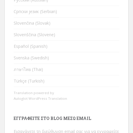
Cрпски језик (Serbian)
Slovenčina (Slovak)
Slovenščina (Slovene)
Español (Spanish)
Svenska (Swedish)
ภาษาไทย (Thai)
Türkçe (Turkish)
Translation powered by
Autoglot WordPress Translation
ΕΓΓΡΑΦΕΊΤΕ ΣΤΟ BLOG ΜΈΣΩ EMAIL
Εισαγάγετε τη διεύθυνση email σας για να εγγραφείτε