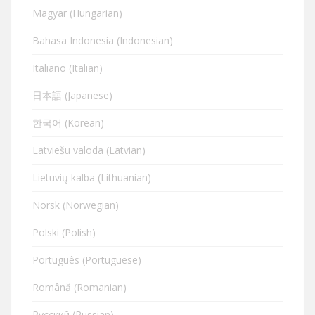
Magyar (Hungarian)
Bahasa Indonesia (Indonesian)
Italiano (Italian)
日本語 (Japanese)
한국어 (Korean)
Latviešu valoda (Latvian)
Lietuvių kalba (Lithuanian)
Norsk (Norwegian)
Polski (Polish)
Português (Portuguese)
Română (Romanian)
Русский (Russian)