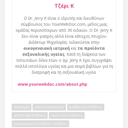
Τζέρι Κ
Ο Dr. Jerry K
είναι ο ιδρυτής και διευθύνων
σύμβουλος του YourWebDoc.com, μέλος μιας
ομάδας περισσότερων από 30 ειδικών. Ο Dr. Jerry K
δεν είναι γιατρός αλλά είναι κάτοχος πτυχίου
Διδάκτωρ Ψυχολογίας
. ειδικεύεται στην
οικογενειακή ιατρική
και
τα προϊόντα
σεξουαλικής υγείας
. Κατά τη διάρκεια των
τελευταίων δέκα ετών ο Δρ. Jerry K έχει συγγράψει
πολλά ιστολόγια υγείας και μια σειρά βιβλίων για τη
διατροφή και τη σεξουαλική υγεία.
www.yourwebdoc.com/about.php
ανατομία
μαστού ανατομία
μεγέθυνση στήθους
ανάπτυξη στήθους
υγεία του στήθους
χειρουργική επέμβαση στήθους