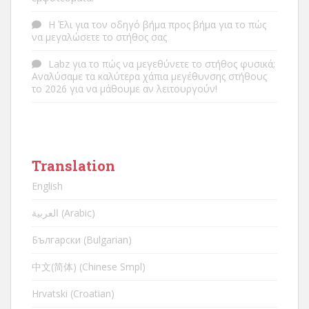
Η Έλι
για
τον οδηγό βήμα προς βήμα για το πώς
να μεγαλώσετε το στήθος σας
Labz
για
το πώς να μεγεθύνετε το στήθος φυσικά;
Αναλύσαμε τα καλύτερα χάπια μεγέθυνσης στήθους
το 2026 για να μάθουμε αν λειτουργούν!
Translation
English
العربية (Arabic)
Български (Bulgarian)
中文(简体) (Chinese Smpl)
Hrvatski (Croatian)