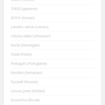
日本語 (Japanese)
한국어 (Korean)
Latviešu valoda (Latvian)
Lietuvių kalba (Lithuanian)
Norsk (Norwegian)
Polski (Polish)
Português (Portuguese)
Română (Romanian)
Русский (Russian)
Cрпски језик (Serbian)
Slovenčina (Slovak)