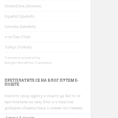
Slovenščina (Slovene)
Español (Spanish)
Svenska (Swedish)
ภาษาไทย (Thai)
Türkçe (Turkish)
Translation powered by
Autoglot WordPress Translation
ПРЕТПЛАТИТЕ СЕ НА БЛОГ ПУТЕМ Е-
ПОШТЕ
Унесите своју адресу е-поште да бисте се
претплатили на овај блог и е-поштом
добијали обавештења о новим постовима.
Адреса