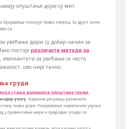
авају опуштање дојке су мит.
а брадавица показује право напред. За друге жене,
ивота.
за увећање дојки су добар начин за
Иако постоје
различите методе за
, имплантати за увећање се често
ажалост, ово није тачно.
ња груди
нска стања доприносе опуштању груди
,
ачајну улогу
. Хормони регулишу различите
врстину ткива дојке. Разумевање хормонских узрока
д у превентивне мере и природне опције за
рни женски полни хормон, игра кључну улогу у