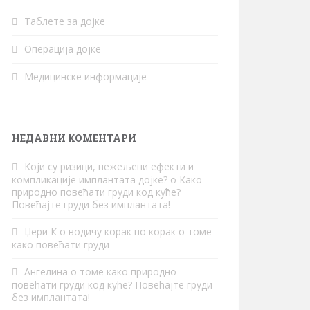
Таблете за дојке
Операција дојке
Медицинске информације
НЕДАВНИ КОМЕНТАРИ
Који су ризици, нежељени ефекти и
компликације имплантата дојке?
о
Како
природно повећати груди код куће?
Повећајте груди без имплантата!
Џери К
о
водичу корак по корак о томе
како повећати груди
Ангелина
о томе
како природно
повећати груди код куће? Повећајте груди
без имплантата!