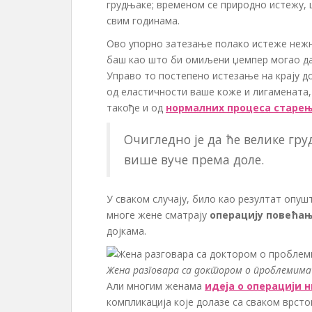
грудњаке; временом се природно истежу,
свим годинама.
Ово упорно затезање полако истеже нежне
баш као што би омиљени џемпер могао да 
Управо то постепено истезање на крају до
од еластичности ваше коже и лигамената,
такође и од
нормалних процеса старе
Очигледно је да ће велике гру
више вуче према доле.
У сваком случају, било као резултат опуш
многе жене сматрају
операцију повећањ
дојкама.
Жена разговара са доктором о проблемима 
Али многим женама
идеја о операцији н
компликација које долазе са сваком врсто