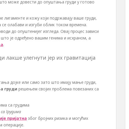
 што може довести до опуштања груди у готово
 лигаменте и кожу који подржавају ваше груди,
се олабави и изгуби облик током времена.
води до опуштенијег изгледа. Овај процес зависи
 што је одређено вашим генима и исхраном, а
ња
.
ди лакше улегнути јер их гравитација
тања дојке или само зато што имају мање груди,
а груди
решењем својих проблема повезаних са
са грудима
ије пријатна
због бројних ризика и могућих
м операције.