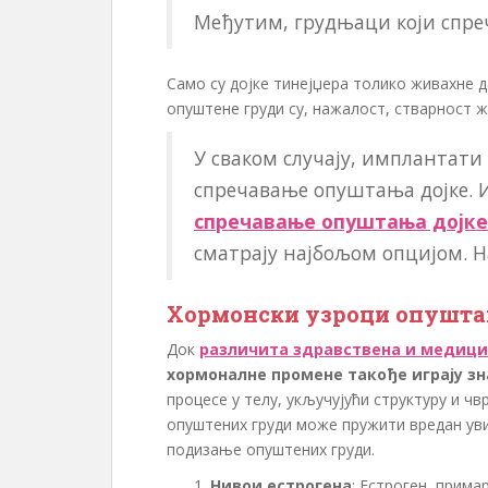
Међутим, грудњаци који спреч
Само су дојке тинејџера толико живахне д
опуштене груди су, нажалост, стварност ж
У сваком случају, имплантати 
спречавање опуштања дојке. 
спречавање опуштања дојке
сматрају најбољом опцијом. Н
Хормонски узроци опушта
Док
различита здравствена и медици
хормоналне промене такође играју зн
процесе у телу, укључујући структуру и ч
опуштених груди може пружити вредан уви
подизање опуштених груди.
Нивои естрогена
: Естроген, прима