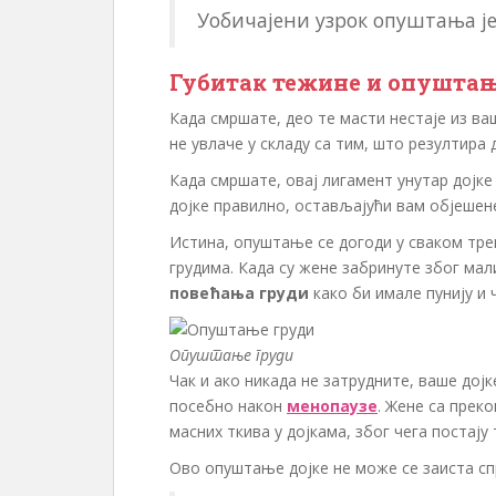
Уобичајени узрок опуштања је
Губитак тежине и опуштањ
Када смршате, део те масти нестаје из ва
не увлаче у складу са тим, што резултира 
Када смршате, овај лигамент унутар дојк
дојке правилно, остављајући вам објешене
Истина, опуштање се догоди у сваком тре
грудима. Када су жене забринуте због мал
повећања груди
како би имале пунију и 
Опуштање груди
Чак и ако никада не затрудните, ваше дој
посебно након
менопаузе
. Жене са прек
масних ткива у дојкама, због чега постају
Ово опуштање дојке не може се заиста спр