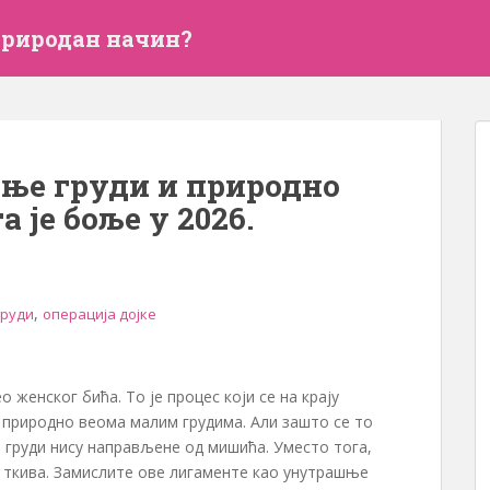
природан начин?
ање груди и природно
 је боље у 2026.
,
груди
операција дојке
 женског бића. То је процес који се на крају
а природно веома малим грудима. Али зашто се то
, груди нису направљене од мишића. Уместо тога,
 ткива. Замислите ове лигаменте као унутрашње