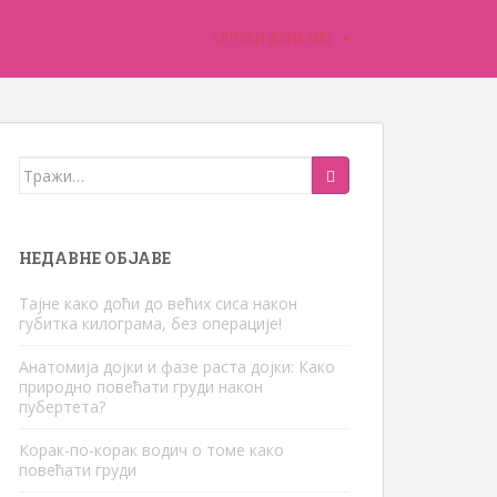
CРПСКИ ЈЕЗИК (SR)
Тражити:
НЕДАВНЕ ОБЈАВЕ
Тајне како доћи до већих сиса након
губитка килограма, без операције!
Анатомија дојки и фазе раста дојки: Како
природно повећати груди након
пубертета?
Корак-по-корак водич о томе како
повећати груди