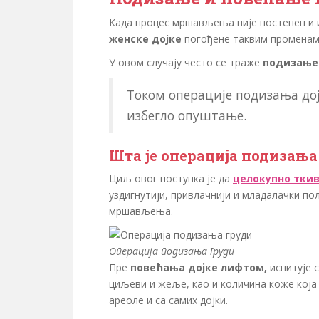
Када процес мршављења није постепен и и
женске дојке
погођене таквим променам
У овом случају често се траже
подизање
Током операције подизања дој
избегло опуштање.
Шта је операција подизања
Циљ овог поступка је да
целокупно ткив
уздигнутији, привлачнији и младалачки по
мршављења.
Операција подизања груди
Пре
повећања дојке лифтом,
испитује с
циљеви и жеље, као и количина коже која 
ареоле и са самих дојки.