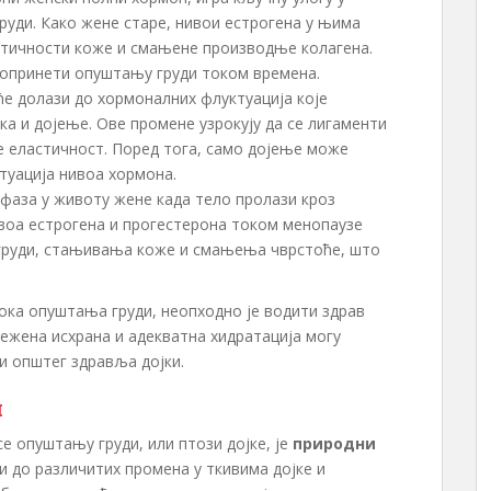
уди. Како жене старе, нивои естрогена у њима
астичности коже и смањене производње колагена.
опринети опуштању груди током времена.
ће долази до хормоналних флуктуација које
ка и дојење. Ове промене узрокују да се лигаменти
бе еластичност. Поред тога, само дојење може
ктуација нивоа хормона.
 фаза у животу жене када тело пролази кроз
ивоа естрогена и прогестерона током менопаузе
груди, стањивања коже и смањења чврстоће, што
ока опуштања груди, неопходно је водити здрав
ежена исхрана и адекватна хидратација могу
 општег здравља дојки.
и
е опуштању груди, или птози дојке, је
природни
зи до различитих промена у ткивима дојке и