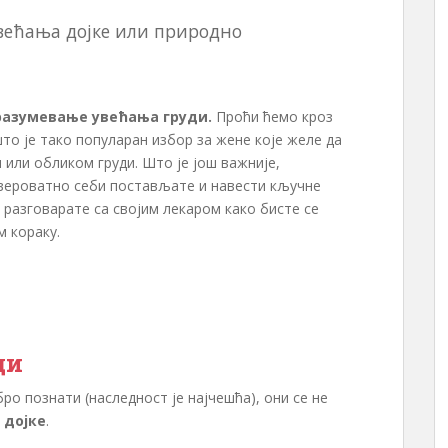
овећања дојке или природно
 разумевање увећања груди.
Проћи ћемо кроз
то је тако популаран избор за жене које желе да
 или обликом груди. Што је још важније,
вероватно себи постављате и навести кључне
 разговарате са својим лекаром како бисте се
м кораку.
ди
ро познати (наследност је најчешћа), они се не
 дојке
.