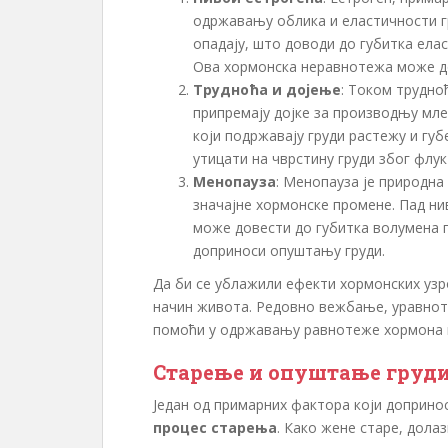
одржавању облика и еластичности гр
опадају, што доводи до губитка ел
Ова хормонска неравнотежа може д
Трудноћа и дојење
: Током трудно
припремају дојке за производњу мле
који подржавају груди растежу и гу
утицати на чврстину груди због флу
Менопауза
: Менопауза је природна
значајне хормонске промене. Пад н
може довести до губитка волумена 
доприноси опуштању груди.
Да би се ублажили ефекти хормонских узр
начин живота. Редовно вежбање, уравнот
помоћи у одржавању равнотеже хормона и
Старење и опуштање груд
Један од примарних фактора који допринос
процес старења
. Како жене старе, дола