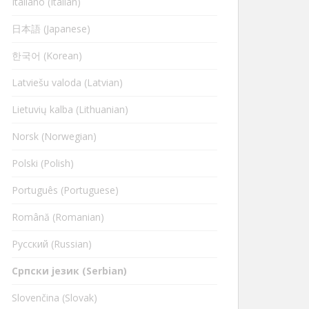
Italiano (Italian)
日本語 (Japanese)
한국어 (Korean)
Latviešu valoda (Latvian)
Lietuvių kalba (Lithuanian)
Norsk (Norwegian)
Polski (Polish)
Português (Portuguese)
Română (Romanian)
Русский (Russian)
Cрпски језик (Serbian)
Slovenčina (Slovak)