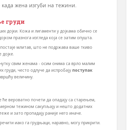
 када жена изгуби на тежини.
е груди
ших дојки. Кожа и лигаменти у дојкама обично се
дојком празнога изгледа која се затим опушта.
е постаје млитав, што не подржава ваше ткиво
 дојке.
нутку свим женама - осим онима са врло малим
их груди, често одлуче да испробају
поступак
чвршћу величину.
ке ће вероватно почети да опадају са старењем,
омерном тежином сакупљају и нешто додатних
 теже и зато пропадају раније него иначе.
ечити иако га грудњаци, наравно, могу прикрити.