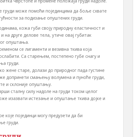
убитка чврстоће и промене положаја груди надоле.
 груди може помоћи појединцима да боље схвате
ућности за подизање опуштених груди.
годинама, кожа губи своју природну еластичност и
 и на друге делове тела, утиче овај губитак
вог опуштања.
Временом се лигаменти и везивна ткива која
ослабити. Са старењем, постепено губе снагу и
ња груди.
ако жене старе, долази до природног пада густине
може допринети смањењу волумена и пуноће груди,
сте и склоније опуштању.
 врши сталну силу надоле на груди током целог
оже изазвати истезање и опуштање ткива дојке и
ере које појединци могу предузети да би
е груди.
груди