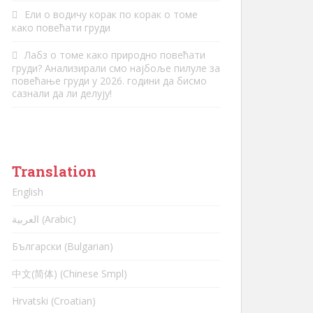
Ели
о
водичу корак по корак о томе
како повећати груди
Лабз
о
томе како природно повећати
груди? Анализирали смо најбоље пилуле за
повећање груди у 2026. години да бисмо
сазнали да ли делују!
Translation
English
العربية (Arabic)
Български (Bulgarian)
中文(简体) (Chinese Smpl)
Hrvatski (Croatian)