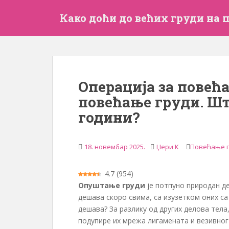
П
Како доћи до већих груди на 
р
е
ђ
и
н
а
Операција за повећ
г
повећање груди. Шта
л
а
години?
в
н
и
18. новембар 2025.
Џери К
Повећање 
с
а
4.7
(
954
)
д
Опуштање груди
је потпуно природан део
р
дешава скоро свима, са изузетком оних с
ж
дешава? За разлику од других делова тела
а
подупире их мрежа лигамената и везивног
ј