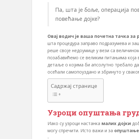
Па, шта је боље, операција п
повећање дојке?
Овај водич је ваша почетна тачка за
шта процедура заправо подразумева и заш
реше своје недоумице у вези са величином
позабавићемо се великим питањима која 
детаље о којима би апсолутно требало да
осећали самопоуздано и збринуто у свако
Садржај странице
Узроци опуштања гру
Иако су узроци настанка
малих дојки
доб
могу спречити. Исто важи и за
опуштање