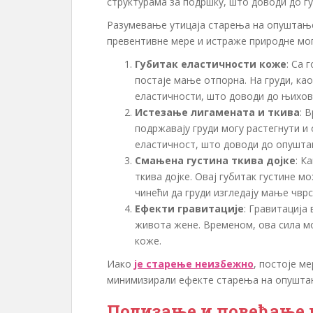
структурама за подршку, што доводи до г
Разумевање утицаја старења на опуштање
превентивне мере и истраже природне мог
Губитак еластичности коже
: Са 
постаје мање отпорна. На груди, као
еластичности, што доводи до њихо
Истезање лигамената и ткива
: 
подржавају груди могу растегнути и 
еластичност, што доводи до опушта
Смањена густина ткива дојке
: К
ткива дојке. Овај губитак густине 
чинећи да груди изгледају мање чвр
Ефекти гравитације
: Гравитација
живота жене. Временом, ова сила м
коже.
Иако
је старење неизбежно
, постоје м
минимизирали ефекте старења на опуштањ
Подизање и повећање 