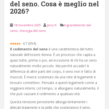
del seno. Cosa è meglio nel
c
2026?
i
p
a
18 novembre 2025
Jerry K
Ingrandimento del
l
,
seno
chirurgia del seno
e
4.7
(
954
)
Il cedimento del seno
è una caratteristica del tutto
naturale dell'essere donna. È un processo che capita a
quasi tutte, prima o poi, ad eccezione di chi ha un seno
naturalmente molto piccolo. Ma perché accade? A
differenza di altre parti del corpo, il seno non è fatto di
muscoli. È invece sostenuto da una rete di legamenti e
tessuto connettivo. Pensate a questi legamenti come a
reggiseni interni; col tempo, si allungano naturalmente, il
che può causare il cedimento a qualsiasi età.
Questa tensione persistente allunga lentamente i
delicati legamenti e la pelle che sostengono il seno,