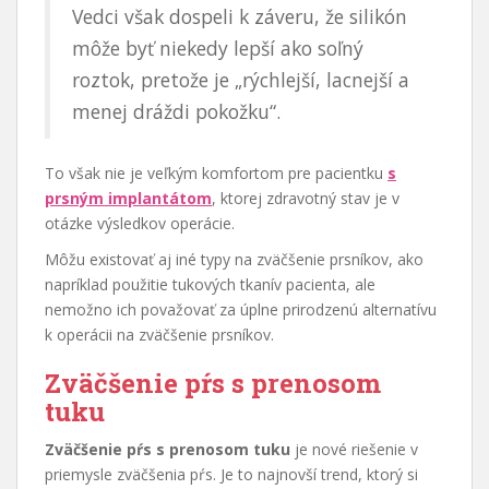
Vedci však dospeli k záveru, že silikón
môže byť niekedy lepší ako soľný
roztok, pretože je „rýchlejší, lacnejší a
menej dráždi pokožku“.
To však nie je veľkým komfortom pre pacientku
s
prsným implantátom
, ktorej zdravotný stav je v
otázke výsledkov operácie.
Môžu existovať aj iné typy na zväčšenie prsníkov, ako
napríklad použitie tukových tkanív pacienta, ale
nemožno ich považovať za úplne prirodzenú alternatívu
k operácii na zväčšenie prsníkov.
Zväčšenie pŕs s prenosom
tuku
Zväčšenie pŕs s prenosom tuku
je nové riešenie v
priemysle zväčšenia pŕs. Je to najnovší trend, ktorý si