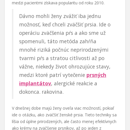
medzi pacientmi získava popularitu od roku 2010.
Dávno mohli ženy zvážiť iba jednu
možnosť, keď chceli zväčšiť prsia. Ide o
operáciu zväčšenia pŕs a ako sme už
spomenuli, táto metóda zahŕňa
mnohé riziká počnúc neprirodzenými
tvarmi pŕs a stratou citlivosti až po
vážne, niekedy život ohrozujúce stavy,
medzi ktoré patrí vytečenie
prsných
implantátov
, alergické reakcie a
dokonca. rakovina.
V dnešnej dobe majú ženy oveľa viac možností, pokiaľ
ide o otázku, ako zväčšiť ženské prsia. Tieto techniky sa
líšia od úplne prirodzených, ale často menej efektívnych
ako krémy na zväčšenie prsníkov, až po jeden z