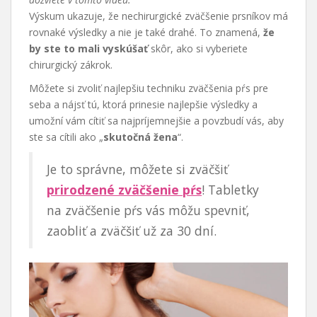
Výskum ukazuje, že nechirurgické zväčšenie prsníkov má
rovnaké výsledky a nie je také drahé. To znamená,
že
by ste to mali vyskúšať
skôr, ako si vyberiete
chirurgický zákrok.
Môžete si zvoliť najlepšiu techniku zväčšenia pŕs pre
seba a nájsť tú, ktorá prinesie najlepšie výsledky a
umožní vám cítiť sa najpríjemnejšie a povzbudí vás, aby
ste sa cítili ako „
skutočná žena
“.
Je to správne, môžete si zväčšiť
prirodzené zväčšenie pŕs
! Tabletky
na zväčšenie pŕs vás môžu spevniť,
zaobliť a zväčšiť už za 30 dní.