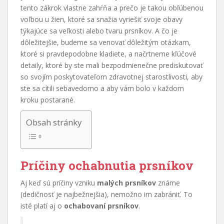
tento zákrok vlastne zahŕňa a prečo je takou obľúbenou
voľbou u žien, ktoré sa snažia vyriešiť svoje obavy
týkajúce sa veľkosti alebo tvaru prsníkov. A čo je
dôležitejšie, budeme sa venovať dôležitým otázkam,
ktoré si pravdepodobne kladiete, a načrtneme kľúčové
detaily, ktoré by ste mali bezpodmienečne prediskutovať
so svojím poskytovateľom zdravotnej starostlivosti, aby
ste sa cítili sebavedomo a aby vám bolo v každom
kroku postarané.
Obsah stránky
Príčiny ochabnutia prsníkov
Aj keď sú príčiny vzniku
malých prsníkov
známe
(dedičnosť je najbežnejšia), nemožno im zabrániť. To
isté platí aj o
ochabovaní prsníkov
.