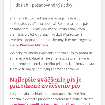
dosiahli požadované výsledky.
Znamená to, že tradičná operácia je najlepšou
možnosťou zväčšenia poprsia? Bolo to tak pred pár
desaťročiami. Teraz však môže každá žena, ktorá
premýšľa o väčších prsiach, vyskúšať prirodzené
zväčšenie poprsia pomocou bylinných fytoestrogénov,
ako je
Pueraria Mirifica
.
Výsledky bylinného zväčšenia poprsia sú vždy pomalšie
a menej predvídateľné, ale sme radi, že žijeme v ére
prirodzeného a inteligentného prístupu k nášmu zdraviu.
A práve tu najlepšie fungujú prírodné techniky!
Najlepšie zväčšenie pŕs je
prirodzené zväčšenie pŕs
To je pravda. Ak hľadáte najdostupnejšie zväčšenie
poprsia, ak chcete prirodzene vyzerajúce prsia a chcete
sa
vyhnúť komplikáciám s implantátmi
, zvoľte si