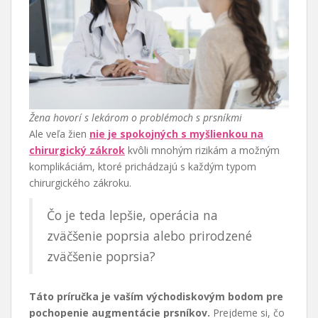
Žena hovorí s lekárom o problémoch s prsníkmi
Ale veľa žien
nie je spokojných s myšlienkou na
chirurgický zákrok
kvôli mnohým rizikám a možným
komplikáciám, ktoré prichádzajú s každým typom
chirurgického zákroku.
Čo je teda lepšie, operácia na
zväčšenie poprsia alebo prirodzené
zväčšenie poprsia?
Táto príručka je vaším východiskovým bodom pre
pochopenie augmentácie prsníkov.
Prejdeme si, čo