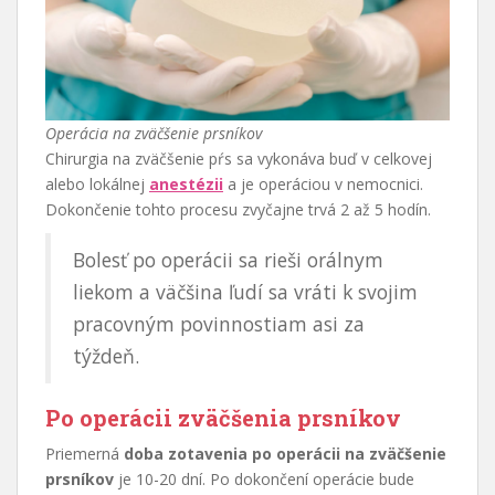
Operácia na zväčšenie prsníkov
Chirurgia na zväčšenie pŕs sa vykonáva buď v celkovej
alebo lokálnej
anestézii
a je operáciou v nemocnici.
Dokončenie tohto procesu zvyčajne trvá 2 až 5 hodín.
Bolesť po operácii sa rieši orálnym
liekom a väčšina ľudí sa vráti k svojim
pracovným povinnostiam asi za
týždeň.
Po operácii zväčšenia prsníkov
Priemerná
doba zotavenia po operácii na zväčšenie
prsníkov
je 10-20 dní. Po dokončení operácie bude