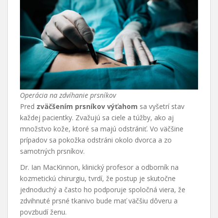
Operácia na zdvíhanie prsníkov
Pred
zväčšením prsníkov výťahom
sa vyšetrí stav
každej pacientky. Zvažujú sa ciele a túžby, ako aj
množstvo kože, ktoré sa majú odstrániť. Vo väčšine
prípadov sa pokožka odstráni okolo dvorca a zo
samotných prsníkov.
Dr. Ian MacKinnon, klinický profesor a odborník na
kozmetickú chirurgiu, tvrdí, že postup je skutočne
jednoduchý a často ho podporuje spoločná viera, že
zdvihnuté prsné tkanivo bude mať väčšiu dôveru a
povzbudí ženu.