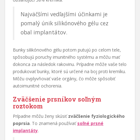
Najväčšími vedľajšími účinkami je
pomalý únik silikónového gélu cez
obal implantátov.
Bunky silikónového gélu potom putujú po celom tele,
spôsobujú poruchy imunitného systému a môžu mať
dokonca za následok rakovinu. Prípadne môže vaše telo
produkovať bunky, ktoré sú určené na boj proti kremíku.
Môžu ovplyvňovať vaše orgány, čo môže spôsobiť
autoimunitné ochorenia.
Zväčšenie prsníkov soľným
roztokom
Prípadne môžu ženy skúsiť
zväčšenie fyziologického
poprsia
. To znamená používať
soľné prsné
implantáty
.