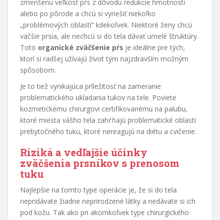
zmenšenú veľkosť pŕs z dôvodu redukcie hmotnosti
alebo po pôrode a chcú si vyriešiť niekoľko
„problémových oblastí“ kdekoľvek. Niektoré ženy chcú
väčšie prsia, ale nechcú si do tela dávať umelé štruktúry.
Toto
organické zväčšenie pŕs
je ideálne pre tých,
ktorí si radšej užívajú život tým najzdravším možným
spôsobom.
Je to tiež vynikajúca príležitosť na zameranie
problematického ukladania tukov na tele. Poviete
kozmetickému chirurgovi certifikovanému na palubu,
ktoré miesta vášho tela zahŕňajú problematické oblasti
prebytočného tuku, ktoré nereagujú na diétu a cvičenie.
Riziká a vedľajšie účinky
zväčšenia prsníkov s prenosom
tuku
Najlepšie na tomto type operácie je, že si do tela
nepridávate žiadne neprirodzené látky a nedávate si ich
pod kožu. Tak ako pri akomkoľvek type chirurgického