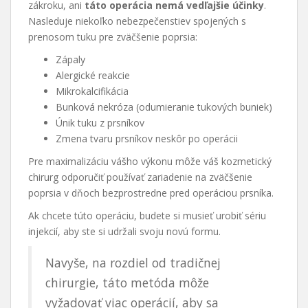
zákroku, ani
táto operácia nemá vedľajšie účinky
.
Nasleduje niekoľko nebezpečenstiev spojených s
prenosom tuku pre zväčšenie poprsia:
Zápaly
Alergické reakcie
Mikrokalcifikácia
Bunková nekróza (odumieranie tukových buniek)
Únik tuku z prsníkov
Zmena tvaru prsníkov neskôr po operácii
Pre maximalizáciu vášho výkonu môže váš kozmetický
chirurg odporučiť používať zariadenie na zväčšenie
poprsia v dňoch bezprostredne pred operáciou prsníka.
Ak chcete túto operáciu, budete si musieť urobiť sériu
injekcií, aby ste si udržali svoju novú formu.
Navyše, na rozdiel od tradičnej
chirurgie, táto metóda môže
vyžadovať viac operácií, aby sa