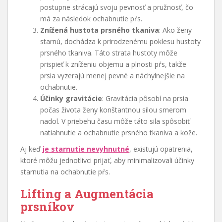
postupne strácajú svoju pevnosť a pružnosť, čo
má za následok ochabnutie pŕs.
Znížená hustota prsného tkaniva
: Ako ženy
starnú, dochádza k prirodzenému poklesu hustoty
prsného tkaniva. Táto strata hustoty môže
prispieť k zníženiu objemu a plnosti pŕs, takže
prsia vyzerajú menej pevné a náchylnejšie na
ochabnutie.
Účinky gravitácie
: Gravitácia pôsobí na prsia
počas života ženy konštantnou silou smerom
nadol. V priebehu času môže táto sila spôsobiť
natiahnutie a ochabnutie prsného tkaniva a kože.
Aj keď
je starnutie nevyhnutné
, existujú opatrenia,
ktoré môžu jednotlivci prijať, aby minimalizovali účinky
starnutia na ochabnutie pŕs.
Lifting a Augmentácia
prsníkov