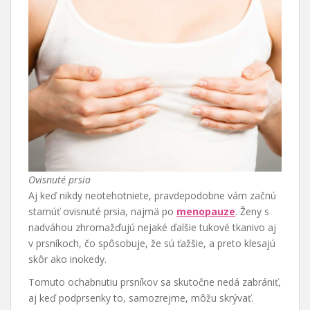
Ovisnuté prsia
Aj keď nikdy neotehotniete, pravdepodobne vám začnú
starnúť ovisnuté prsia, najmä po
menopauze
. Ženy s
nadváhou zhromažďujú nejaké ďalšie tukové tkanivo aj
v prsníkoch, čo spôsobuje, že sú ťažšie, a preto klesajú
skôr ako inokedy.
Tomuto ochabnutiu prsníkov sa skutočne nedá zabrániť,
aj keď podprsenky to, samozrejme, môžu skrývať.