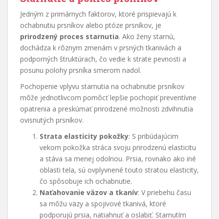
Jedným z primárnych faktorov, ktoré prispievajú k
ochabnutiu prsníkov alebo ptóze prsníkov, je
prirodzený proces starnutia
. Ako ženy starnú,
dochádza k rôznym zmenám v prsných tkanivách a
podporných štruktúrach, čo vedie k strate pevnosti a
posunu polohy prsníka smerom nadol.
Pochopenie vplyvu starnutia na ochabnutie prsníkov
môže jednotlivcom pomôcť lepšie pochopiť preventívne
opatrenia a preskúmať prirodzené možnosti zdvihnutia
ovisnutých prsníkov.
Strata elasticity pokožky
: S pribúdajúcim
vekom pokožka stráca svoju prirodzenú elasticitu
a stáva sa menej odolnou. Prsia, rovnako ako iné
oblasti tela, sú ovplyvnené touto stratou elasticity,
čo spôsobuje ich ochabnutie.
Naťahovanie väzov a tkanív
: V priebehu času
sa môžu väzy a spojivové tkanivá, ktoré
podporujú prsia, natiahnuť a oslabiť. Starnutím