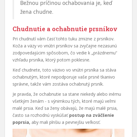
Bežnou príčinou ochabovania je, keď
žena chudne.
Chudnutie a ochabnutie prsníkov
Pri chudnutí vám časť tohto tuku zmizne z prsníkov.
Koža a väzy vo vnútri prsníkov sa zvyčajne nezasunú
zodpovedajúcim spôsobom, čo vedie k „prázdnemu“
vzhľadu prsníka, ktorý potom poklesne.
Keď chudnete, toto väzivo vo vnútri prsníka sa stáva
ochabnutým, ktoré nepodporuje vaše prsné tkanivo
správne, takže vám zostáva ochabnutý prsník.
Je pravda, že ochabnutie sa stane niekedy alebo inému
všetkým ženám - s výnimkou tých, ktoré majú veľmi
malé prsia. Keď sa ženy obávajú, že majú malé prsia,
často sa rozhodnú vyskúšať
postup na zväčšenie
poprsia,
aby mali plnšiu a pevnejšiu veľkosť.