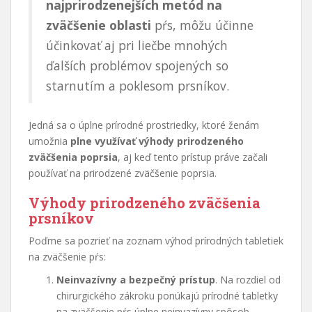
najprirodzenejších metód na
zväčšenie oblasti
pŕs, môžu účinne
účinkovať aj pri liečbe mnohých
ďalších problémov spojených so
starnutím a poklesom prsníkov.
Jedná sa o úplne prírodné prostriedky, ktoré ženám
umožnia
plne využívať výhody prirodzeného
zväčšenia poprsia
, aj keď tento prístup práve začali
používať na prirodzené zväčšenie poprsia.
Výhody prirodzeného zväčšenia
prsníkov
Poďme sa pozrieť na zoznam výhod prírodných tabletiek
na zväčšenie pŕs:
Neinvazívny a bezpečný prístup
. Na rozdiel od
chirurgického zákroku ponúkajú prírodné tabletky
na zväčšenie pŕs úplne neinvazívny spôsob