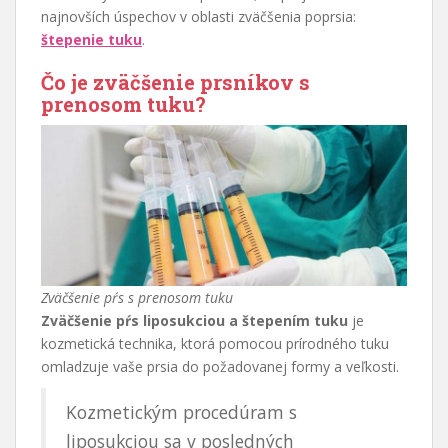
najnovších úspechov v oblasti zväčšenia poprsia:
štepenie tuku
.
Čo je zväčšenie prsníkov s
prenosom tuku?
Zväčšenie pŕs s prenosom tuku
Zväčšenie pŕs liposukciou a štepením tuku
je
kozmetická technika, ktorá pomocou prírodného tuku
omladzuje vaše prsia do požadovanej formy a veľkosti.
Kozmetickým procedúram s
liposukciou sa v posledných