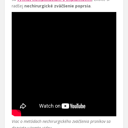
radšej
nechirurgické zväčšenie poprsia
.
Viac o metódach nechirurgického zväčšenia prsníkov sa
dozviete v tomto videu.