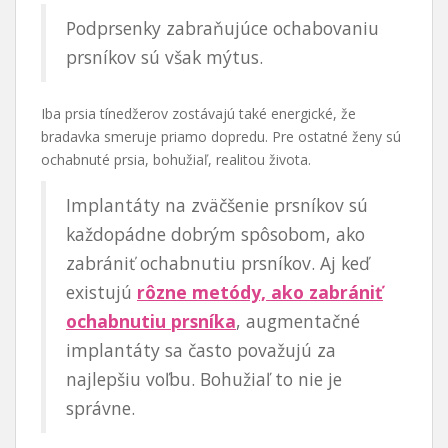
Podprsenky zabraňujúce ochabovaniu
prsníkov sú však mýtus.
Iba prsia tínedžerov zostávajú také energické, že
bradavka smeruje priamo dopredu. Pre ostatné ženy sú
ochabnuté prsia, bohužiaľ, realitou života.
Implantáty na zväčšenie prsníkov sú
každopádne dobrým spôsobom, ako
zabrániť ochabnutiu prsníkov. Aj keď
existujú
rôzne metódy, ako zabrániť
ochabnutiu prsníka
, augmentačné
implantáty sa často považujú za
najlepšiu voľbu. Bohužiaľ to nie je
správne.