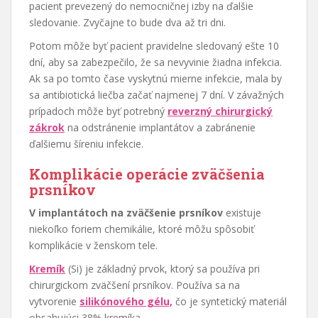
pacient prevezený do nemocničnej izby na ďalšie
sledovanie. Zvyčajne to bude dva až tri dni.
Potom môže byť pacient pravidelne sledovaný ešte 10
dní, aby sa zabezpečilo, že sa nevyvinie žiadna infekcia.
Ak sa po tomto čase vyskytnú mierne infekcie, mala by
sa antibiotická liečba začať najmenej 7 dní. V závažných
prípadoch môže byť potrebný
reverzný chirurgický
zákrok
na odstránenie implantátov a zabránenie
ďalšiemu šíreniu infekcie.
Komplikácie operácie zväčšenia
prsníkov
V implantátoch na zväčšenie prsníkov
existuje
niekoľko foriem chemikálie, ktoré môžu spôsobiť
komplikácie v ženskom tele.
Kremík
(Si) je základný prvok, ktorý sa používa pri
chirurgickom zväčšení prsníkov. Používa sa na
vytvorenie
silikónového gélu,
čo je syntetický materiál
obsahujúci 38% kremíka.