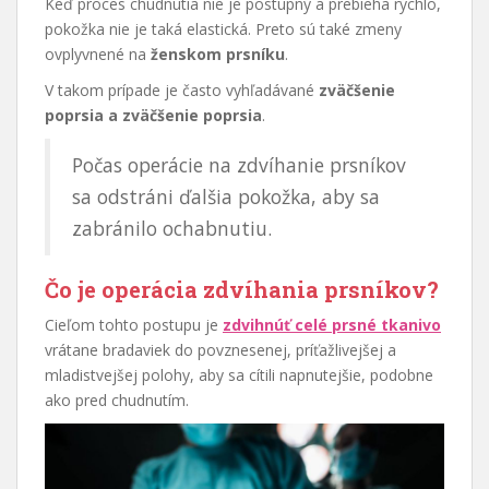
Keď proces chudnutia nie je postupný a prebieha rýchlo,
pokožka nie je taká elastická. Preto sú také zmeny
ovplyvnené na
ženskom prsníku
.
V takom prípade je často vyhľadávané
zväčšenie
poprsia a zväčšenie poprsia
.
Počas operácie na zdvíhanie prsníkov
sa odstráni ďalšia pokožka, aby sa
zabránilo ochabnutiu.
Čo je operácia zdvíhania prsníkov?
Cieľom tohto postupu je
zdvihnúť celé prsné tkanivo
vrátane bradaviek do povznesenej, príťažlivejšej a
mladistvejšej polohy, aby sa cítili napnutejšie, podobne
ako pred chudnutím.