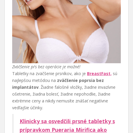
Zväčšenie pŕs bez operácie je možné!
Tabletky na zväčšenie prsníkov, ako je
BreastFast,
sú
najlepšou metódou na
zväčšenie poprsia bez
implantátov
. Žiadne falošné vložky, žiadne invazívne
ošetrenie, žiadna bolesť, žiadne nepohodlie, žiadne
extrémne ceny a nikdy nemusíte znášať negatívne
vedľajšie účinky.
Klinicky sa osvedčili prsné tabletky s
prípravkom Pueraria Mirifica ako