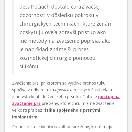
desaťročiach dostalo čoraz väčšej
pozornosti v dôsledku pokroku v
chirurgických technikách, ktoré ženám
poskytujú oveľa zdravší prístup ako
iné metódy na zväčšenie poprsia, ako
je napríklad známejší proces
kozmetickej chirurgie pomocou
silikónu.
Zväčšenie pŕs, pri ktorom sa využíva prenos tuku,
spočíva v odbere tuku
liposukciou
z iných častí tela a
jeho vstreknutí do ženského prsníka. Toto je
postup na
zväčšenie pŕs
pre ženy, ktoré chcú mierne zväčšenie
veľkosti pŕs bez
rizika spojeného s prsnými
implantátmi
.
Prenos tuku je ideálnou voľbou pre ženy, ktoré majú