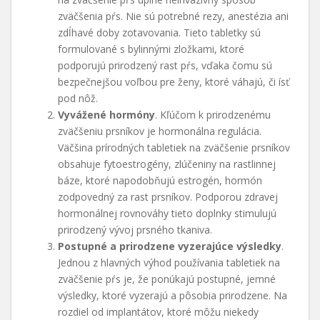
zväčšenia pŕs. Nie sú potrebné rezy, anestézia ani
zdĺhavé doby zotavovania. Tieto tabletky sú
formulované s bylinnými zložkami, ktoré
podporujú prirodzený rast pŕs, vďaka čomu sú
bezpečnejšou voľbou pre ženy, ktoré váhajú, či ísť
pod nôž.
Vyvážené hormóny
. Kľúčom k prirodzenému
zväčšeniu prsníkov je hormonálna regulácia.
Väčšina prírodných tabletiek na zväčšenie prsníkov
obsahuje fytoestrogény, zlúčeniny na rastlinnej
báze, ktoré napodobňujú estrogén, hormón
zodpovedný za rast prsníkov. Podporou zdravej
hormonálnej rovnováhy tieto doplnky stimulujú
prirodzený vývoj prsného tkaniva.
Postupné a prirodzene vyzerajúce výsledky
.
Jednou z hlavných výhod používania tabletiek na
zväčšenie pŕs je, že ponúkajú postupné, jemné
výsledky, ktoré vyzerajú a pôsobia prirodzene. Na
rozdiel od implantátov, ktoré môžu niekedy