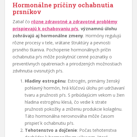
Hormonálne príčiny ochabnutia
prsníkov
Zatiaľ čo
rôzne zdravotné a zdravotné problémy
prispievajú k ochabovaniu pŕs
,
významnú úlohu
zohrávajú aj hormonálne zmeny
. Hormóny regulujú
rôzne procesy v tele, vrátane štruktúry a pevnosti
prsného tkaniva. Pochopenie hormonálnych príčin
ochabnutia pŕs môže poskytnúť cenné poznatky o
preventívnych opatreniach a prirodzených možnostiach
zdvihnutia ovisnutých pŕs.
Hladiny estrogénu
: Estrogén, primárny ženský
pohlavný hormón, hrá kľúčovú úlohu pri udržiavaní
tvaru a pružnosti pŕs. S pribúdajúcim vekom u žien
hladina estrogénu klesá, čo vedie k strate
pružnosti pokožky a zníženiu produkcie kolagénu.
Táto hormonálna nerovnováha môže časom
prispieť k ochabnutiu pŕs.
Tehotenstvo a dojčenie
: Počas tehotenstva