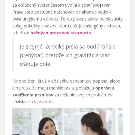
sa obľúbený sveter časom uvoľní a stratí svoj tvar.
Práve toto postupné naťahovanie nakoniec vedie k
ovisnutejšiemu vzhľadu. Tento proces závisí od elasticity
vašej pokožky a väzov, ktorú určujú vaše gény a strava,
a tiež od
bežných procesov starnutia
.
Je zrejmé, že veľké prsia sa budú ľahšie
prehýbať, pretože ich gravitácia viac
sťahuje dole.
Mnoho žien, či už v dôsledku ochabnutia poprsia, alebo
len preto, že majú menšie prsia, považujú
operáciu
zväčšenia prsníkov
za riešenie svojich problémov
súvisiacich s prsníkmi.