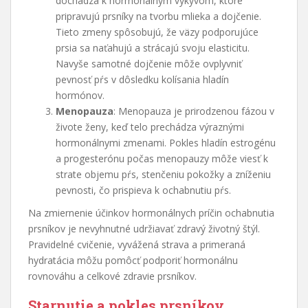
dochádza k hormonálnym výkyvom, ktoré
pripravujú prsníky na tvorbu mlieka a dojčenie.
Tieto zmeny spôsobujú, že väzy podporujúce
prsia sa naťahujú a strácajú svoju elasticitu.
Navyše samotné dojčenie môže ovplyvniť
pevnosť pŕs v dôsledku kolísania hladín
hormónov.
Menopauza
: Menopauza je prirodzenou fázou v
živote ženy, keď telo prechádza výraznými
hormonálnymi zmenami. Pokles hladín estrogénu
a progesterónu počas menopauzy môže viesť k
strate objemu pŕs, stenčeniu pokožky a zníženiu
pevnosti, čo prispieva k ochabnutiu pŕs.
Na zmiernenie účinkov hormonálnych príčin ochabnutia
prsníkov je nevyhnutné udržiavať zdravý životný štýl.
Pravidelné cvičenie, vyvážená strava a primeraná
hydratácia môžu pomôcť podporiť hormonálnu
rovnováhu a celkové zdravie prsníkov.
Starnutie a pokles prsníkov