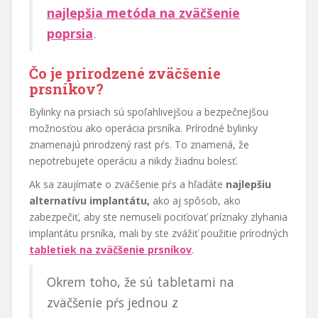
najlepšia metóda na zväčšenie
poprsia
.
Čo je prirodzené zväčšenie
prsníkov?
Bylinky na prsiach sú spoľahlivejšou a bezpečnejšou
možnosťou ako operácia prsníka. Prírodné bylinky
znamenajú prirodzený rast pŕs. To znamená, že
nepotrebujete operáciu a nikdy žiadnu bolesť.
Ak sa zaujímate o zväčšenie pŕs a hľadáte
najlepšiu
alternatívu implantátu,
ako aj spôsob, ako
zabezpečiť, aby ste nemuseli pociťovať príznaky zlyhania
implantátu prsníka, mali by ste zvážiť použitie prírodných
tabletiek na zväčšenie prsníkov
.
Okrem toho, že sú tabletami na
zväčšenie pŕs jednou z