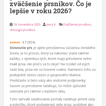
zväčšenie prsníkov. Čo je
a
lepšie v roku 2026?
h
,
18. novembra 2025
Jerry K
Zväčšenie prsníkov
chirurgia prsníkov
4.7
(
954
)
Ovisnutie pŕs
je úplne prirodzenou súčasťou ženského
života. Je to proces, ktorý sa nakoniec stane takmer
každej, s výnimkou tých, ktoré majú prirodzene veľmi
malé prsia. Ale prečo sa to deje? Na rozdiel od iných
častí tela, prsia nie sú tvorené svalmi. Namiesto toho sú
podopreté sieťou väzov a spojivového tkaniva.
Predstavte si tieto väzy ako vnútorné podprsenky;
časom sa prirodzene naťahujú, čo môže spôsobiť
ovisnutie pŕs takmer v každom veku.
Toto vytrvalé naťahovanie pomaly naťahuje jemné väzy
a pokožku, ktoré podopierajú vaše prsia, podobne ako