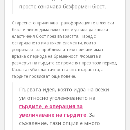
просто означава безформен бюст.
Стареенето причинява трансформациите в женски
бюст и никоя дама никога не е успяла да запази
еластичния бюст през възрастта. Наред с
остаряването има някои елементи, които
допринасят за проблема и тези причини имат
връзка с периода на бременност. Формата и
размерът на гърдите се променят през този период.
Кожата губи еластичността си с възрастта, а
гърдите провисват още повече.
Първата идея, която идва на всеки
ум относно уголемяването на
гърдите, е операция за
увеличаване на гърдите
. За
съжаление, тази опция е много