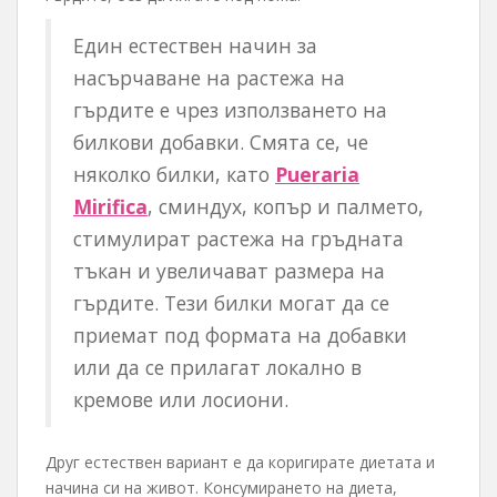
Един естествен начин за
насърчаване на растежа на
гърдите е чрез използването на
билкови добавки. Смята се, че
няколко билки, като
Pueraria
Mirifica
, сминдух, копър и палмето,
стимулират растежа на гръдната
тъкан и увеличават размера на
гърдите. Тези билки могат да се
приемат под формата на добавки
или да се прилагат локално в
кремове или лосиони.
Друг естествен вариант е да коригирате диетата и
начина си на живот. Консумирането на диета,