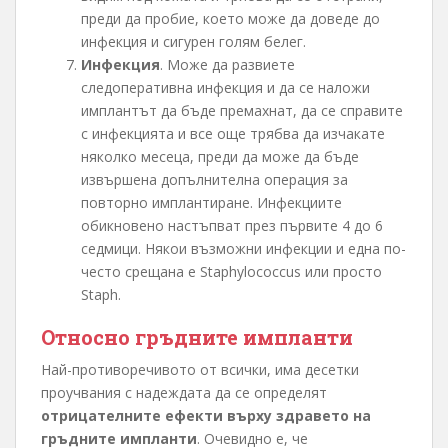
преди да пробие, което може да доведе до
инфекция и сигурен голям белег.
Инфекция
. Може да развиете
следоперативна инфекция и да се наложи
имплантът да бъде премахнат, да се справите
с инфекцията и все още трябва да изчакате
няколко месеца, преди да може да бъде
извършена допълнителна операция за
повторно имплантиране. Инфекциите
обикновено настъпват през първите 4 до 6
седмици. Някои възможни инфекции и една по-
често срещана е Staphylococcus или просто
Staph.
Относно гръдните импланти
Най-противоречивото от всички, има десетки
проучвания с надеждата да се определят
отрицателните ефекти върху здравето на
гръдните импланти
. Очевидно е, че