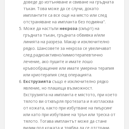
доведе до изтъняване и свиване на гръдната
тъкан. Това може да се случи, докато
имплантите са все още на място или след
отстраняване на импланта без подмяна".
Може да настъпи
некроза
(смърт) на
гръдната тъкан, гръдната обвивка и/или
линията на разреза. Макар и изключително
рядко. Шансовете за некроза се увеличават
след радиоактивно/химиотерапевтично
лечение, ако пушите и имате лошо
кръвообращение или имате умерена терапия
или криотерапия след операцията.
Екструзията
също е изключително рядко
явление, но плашеща възможност.
Екструзията на импланта е мястото, при което
тялото ви отхвърля протезата и я изтласква
от кожата, както при избутване на пиърсинг
или като при избутване на трън или треска от
тялото. Тогава имплантът може да стане
видим под кожата и трябва да се отстрани,