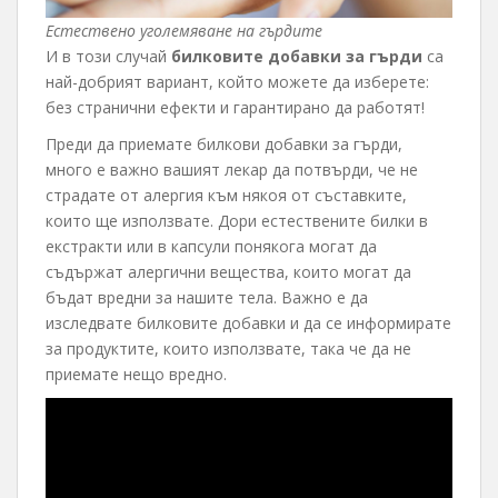
Естествено уголемяване на гърдите
И в този случай
билковите добавки за гърди
са
най-добрият вариант, който можете да изберете:
без странични ефекти и гарантирано да работят!
Преди да приемате билкови добавки за гърди,
много е важно вашият лекар да потвърди, че не
страдате от алергия към някоя от съставките,
които ще използвате. Дори естествените билки в
екстракти или в капсули понякога могат да
съдържат алергични вещества, които могат да
бъдат вредни за нашите тела. Важно е да
изследвате билковите добавки и да се информирате
за продуктите, които използвате, така че да не
приемате нещо вредно.