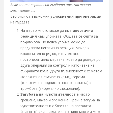
Белези от операция на гърдата чрез частична
мастектомия.
Ето риск от възможни
усложнения при операция
на гърдата:
На първо място може да има
алергична
реакция
към упойката. Общата се счита за
по-рискова, но всяка упойка може да
предизвика негативна реакция. Макар и
изключително рядко, е възможно
постоперативно кървене, което да доведе до
друга операция за контрол и източване на
събраната кръв. Друга възможност е хематом
(колекция от съсирена кръв), серома
(колекция от водниста част от кръвта) и
тромбоза (анормално съсирване).
Загубата на чувствителност
е често
срещана, макар и временна. Трайна загуба на
чувствителност в областта на ареолата
(зърното) или гърдите като цяло може и може