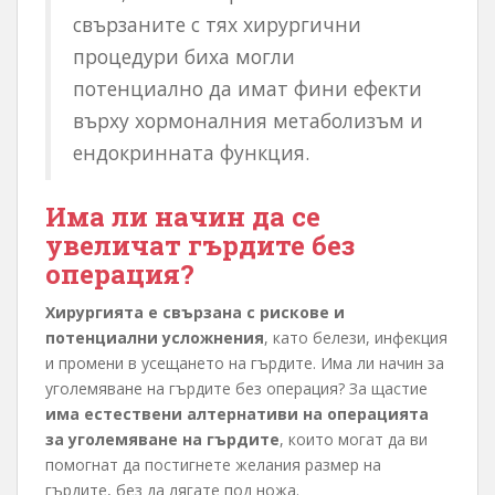
свързаните с тях хирургични
процедури биха могли
потенциално да имат фини ефекти
върху хормоналния метаболизъм и
ендокринната функция.
Има ли начин да се
увеличат гърдите без
операция?
Хирургията е свързана с рискове и
потенциални усложнения
, като белези, инфекция
и промени в усещането на гърдите. Има ли начин за
уголемяване на гърдите без операция? За щастие
има естествени алтернативи на операцията
за уголемяване на гърдите
, които могат да ви
помогнат да постигнете желания размер на
гърдите, без да лягате под ножа.