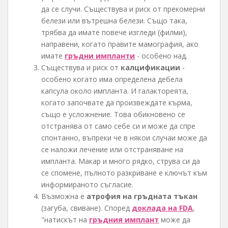
да се случи. Съществува и риск от прекомерни
белези или вътрешна белези. Също така,
трябва да имате повече изгледи (филми),
направени, когато правите мамография, ако
имате
гръдни импланти
- особено над.
Съществува и риск от
калцификации
-
особено когато има определена дебела
капсула около импланта. И галактореята,
когато започвате да произвеждате кърма,
също е усложнение. Това обикновено се
отстранява от само себе си и може да спре
спонтанно, въпреки че в някои случаи може да
се наложи лечение или отстраняване на
импланта. Макар и много рядко, струва си да
се спомене, пълното разкриване е ключът към
информираното съгласие.
Възможна е
атрофия на гръдната тъкан
(загуба, свиване). Според
доклада на FDA
,
"натискът на
гръдния имплант
може да