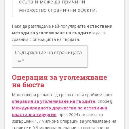
скъпа и може да причини
множество странични ефекти.
Нека да разгледаме най-популярните
естествени
методи за уголемяване на гърдите
и да ги
сравним с операцията на гърдата.
Съдържание на страницата
Операция за уголемяване
на бюста
Много жени решават да решат този проблем чрез
операция за уголемяване на гърдите
. Според
Международното дружество по естетична
пластична хирургия
, през 2024 г. в света са
извършени 1,7 милиона операции за уголемяване на
гърдите и 0,9 милиона операции за повдигане на