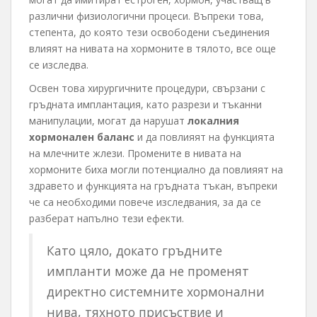
различни физиологични процеси. Въпреки това,
степента, до която тези освободени съединения
влияят на нивата на хормоните в тялото, все още
се изследва.
Освен това хирургичните процедури, свързани с
гръдната имплантация, като разрези и тъканни
манипулации, могат да нарушат
локалния
хормонален баланс
и да повлияят на функцията
на млечните жлези. Промените в нивата на
хормоните биха могли потенциално да повлияят на
здравето и функцията на гръдната тъкан, въпреки
че са необходими повече изследвания, за да се
разберат напълно тези ефекти.
Като цяло, докато гръдните
импланти може да не променят
директно системните хормонални
нива, тяхното присъствие и