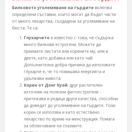
Билковото уголемяване на гърдите
включва
определени съставки, които могат да бъдат части
от много лекарства, създадени за уголемяване на
бюста. Те са:
Глухарчето
е известно с това, че съдържа
много билкови естрогени. Можете да
приемате листата или корените му, или и
двете, като добавка или като чай.
Допълнителна добра причина да използвате
глухарче е, че то повишава енергията и
удължава живота.
Корен от Донг Куай
: друг растителен
източник на полезни фитоестрогени -
притежава и редица други качества, способни
да доведат до уголемяване на гърдите. Този
корен се използва и като естествено
лекарство по време на менструация. Помага
за облекчаване на спазмите.