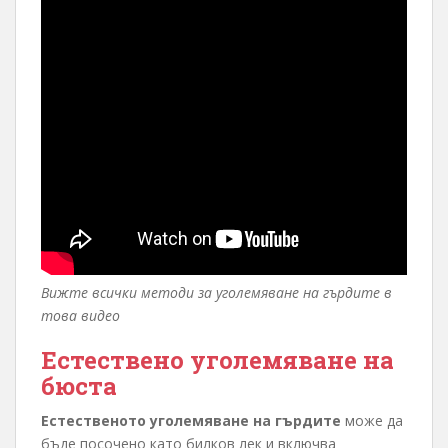
Вижте всички методи за уголемяване на гърдите в
това видео
Естествено уголемяване на
бюста
Естественото уголемяване на гърдите
може да
бъде посочено като билков лек и включва