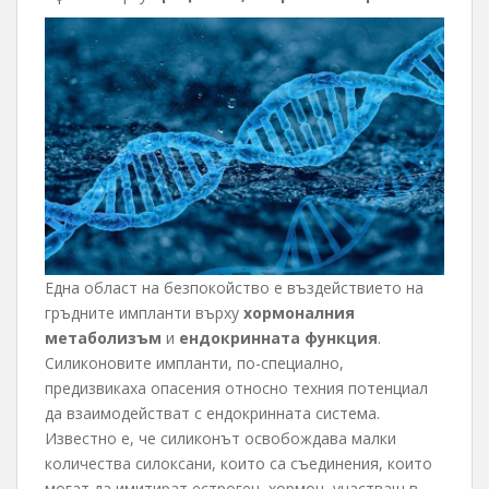
Една област на безпокойство е въздействието на
гръдните импланти върху
хормоналния
метаболизъм
и
ендокринната функция
.
Силиконовите импланти, по-специално,
предизвикаха опасения относно техния потенциал
да взаимодействат с ендокринната система.
Известно е, че силиконът освобождава малки
количества силоксани, които са съединения, които
могат да имитират естроген, хормон, участващ в