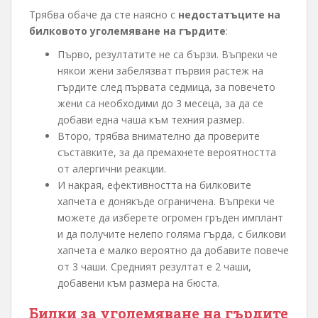
Трябва обаче да сте наясно с
недостатъците на
билковото уголемяване на гърдите
:
Първо, резултатите не са бързи. Въпреки че
някои жени забелязват първия растеж на
гърдите след първата седмица, за повечето
жени са необходими до 3 месеца, за да се
добави една чаша към техния размер.
Второ, трябва внимателно да проверите
съставките, за да премахнете вероятността
от алергични реакции.
И накрая, ефективността на билковите
хапчета е донякъде ограничена. Въпреки че
можете да изберете огромен гръден имплант
и да получите нелепо голяма гърда, с билкови
хапчета е малко вероятно да добавите повече
от 3 чаши. Средният резултат е 2 чаши,
добавени към размера на бюста.
Билки за уголемяване на гърдите