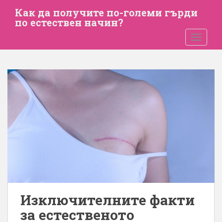
П
Как да получите по-големи гърди
р
по естествен начин?
е
ПРЕВК
м
и
н
е
т
е
к
ъ
м
о
с
н
о
в
Изключителните факти
н
за естественото
о
т