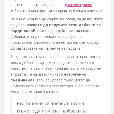
растителен естроген, наречен
фитоестроген
,
който активира простагландините, бучки в жлезите.
Не е необходимо да ходите на лекар, за да поискате
рецепта.
Можете да получите тези добавки за
гърди онлайн
. Още едно действие, идващо от
добавките за уголемяване на гърдите, е
повишаването на нивото на естроген, което води
до разрастване на тъканите на гърдата.
За да помогнат за повишаване нивата на естроген,
много добавки съдържат вещества, за които е
известно, че увеличават количеството на естроген
в кръвта. Те са известни като
естрогенни
съединения
. Тези вещества също могат да
намалят количеството тестостерон и да направят
фигурата по -малко мъжка.
Ето защо не се препоръчва на
мъжете да приемат добавки за