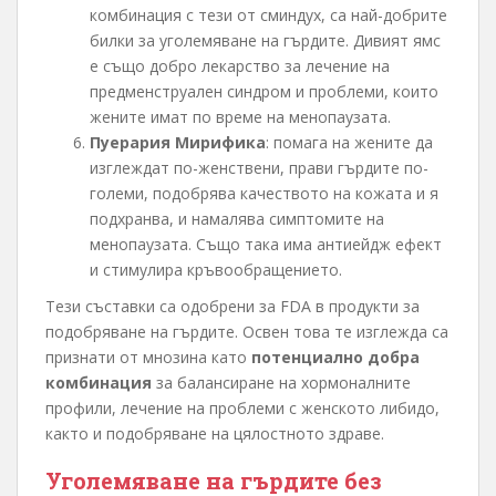
комбинация с тези от сминдух, са най-добрите
билки за уголемяване на гърдите. Дивият ямс
е също добро лекарство за лечение на
предменструален синдром и проблеми, които
жените имат по време на менопаузата.
Пуерария Мирифика
: помага на жените да
изглеждат по-женствени, прави гърдите по-
големи, подобрява качеството на кожата и я
подхранва, и намалява симптомите на
менопаузата. Също така има антиейдж ефект
и стимулира кръвообращението.
Тези съставки са одобрени за FDA в продукти за
подобряване на гърдите. Освен това те изглежда са
признати от мнозина като
потенциално добра
комбинация
за балансиране на хормоналните
профили, лечение на проблеми с женското либидо,
както и подобряване на цялостното здраве.
Уголемяване на гърдите без