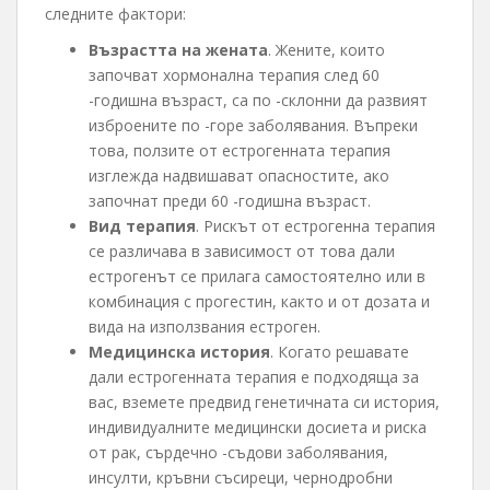
следните фактори:
Възрастта на жената
. Жените, които
започват хормонална терапия след 60
-годишна възраст, са по -склонни да развият
изброените по -горе заболявания. Въпреки
това, ползите от естрогенната терапия
изглежда надвишават опасностите, ако
започнат преди 60 -годишна възраст.
Вид терапия
. Рискът от естрогенна терапия
се различава в зависимост от това дали
естрогенът се прилага самостоятелно или в
комбинация с прогестин, както и от дозата и
вида на използвания естроген.
Медицинска история
. Когато решавате
дали естрогенната терапия е подходяща за
вас, вземете предвид генетичната си история,
индивидуалните медицински досиета и риска
от рак, сърдечно -съдови заболявания,
инсулти, кръвни съсиреци, чернодробни