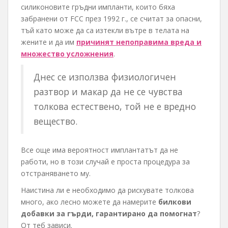
силиконовите гръдни импланти, които бяха
забранени от FCC през 1992 г., се считат за опасни,
тъй като може да са изтекли вътре в телата на
жените и да им
причинят непоправима вреда и
множество усложнения
.
Днес се използва физиологичен
разтвор и макар да не се чувства
толкова естествено, той не е вредно
вещество.
Все още има вероятност имплантатът да не
работи, но в този случай е проста процедура за
отстраняването му.
Наистина ли е необходимо да рискувате толкова
много, ако лесно можете да намерите
билкови
добавки за гърди, гарантирано да помогнат
?
От теб зависи.