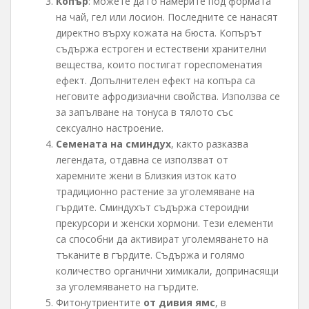
Копър
: можете да го намерите под формата
на чай, гел или лосион. Последните се нанасят
директно върху кожата на бюста. Копърът
съдържа естроген и естествени хранителни
вещества, които постигат гореспоменатия
ефект. Допълнителен ефект на копъра са
неговите афродизиачни свойства. Използва се
за запълване на тонуса в тялото със
сексуално настроение.
Семената на сминдух
, както разказва
легендата, отдавна се използват от
харемните жени в Близкия изток като
традиционно растение за уголемяване на
гърдите. Сминдухът съдържа стероидни
прекурсори и женски хормони. Тези елементи
са способни да активират уголемяването на
тъканите в гърдите. Съдържа и голямо
количество органични химикали, допринасящи
за уголемяването на гърдите.
Фитонутриентите
от дивия ямс
, в