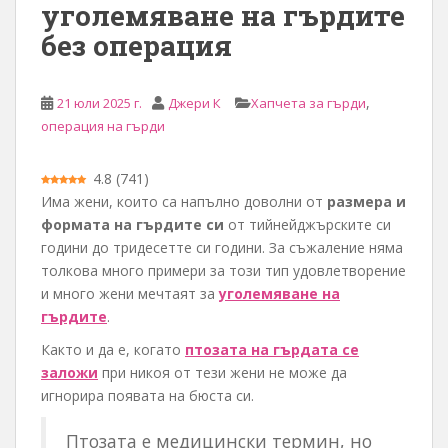
уголемяване на гърдите
о
без операция
с
ъ
д
,
21 юли 2025 г.
Джери К
Хапчета за гърди
ъ
операция на гърди
р
ж
4.8
(
741
)
а
Има жени, които са напълно доволни от
размера и
н
формата на гърдите си
от тийнейджърските си
и
години до тридесетте си години. За съжаление няма
е
толкова много примери за този тип удовлетворение
и много жени мечтаят за
уголемяване на
гърдите
.
Както и да е, когато
птозата на гърдата се
заложи
при никоя от тези жени не може да
игнорира появата на бюста си.
Птозата е медицински термин, но