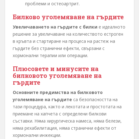
проблеми и остеоартрит.
Билково уголемяване на гърдите
Увеличаването на гърдите с билки
е идеалното
решение за увеличаване на количеството естроген
в кръвта и стартиране на процеса на растеж на
гърдите без странични ефекти, свързани с
хормонални терапии или операции.
Плюсовете и минусите на
билковото уголемяване на
гърдите
Основните предимства на билковото
уголемяване на гърдите
са безопасността на
тази процедура, както и лекотата и простотата на
приемане на хапчета с определени билкови
съставки. Няма хирургическа намеса, няма белези,
няма рехабилитация, няма странични ефекти от
хормонални инжекции.