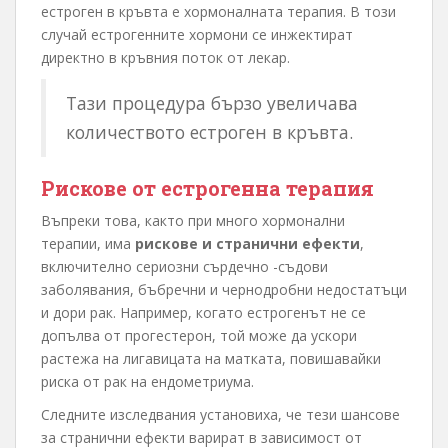
естроген в кръвта е хормоналната терапия. В този
случай естрогенните хормони се инжектират
директно в кръвния поток от лекар.
Тази процедура бързо увеличава
количеството естроген в кръвта.
Рискове от естрогенна терапия
Въпреки това, както при много хормонални
терапии, има
рискове и странични ефекти
,
включително сериозни сърдечно -съдови
заболявания, бъбречни и чернодробни недостатъци
и дори рак. Например, когато естрогенът не се
допълва от прогестерон, той може да ускори
растежа на лигавицата на матката, повишавайки
риска от рак на ендометриума.
Следните изследвания установиха, че тези шансове
за странични ефекти варират в зависимост от