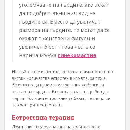
уголемяване на гърдите, ако искат
да подобрят външния вид на
гърдите си. Вместо да увеличат
размера на гърдите, те могат да се
окажат с женствени фигури и
увеличен бюст - това често се
нарича мъжка
гинекомастия
.
Но тъй като е известно, че жените имат много по-
високи количества естроген в кръвта, за тях е
безопасно да приемат естрогенни добавки за
растеж на гърдите. Въпреки това, те трябва да
търсят билкови естрогенни добавки, те също се
наричат фитоестрогени.
Естрогенна терапия
Друг начин за увеличаване на количеството