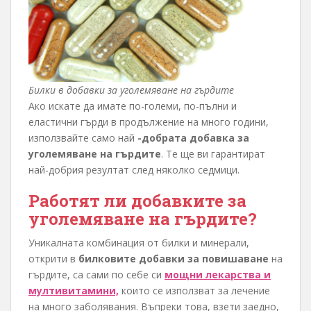
Билки в добавки за уголемяване на гърдите
Ако искате да имате по-големи, по-пълни и
еластични гърди в продължение на много години,
използвайте само най
-добрата добавка за
уголемяване на гърдите
. Те ще ви гарантират
най-добрия резултат след няколко седмици.
Работят ли добавките за
уголемяване на гърдите?
Уникалната комбинация от билки и минерали,
открити в
билковите добавки за повишаване
на
гърдите, са сами по себе си
мощни лекарства и
мултивитамини,
които се използват за лечение
на много заболявания. Въпреки това, взети заедно,