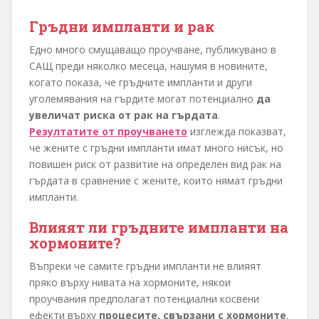
Гръдни импланти и рак
Едно много смущаващо проучване, публикувано в
САЩ преди няколко месеца, нашумя в новините,
когато показа, че гръдните импланти и други
уголемявания на гърдите могат потенциално
да
увеличат риска от рак на гърдата
.
Резултатите от проучването
изглежда показват,
че жените с гръдни импланти имат много нисък, но
повишен риск от развитие на определен вид рак на
гърдата в сравнение с жените, които нямат гръдни
импланти.
Влияят ли гръдните импланти на
хормоните?
Въпреки че самите гръдни импланти не влияят
пряко върху нивата на хормоните, някои
проучвания предполагат потенциални косвени
ефекти върху
процесите, свързани с хормоните
.