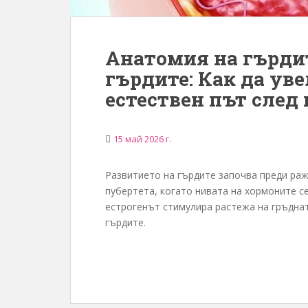
Анатомия на гърдит
гърдите: Как да ув
естествен път след
15 май 2026 г.
Развитието на гърдите започва преди раж
пубертета, когато нивата на хормоните с
естрогенът стимулира растежа на гръднат
гърдите.