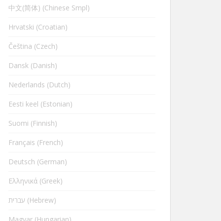
中文(简体) (Chinese Smpl)
Hrvatski (Croatian)
Čeština (Czech)
Dansk (Danish)
Nederlands (Dutch)
Eesti keel (Estonian)
Suomi (Finnish)
Français (French)
Deutsch (German)
Ελληνικά (Greek)
עברית (Hebrew)
Magyar (Hungarian)