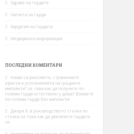
Здраве на гърдите
Хапчета за гърди
Хирургия на гърдата
Медицинска информация
ПОСЛЕДНИ КОМЕНТАРИ
Какви са рисковете, страничните
ефекти и усложненията на гръдните
импланти?
за
това как да получите по-
големи гърди естествено у дома? Вземете
по-големи гърди без импланти!
Джери К.
в
ръководството стъпка по
стъпка за това как да увеличите гърдите
си
Анджелина
за
това как да получите по-