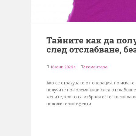
о
с
ъ
д
ъ
Тайните как да пол
р
след отслабване, бе
ж
а
н
18 юни 2026 г.
2 коментара
и
е
Ако се страхувате от операция, но искате
получите по-големи цици след отслабване,
жените, които са избрали естествени хапч
положителни ефекти.