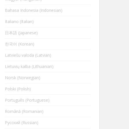
Bahasa Indonesia (Indonesian)
Italiano (Italian)
日本語 (Japanese)
한국어 (Korean)
Latviešu valoda (Latvian)
Lietuvių kalba (Lithuanian)
Norsk (Norwegian)
Polski (Polish)
Português (Portuguese)
Română (Romanian)
Русский (Russian)