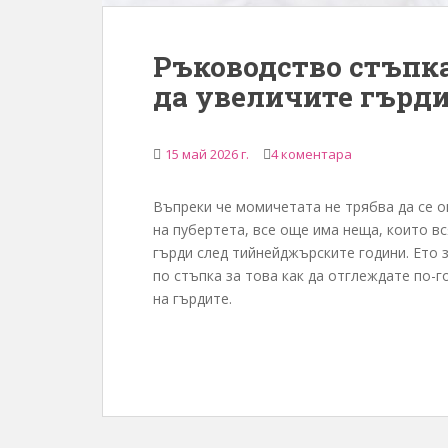
Ръководство стъпка
да увеличите гърди
15 май 2026 г.
4 коментара
Въпреки че момичетата не трябва да се о
на пубертета, все още има неща, които вс
гърди след тийнейджърските години. Ето
по стъпка за това как да отглеждате по-
на гърдите.