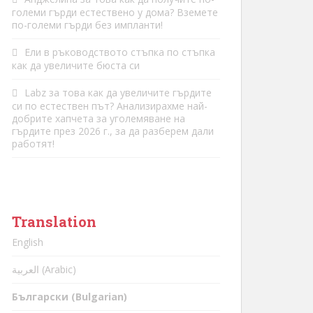
големи гърди естествено у дома? Вземете
по-големи гърди без импланти!
Ели
в
ръководството стъпка по стъпка
как да увеличите бюста си
Labz
за това
как да увеличите гърдите
си по естествен път? Анализирахме най-
добрите хапчета за уголемяване на
гърдите през 2026 г., за да разберем дали
работят!
Translation
English
العربية (Arabic)
Български (Bulgarian)