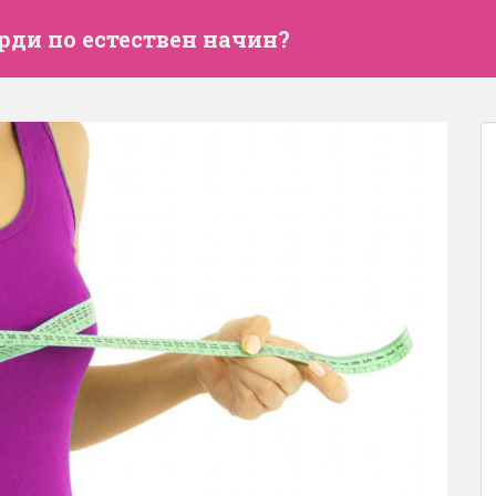
рди по естествен начин?