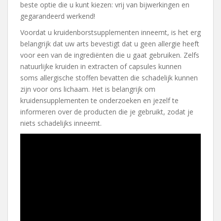
beste optie die u kunt kiezen: vrij van bijwerkingen en
gegarandeerd werkend!
Voordat u kruidenborstsupplementen inneemt, is het erg
belangrijk dat uw arts bevestigt dat u geen allergie heeft
voor een van de ingrediënten die u gaat gebruiken. Zelfs
natuurlijke kruiden in extracten of capsules kunnen
soms allergische stoffen bevatten die schadelijk kunnen
zijn voor ons lichaam. Het is belangrijk om
kruidensupplementen te onderzoeken en jezelf te
informeren over de producten die je gebruikt, zodat je
niets schadelijks inneemt.