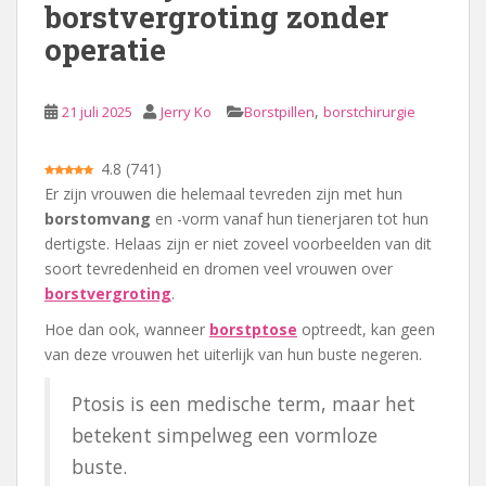
borstvergroting zonder
operatie
,
21 juli 2025
Jerry Ko
Borstpillen
borstchirurgie
4.8
(
741
)
Er zijn vrouwen die helemaal tevreden zijn met hun
borstomvang
en -vorm vanaf hun tienerjaren tot hun
dertigste. Helaas zijn er niet zoveel voorbeelden van dit
soort tevredenheid en dromen veel vrouwen over
borstvergroting
.
Hoe dan ook, wanneer
borstptose
optreedt, kan geen
van deze vrouwen het uiterlijk van hun buste negeren.
Ptosis is een medische term, maar het
betekent simpelweg een vormloze
buste.