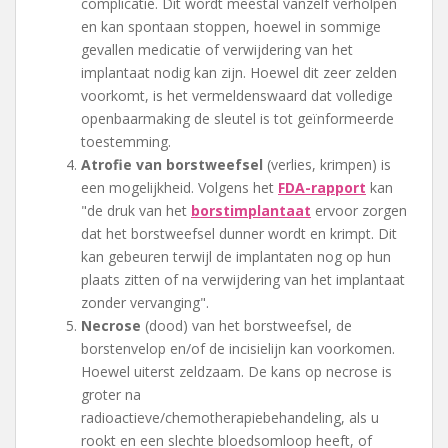
complicatie. Dit wordt meestal vanzelf verholpen
en kan spontaan stoppen, hoewel in sommige
gevallen medicatie of verwijdering van het
implantaat nodig kan zijn. Hoewel dit zeer zelden
voorkomt, is het vermeldenswaard dat volledige
openbaarmaking de sleutel is tot geïnformeerde
toestemming.
Atrofie van borstweefsel
(verlies, krimpen) is
een mogelijkheid. Volgens het
FDA-rapport
kan
"de druk van het
borstimplantaat
ervoor zorgen
dat het borstweefsel dunner wordt en krimpt. Dit
kan gebeuren terwijl de implantaten nog op hun
plaats zitten of na verwijdering van het implantaat
zonder vervanging".
Necrose
(dood) van het borstweefsel, de
borstenvelop en/of de incisielijn kan voorkomen.
Hoewel uiterst zeldzaam. De kans op necrose is
groter na
radioactieve/chemotherapiebehandeling, als u
rookt en een slechte bloedsomloop heeft, of