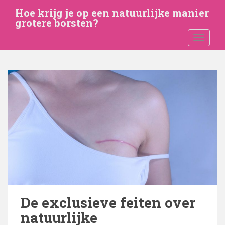
G
Hoe krijg je op een natuurlijke manier
a
grotere borsten?
n
SCHAKE
a
a
r
d
e
h
o
o
f
d
i
n
h
o
De exclusieve feiten over
u
natuurlijke
d