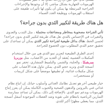
الهرمونات الجهازية بشكل مباشر، إلا أن وجودها والإجراءات
الجراحية المرتبطة بها يمكن أن يكون لها تأثيرات طفيفة على
استقلاب الهرمونات ووظيفة الغدد الصماء.
هل هناك طريقة لتكبير الثدي بدون جراحة؟
تأتي الجراحة مصحوبة بمخاطر ومضاعفات محتملة
، مثل التندب والعدوى
والتغيرات في الإحساس بالثدي. هل هناك طريقة لتكبير الثدي بدون جراحة؟
لحسن الحظ،
هناك بدائل طبيعية لجراحة تكبير الثدي
يمكن أن تساعدك على
تحقيق حجم الثدي المطلوب دون الخضوع للجراحة.
إحدى الطرق الطبيعية لتعزيز نمو الثدي هي من خلال استخدام
المكملات العشبية. يُعتقد أن العديد من الأعشاب، مثل
بوريريا
ميريفيكا
، والحلبة، والشمر، والبلميط المنشاري، تحفز نمو
أنسجة الثدي وتزيد حجم الثدي. يمكن تناول هذه الأعشاب على
شكل مكملات غذائية، أو تطبيقها موضعياً على شكل كريمات
أو مستحضرات.
خيار طبيعي آخر هو تعديل نظامك الغذائي وأسلوب حياتك. إن اتباع نظام
غذائي غني بالبروتين والدهون الصحية والحبوب الكاملة يمكن أن يعزز إنتاج
الهرمونات ويدعم نمو الثدي. بالإضافة إلى ذلك، يمكن أن تساعد ممارسة
التمارين الرياضية بانتظام على تقوية وشد العضلات الموجودة أسفل أنسجة
الثدي، مما يعطي مظهرًا أكبر للثدي.