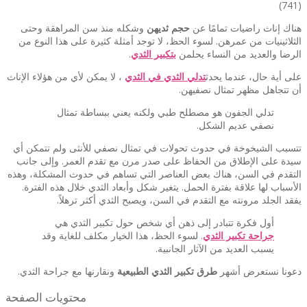
)
741
(
هناك إناث راضيات تمامًا عن
حجم ثديهن
وشكله منذ سن المراهقة وحتى
الثلاثينيات من عمرهن. لسوء الحظ، لا توجد أمثلة كثيرة على هذا النوع من
الرضا والعديد من النساء يحلمن
بتكبير الثدي
.
على أية حال، عندما يحدث
تدلي الثدي في الثدي
، لا يمكن لأي من هؤلاء الإناث
أن تتجاهل مظهر تمثال نصفيهن.
تدلي الجفون هو مصطلح طبي ولكنه يعني ببساطة تمثال
نصفي عديم الشكل.
تتسبب الشيخوخة في حدوث تحولات في تمثال نصفي للأنثى ولم تتمكن أي
سيدة على الإطلاق من الحفاظ على صدر مرن مع تقدم العمر. وإلى جانب
التقدم في السن، هناك بعض العناصر التي تساهم في حدوث المشكلة، وهذه
الأسباب لها علاقة بفترة الحمل. يتغير شكل وأبعاد الثدي خلال هذه الفترة.
يفقد الجلد مرونته مع التقدم في السن، ويصبح الثدي أكثر ترهلاً.
أول فكرة تتبادر إلى ذهن أي شخص حول تكبير الثدي هي
جراحة تكبير الثدي
. لسوء الحظ، هذا الخيار مكلف للغاية وقد
يسبب العديد من الآثار الجانبية.
دعونا نستعرض أشهر
طرق تكبير الثدي الطبيعية
ونقارنها مع جراحة الثدي.
محتويات الصفحة