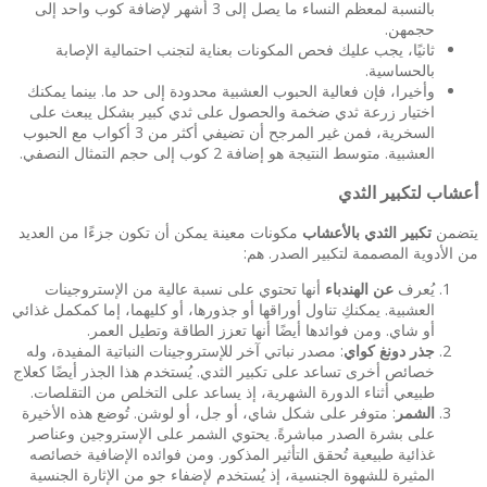
بالنسبة لمعظم النساء ما يصل إلى 3 أشهر لإضافة كوب واحد إلى
حجمهن.
ثانيًا، يجب عليك فحص المكونات بعناية لتجنب احتمالية الإصابة
بالحساسية.
وأخيرا، فإن فعالية الحبوب العشبية محدودة إلى حد ما. بينما يمكنك
اختيار زرعة ثدي ضخمة والحصول على ثدي كبير بشكل يبعث على
السخرية، فمن غير المرجح أن تضيفي أكثر من 3 أكواب مع الحبوب
العشبية. متوسط النتيجة هو إضافة 2 كوب إلى حجم التمثال النصفي.
أعشاب لتكبير الثدي
يتضمن
تكبير الثدي بالأعشاب
مكونات معينة يمكن أن تكون جزءًا من العديد
من الأدوية المصممة لتكبير الصدر. هم:
يُعرف
عن الهندباء
أنها تحتوي على نسبة عالية من الإستروجينات
العشبية. يمكنكِ تناول أوراقها أو جذورها، أو كليهما، إما كمكمل غذائي
أو شاي. ومن فوائدها أيضًا أنها تعزز الطاقة وتطيل العمر.
جذر دونغ كواي
: مصدر نباتي آخر للإستروجينات النباتية المفيدة، وله
خصائص أخرى تساعد على تكبير الثدي. يُستخدم هذا الجذر أيضًا كعلاج
طبيعي أثناء الدورة الشهرية، إذ يساعد على التخلص من التقلصات.
الشمر
: متوفر على شكل شاي، أو جل، أو لوشن. تُوضع هذه الأخيرة
على بشرة الصدر مباشرةً. يحتوي الشمر على الإستروجين وعناصر
غذائية طبيعية تُحقق التأثير المذكور. ومن فوائده الإضافية خصائصه
المثيرة للشهوة الجنسية، إذ يُستخدم لإضفاء جو من الإثارة الجنسية