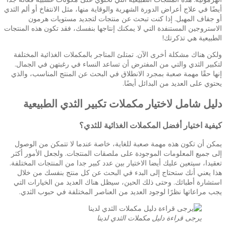
أيضًا في علاج أعراض الدورة الشهرية والوقاية منها، مثل الانتفاخ أو ألم الثدي
أو جفاف المهبل. إذا كنت تبحث عن منتجات لتجديد مستويات هرمون
الاستروجين المستنفدة التي لا يمكنك إنتاجها بنفسك، فقد تكون هذه المنتجات
الطبيعية هي تذكرتك!
ولكن هناك مشكلة أخرى الآن. تمتلئ المتاجر بالمكملات الغذائية المختلفة
لتكبير الثدي والتي من المفترض أن تساعد النساء في رغبتهن في الجمال.
إنها حقًا مهمة صعبة بمجرد الانطلاق في البحث عن المنتج المناسب، والذي
يحتوي على العديد من البدائل أيضًا.
دليل شامل لاختيار مكملات تكبير الثدي الطبيعية
كيفية اختيار أفضل المكملات الغذائية للثدي؟
يمكن أن تكون هذه مهمة صعبة للغاية، خاصة عندما لا تتمكن من الوصول
إلى جميع المعلومات الموجودة على ملصقات المنتجات. ولجعل الأمور أكثر
تعقيدا، سيتعين عليك أيضا الاختيار بين عدد كبير جدا من المنتجات المختلفة.
هذا يعني أنك ستحتاج إلى البدء في البحث عن كل منتج بنفسك من خلال
استشارة أطبائك. وحتى ذلك الحين، سيظل هناك العديد من الخيارات التي
يجب مراعاتها نظرًا لوجود العديد من العناصر المختلفة في حبوب الثدي.
يرجى قراءة دليل مكملات الثدي لدينا