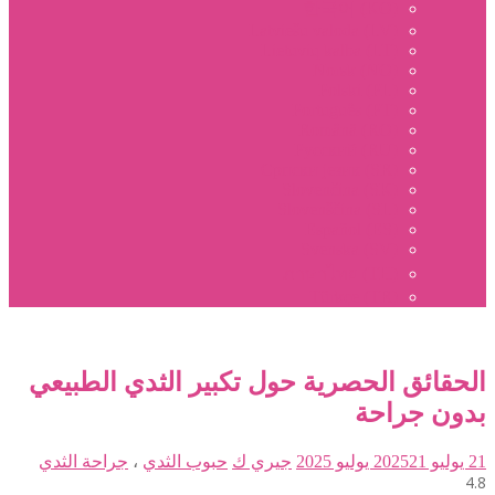
한국어 (KO)
Latviešu valoda (LV)
Lietuvių kalba (LT)
Norsk (NO)
Polski (PL)
Português (PT)
Română (RO)
Русский (RU)
Cрпски језик (SR)
Slovenčina (SK)
Slovenščina (SL)
Español (ES)
Svenska (SV)
ภาษาไทย (TH)
Türkçe (TR)
الحقائق الحصرية حول تكبير الثدي الطبيعي
بدون جراحة
21 يوليو 2025
21 يوليو 2025
جيري ك
حبوب الثدي
،
جراحة الثدي
4.8