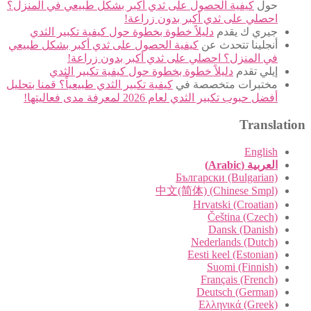
حول
كيفية الحصول على ثدي أكبر بشكل طبيعي في المنزل؟
احصلي على ثدي أكبر بدون زراعة!
جيري ك
يقدم
دليلاً خطوة بخطوة حول كيفية تكبير الثدي
أنجلينا
تتحدث عن
كيفية الحصول على ثدي أكبر بشكل طبيعي
في المنزل؟ احصلي على ثدي أكبر بدون زراعة!
إيلي
تقدم
دليلاً خطوة بخطوة حول كيفية تكبير الثدي
مختبرات متخصصة
في
كيفية تكبير الثدي طبيعياً؟ قمنا بتحليل
أفضل حبوب تكبير الثدي لعام 2026 لمعرفة مدى فعاليتها!
Translation
English
العربية (Arabic)
Български (Bulgarian)
中文(简体) (Chinese Smpl)
Hrvatski (Croatian)
Čeština (Czech)
Dansk (Danish)
Nederlands (Dutch)
Eesti keel (Estonian)
Suomi (Finnish)
Français (French)
Deutsch (German)
Ελληνικά (Greek)