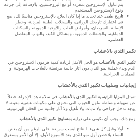
يتم تناول الإستروجين بمفرده أو مع البروجستين، بالإضافة إلى جرعة
ونوع الإستروجين المستخدم.
تاريخ طبى
. عند تحديد ما إذا كان العلاج بالإستروجين مناسبًا لك، ضع
في اعتبارك تاريخك الوراثي، والسجلات الطبية الفردية، وخطر
الإصابة بالسرطان، وأمراض القلب والأوعية الدموية، والسكتات
الدماغية، والجلطات الدموية، ومشاكل الكبد، والتهاب المفاصل
العظمي.
تكبير الثدي بالاعشاب
تكبير الثدي بالأعشاب
هو الحل الأمثل لزيادة كمية هرمون الاستروجين في
الدم وبدء عملية نمو الثدي دون آثار جانبية مرتبطة بالعلاجات الهرمونية أو
العمليات الجراحية.
إيجابيات وسلبيات تكبير الثدي بالأعشاب
تتمثل
المزايا الرئيسية لتكبير الثدي بالأعشاب
في سلامة هذا الإجراء، فضلاً
عن سهولة وبساطة تناول الحبوب التي تحتوي على مكونات عشبية معينة. لا
يوجد تدخل جراحي ولا ندبات ولا تأهيل ولا آثار جانبية من الحقن الهرمونية.
ومع ذلك، يجب أن تكوني على دراية
بمساوئ تكبير الثدي بالأعشاب
:
أولا وقبل كل شيء، النتائج ليست سريعة. على الرغم من أن بعض
النساء يلاحظن أول نمو للثدي بعد الأسبوع الأول، إلا أن الأمر يستغرق