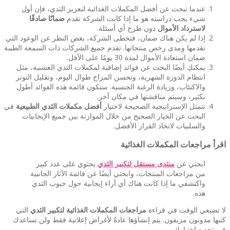
عندما تبحث عن أفضل المكملات الغذائية لتعزيز الثدي، فإن أول
شيء يجب دراسته هو ما إذا كانت الشركة تقدم
ضمانًا صادقًا
لاسترداد الأموال
دون طرح أي أسئلة.
إذا لم يكن هناك ضمان، فتخطى الشركة، بغض النظر عن الوعود التي
تقدمها ومدى رخص منتجاتها. تقدم جميع الشركات ذات السمعة الطيبة
ضمان استعادة الأموال لمدة 30 يومًا على الأقل.
يمكنكِ أيضًا البحث عن فوائد إضافية لمكملات الثدي العشبية، مثل
انتظام الدورة الشهرية، وتحسن المزاج طوال اليوم، وتقليل التوتر
والاكتئاب، وزيادة الرغبة الجنسية. ستكون قائمة هذه الفوائد أطول
بكثير، وسيتم مناقشتها في مكان آخر.
تتمثل الإستراتيجية الصحيحة لاختيار
أفضل مكملات الثدي الطبيعية
في
البحث عن الخيار الصحيح من خلال الموازنة بين جميع الإيجابيات
والسلبيات لاتخاذ القرار الأفضل.
اقرأ مراجعات المكملات الغذائية
ابحثي عن
منتدى مستقل لتكبير الثدي
يحتوي على عدد كبير
من مراجعات المنتجات، وابحثي أيضًا عن قائمة الآثار الجانبية
واكتشفي ما إذا كانت هناك أي آراء إيجابية حول حبوب الثدي
هذه.
لا تضيعي الوقت في قراءة
مراجعات المكملات الغذائية لتكبير الثدي
التي
كتبها مدونون مزيفون. يتم إنشاؤها عادةً لأغراض إعلانية فقط ولن تساعدك
في تحديد اختيارك.