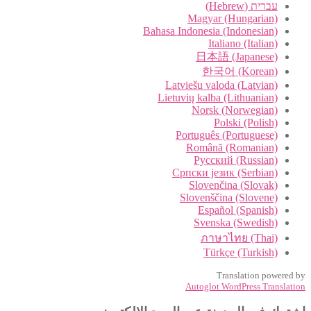
עברית (Hebrew)
Magyar (Hungarian)
Bahasa Indonesia (Indonesian)
Italiano (Italian)
日本語 (Japanese)
한국어 (Korean)
Latviešu valoda (Latvian)
Lietuvių kalba (Lithuanian)
Norsk (Norwegian)
Polski (Polish)
Português (Portuguese)
Română (Romanian)
Русский (Russian)
Cрпски језик (Serbian)
Slovenčina (Slovak)
Slovenščina (Slovene)
Español (Spanish)
Svenska (Swedish)
ภาษาไทย (Thai)
Türkçe (Turkish)
Translation powered by
Autoglot WordPress Translation