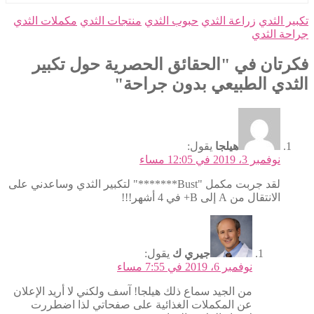
تكبير الثدي
زراعة الثدي
حبوب الثدي
منتجات الثدي
مكملات الثدي
جراحة الثدي
فكرتان في "الحقائق الحصرية حول تكبير
الثدي الطبيعي بدون جراحة"
هيلجا
يقول:
نوفمبر 3، 2019 في 12:05 مساء
لقد جربت مكمل "Bust*******" لتكبير الثدي وساعدني على
الانتقال من A إلى B+ في 4 أشهر!!!
جيري ك
يقول:
نوفمبر 6، 2019 في 7:55 مساء
من الجيد سماع ذلك هيلجا! آسف ولكني لا أريد الإعلان
عن المكملات الغذائية على صفحاتي لذا اضطررت