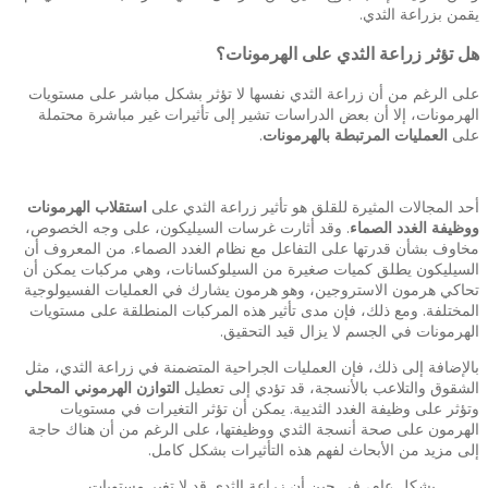
يقمن بزراعة الثدي.
هل تؤثر زراعة الثدي على الهرمونات؟
على الرغم من أن زراعة الثدي نفسها لا تؤثر بشكل مباشر على مستويات
الهرمونات، إلا أن بعض الدراسات تشير إلى تأثيرات غير مباشرة محتملة
على
العمليات المرتبطة بالهرمونات
.
أحد المجالات المثيرة للقلق هو تأثير زراعة الثدي على
استقلاب الهرمونات
ووظيفة الغدد الصماء
. وقد أثارت غرسات السيليكون، على وجه الخصوص،
مخاوف بشأن قدرتها على التفاعل مع نظام الغدد الصماء. من المعروف أن
السيليكون يطلق كميات صغيرة من السيلوكسانات، وهي مركبات يمكن أن
تحاكي هرمون الاستروجين، وهو هرمون يشارك في العمليات الفسيولوجية
المختلفة. ومع ذلك، فإن مدى تأثير هذه المركبات المنطلقة على مستويات
الهرمونات في الجسم لا يزال قيد التحقيق.
بالإضافة إلى ذلك، فإن العمليات الجراحية المتضمنة في زراعة الثدي، مثل
الشقوق والتلاعب بالأنسجة، قد تؤدي إلى تعطيل
التوازن الهرموني المحلي
وتؤثر على وظيفة الغدد الثديية. يمكن أن تؤثر التغيرات في مستويات
الهرمون على صحة أنسجة الثدي ووظيفتها، على الرغم من أن هناك حاجة
إلى مزيد من الأبحاث لفهم هذه التأثيرات بشكل كامل.
بشكل عام، في حين أن زراعة الثدي قد لا تغير مستويات