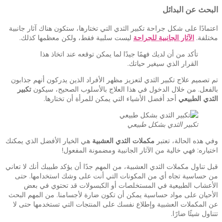
البحث عن البدائل
اعتمادًا على شكل جراحة تكبير الثدي التي تختارها، ستكون هناك آثار جانبية
مختلفة.
الآثار الجانبية للجراحة
ليست سلبية فقط، ولكن معظمها كذلك.
تأكد من أن لديك فهمًا جيدًا لما يمكن توقعه عند اتخاذ هذا
القرار الذي سيغير حياتك.
تم تصميم علاج تكبير الثدي لتعزيز مظهر الأفراد الذين يدركون أنهم جذابون
بالفعل. من خلال الدخول في هذا العلاج بالأسلوب الصحيح، سيكون
تكبير
الثدي الطبيعي
أحد أفضل الأشياء التي يمكن للمرأة أن تختارها.
تكبير الثدي بشكل طبيعي
وفي هذه الحالة، تعتبر
مكملات الثدي العشبية
هي الخيار الأفضل الذي يمكنك
اختياره: فهي خالية من الآثار الجانبية ومضمونة المفعول!
قبل تناول مكملات الثدي العشبية، من المهم جدًا أن يؤكد طبيبك أنك لا تعاني
من حساسية تجاه أي من المكونات التي أنت على وشك استخدامها. حتى
الأعشاب الطبيعية في المستخلصات أو الكبسولات قد تحتوي في بعض
الأحيان على مواد حساسية يمكن أن تكون ضارة لأجسامنا. من المهم البحث
عن المكملات العشبية وإطلاع نفسك على المنتجات التي تستخدمها حتى لا
تتناول شيئًا ضارًا.