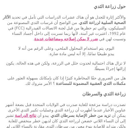
حول زراعة الثدي
والأكثر إثارة للجدل هو أن هناك عشرات الدراسات التي تأمل في تحديد
الآثار
الصحية السلبية لزراعة الثدي
. من الواضح أن غرسات الثدي المصنوعة من
السيليكون، والتي تم حظرها من قبل لجنة الاتصالات الفيدرالية (FCC) في
عام 1992، اعتبرت غير آمنة، لأنها ربما تسربت إلى داخل أجساد النساء
وتسببت لهن في
ضرر لا يمكن إصلاحه ومضاعفات عديدة
.
اليوم، يتم استخدام المحلول الملحي، وعلى الرغم من أنه لا
يبدو طبيعيًا تمامًا، إلا أنه ليس مادة ضارة.
لا تزال هناك احتمالية لحدوث خلل في الزرعة، ولكن في هذه الحالة، يكون
إزالتها إجراءً بسيطًا.
هل من الضروري حقًا المخاطرة كثيرًا إذا كان بإمكانك بسهولة العثور على
مكملات الثدي العشبية المضمونة للمساعدة
؟ الأمر متروك لك.
زراعة الثدي والسرطان
تصدرت دراسة مزعجة للغاية صدرت في الولايات المتحدة قبل بضعة أشهر
عناوين الأخبار عندما أظهرت أن زراعة الثدي وعمليات تكبير الثدي الأخرى
يمكن أن
تزيد من خطر الإصابة بسرطان الثدي
. يبدو أن
نتائج الدراسة
تشير
إلى أن النساء اللاتي خضعن لزراعة الثدي كان لديهن خطر منخفض للغاية
ولكن متزايد للإصابة بنوع معين من سرطان الثدي مقارنة بالنساء اللاتي لم