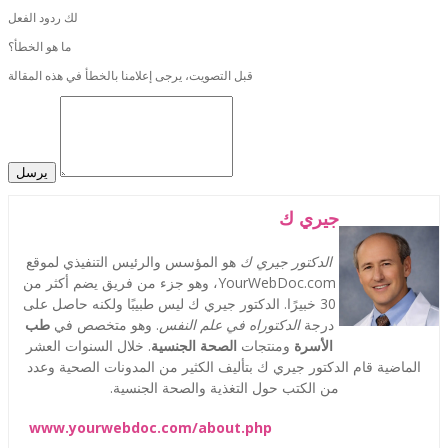
لك ردود الفعل
ما هو الخطأ؟
قبل التصويت، يرجى إعلامنا بالخطأ في هذه المقالة
يرسل
جيري ك
الدكتور جيري ك
هو المؤسس والرئيس التنفيذي لموقع
YourWebDoc.com، وهو جزء من فريق يضم أكثر من
30 خبيرًا. الدكتور جيري ك ليس طبيبًا ولكنه حاصل على
درجة
الدكتوراه في علم النفس
. وهو متخصص في
طب
الأسرة
ومنتجات
الصحة الجنسية
. خلال السنوات العشر
الماضية قام الدكتور جيري ك بتأليف الكثير من المدونات الصحية وعدد
من الكتب حول التغذية والصحة الجنسية.
www.yourwebdoc.com/about.php