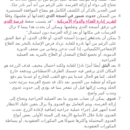
تحتاج إلى دواء أو إزالة الغرسة. على الرغم من أنه أمر نادر جدًا،
فمن الجدير بالذكر أن الكشف الكامل هو مفتاح الموافقة المستنيرة.
من الممكن
حدوث ضمور في أنسجة الثدي
(فقدانها أو تقلصها). وفقًا
لتقرير إدارة الغذاء والدواء الأمريكية
، "قد يتسبب ضغط
غرسة الثدي
في ترقق أنسجة الثدي وتقلصها. ويمكن أن يحدث هذا بينما لا تزال
الغرسات في مكانها أو بعد إزالة الغرسة دون استبدال".
يمكن أن يحدث
نخر
(موت) أنسجة الثدي، أو غلاف الثدي، أو خط الشق.
على الرغم من أنها نادرة للغاية. تزداد فرص الإصابة بالنخر بعد العلاج
الإشعاعي/الكيميائي، إذا كنت تدخن وتعاني من ضعف الدورة
الدموية، أو تخضع للعلاج المعتدل أو العلاج بالتبريد بعد العملية
الجراحية.
يعد
البثق
أيضًا أمرًا نادرًا للغاية ولكنه احتمال مخيف. قذف الزرعة هو
المكان الذي يرفض فيه جسمك الطرف الاصطناعي ويدفعه خارج
الجلد، كما هو الحال عندما يتم دفع الثقب للخارج أو عندما يتم دفع
شوكة أو شظية من الجسم. بعد ذلك قد تصبح الغرسة مرئية تحت
الجلد ويجب إزالتها قبل أن تنفجر مما قد يؤدي إلى حدوث عدوى
وتندب كبير واضح.
عدوى
. يمكن أن تصاب بعدوى ما بعد العملية الجراحية وتحتاج إلى
إزالة الغرسة، ويتم التعامل مع العدوى ولا يزال يتعين عليك الانتظار
لعدة أشهر قبل إجراء عملية جراحية إضافية لإعادة الزرع. تحدث
العدوى عادةً خلال الأسابيع الأربعة إلى الستة الأولى. بعض أنواع
العدوى المحتملة وأكثرها شيوعًا هي المكورات العنقودية، أو ببساطة
المكورات العنقودية.