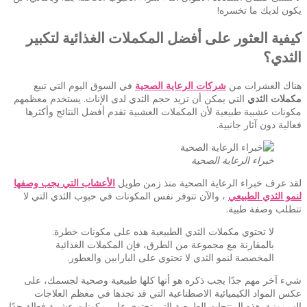
يكون لديك ما تخسره!
كيفية العثور على أفضل المكملات الغذائية لتكبير
الثدي؟
هناك العشرات من
شركات الرعاية الصحية
في السوق اليوم التي تبيع
مكملات الثدي
التي يمكن أن تزيد حجم الثدي لدى الإناث. يستخدم معظمهم
مكونات عشبية طبيعية لأن المكملات العشبية تقدم أفضل النتائج وأكثرها
فعالية دون آثار جانبية.
خبراء الرعاية الصحية
لقد عرف خبراء الرعاية الصحية منذ زمن طويل
الأعشاب التي يجب وصفها
لنمو الثدي الطبيعي
، والآن تتوفر نفس المكونات في حبوب الثدي التي لا
تتطلب وصفة طبية.
لا تحتوي مكملات الثدي الطبيعية هذه على مكونات خطرة.
بالمقارنة مع مجموعة من الطرق، فإن المكملات الغذائية
المخصصة لنمو الثدي لا تحتوي على البارابين والعطور.
شيء آخر مهم جدًا يجب ذكره هو أنها كلها طبيعية وصحية لجسمك، على
عكس المواد الكيميائية الاصطناعية التي قد تجدها في معظم العلاجات
الهرمونية. هذه المنتجات الطبيعية التي تحتوي على مكونات عشبية فعالة جدًا