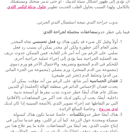
أن تؤدي إلى ظهور أشكال سيئة لثدييك - أو حتى تدمر صحتك ومستقبلك
بالكامل. ولهذا السبب يحاول الطب الحديث تطوير
حلول بديلة لتكبير الثدي
.
ندوب جراحة الثدي نتيجة استئصال الثدي الجزئي.
فيما يلي خطر حدوث
مضاعفات محتملة لجراحة الثدي
:
أولاً وقبل كل شيء قد يكون هناك
رد فعل تحسسي
تجاه المخدر.
يعتبر العام أكثر خطورة ولكن أي مخدر يمكن أن يسبب رد فعل
سلبي. على الرغم من أنه أمر نادر للغاية، فمن الممكن حدوث نزيف
بعد العملية الجراحية مما يؤدي إلى إجراء عملية جراحية أخرى
للتحكم في الدم المتجمع وتصريفه. والاحتمال الآخر هو ورم دموي
(مجموعة من الدم المتخثر)، ورم مصلي (مجموعة من الجزء المائي
من الدم) وتجلط الدم (تخثر غير طبيعي).
فقدان الحساسية
أمر شائع، على الرغم من أنه مؤقت. يمكن أن
يحدث فقدان الإحساس الدائم في منطقة الهالة (الحلمة) أو الثديين
بشكل عام. هناك أيضًا خطر حدوث تندب مفرط أو أنسجة ندبية
داخلية. أيضًا، يجب أن يكون لديك عدد أكبر من المشاهدات (الأفلام)
التي تم التقاطها عند إجراء تصوير الثدي بالأشعة السينية إذا كان لديك
ثدي مزروع
- وخاصةً المبالغ الزائدة.
هناك أيضًا خطر حدوث
تكلسات
، خاصةً عندما تكون هناك كبسولة
سميكة ومحددة حول الزرعة. كما أن ثر اللبن، وهو عندما تبدأين في
إنتاج حليب الثدي، يعد أيضًا من المضاعفات. عادة ما يتم علاج هذا من
تلقاء نفسه وقد يتوقف تلقائيًا على الرغم من أن بعض الحالات قد