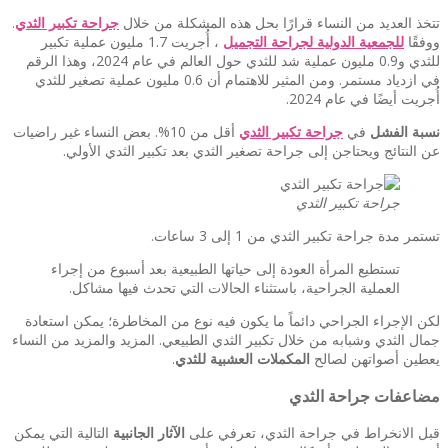
تتخذ العديد من النساء قرارًا بحل هذه المشكلة من خلال
جراحة تكبير الثدي
.
ووفقًا
للجمعية الدولية لجراحة التجميل
، أُجريت 1.7 مليون عملية تكبير
للثدي و0.9 مليون عملية شد للثدي حول العالم في عام 2024، وهذا الرقم
في ازدياد مستمر. ومن المثير للاهتمام أن 0.6 مليون عملية تصغير للثدي
أُجريت أيضًا في عام 2024.
نسبة الفشل
في
جراحة تكبير الثدي
أقل من 10%. بعض النساء غير راضيات
عن النتائج ويحتاجن إلى جراحة تصغير الثدي بعد تكبير الثدي الأولي.
جراحة تكبير الثدي
تستمر مدة جراحة تكبير الثدي من 1 إلى 3 ساعات.
تستطيع المرأة العودة إلى حياتها الطبيعية بعد أسبوع من إجراء
العملية الجراحية، باستثناء الحالات التي تحدث فيها مشاكل.
لكن الإجراء الجراحي دائماً ما يكون فيه نوع من المخاطرة؛ يمكن استعادة
جمال الثدي وشبابه من خلال تكبير الثدي الطبيعي. المزيد والمزيد من النساء
يعطين أصواتهن لصالح
المكملات العشبية للثدي
.
مضاعفات جراحة الثدي
قبل الانخراط في جراحة الثدي، تعرفي على
الآثار الجانبية
التالية التي يمكن