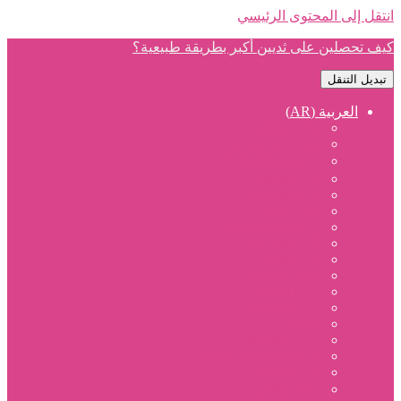
انتقل إلى المحتوى الرئيسي
كيف تحصلين على ثديين أكبر بطريقة طبيعية؟
تبديل التنقل
العربية (AR)
English (EN)
Български (BG)
中文(简体) (ZH)
Hrvatski (HR)
Čeština (CS)
Dansk (DA)
Nederlands (NL)
Eesti keel (ET)
Suomi (FI)
Français (FR)
Deutsch (DE)
Ελληνικά (EL)
עברית (HE)
Magyar (HU)
Bahasa Indonesia (ID)
Italiano (IT)
日本語 (JA)