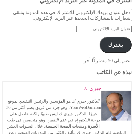
اشترك في المدونة عبر البريد الإلكتروني
أدخل عنوان بريدك الإلكتروني للاشتراك في هذه المدونة وتلقي
إشعارات بالمشاركات الجديدة عبر البريد الإلكتروني.
عنوان
البريد
الإلكتروني
يشترك
انضم إلى 50 مشتركًا آخر
نبذة عن الكاتب
جيري ك
الدكتور جيري ك
هو المؤسس والرئيس التنفيذي لموقع
YourWebDoc.com، وهو جزء من فريق يضم أكثر من 30
خبيرًا. الدكتور جيري ك ليس طبيبًا ولكنه حاصل على
درجة
الدكتوراه في علم النفس
. وهو متخصص في
طب
الأسرة
ومنتجات
الصحة الجنسية
. خلال السنوات العشر
الماضية قام الدكتور جيري ك بتأليف الكثير من المدونات الصحية وعدد