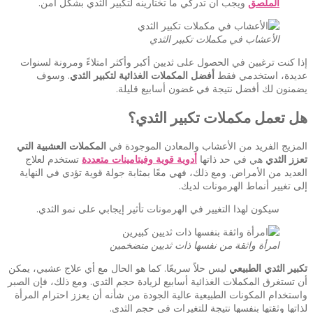
الملصق
ويجب أن تدركي ما تختارينه لتكبير الثدي بشكل آمن.
الأعشاب في مكملات تكبير الثدي
إذا كنت ترغبين في الحصول على ثديين أكبر وأكثر امتلاءً ومرونة لسنوات
عديدة، استخدمي فقط
أفضل المكملات الغذائية لتكبير الثدي
. وسوف
يضمنون لك أفضل نتيجة في غضون أسابيع قليلة.
هل تعمل مكملات تكبير الثدي؟
المزيج الفريد من الأعشاب والمعادن الموجودة في
المكملات العشبية التي
تعزز الثدي
هي في حد ذاتها
أدوية قوية وفيتامينات متعددة
تستخدم لعلاج
العديد من الأمراض. ومع ذلك، فهي معًا بمثابة جولة قوية تؤدي في النهاية
إلى تغيير أنماط الهرمونات لديك.
سيكون لهذا التغيير في الهرمونات تأثير إيجابي على نمو الثدي.
امرأة واثقة من نفسها ذات ثديين متضخمين
تكبير الثدي الطبيعي
ليس حلاً سريعًا. كما هو الحال مع أي علاج عشبي، يمكن
أن تستغرق المكملات الغذائية أسابيع لزيادة حجم الثدي. ومع ذلك، فإن الصبر
واستخدام المكونات الطبيعية عالية الجودة من شأنه أن يعزز احترام المرأة
لذاتها وثقتها بنفسها نتيجة للتغيرات في حجم الثدي.