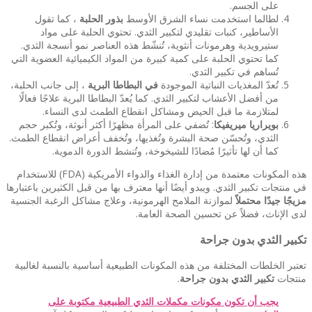
على الجسم.
لطالما استخدمت نساء الشرق الأوسط
بذور الحلبة
، كما تقول
الأساطير، كنبات تقليدي لتكبير الثدي. تحتوي الحلبة على مواد
ستيرويدية وهرمونات أنثوية، تُنشّط هذه العناصر نمو أنسجة الثدي.
كما تحتوي الحلبة على كمية كبيرة من المواد الكيميائية العضوية التي
تُساهم في تكبير الثدي.
تُعدّ المغذيات النباتية الموجودة
في البطاطا البرية
، إلى جانب الحلبة،
من أفضل الأعشاب لتكبير الثدي. كما يُعدّ البطاطا البرية علاجًا فعالًا
لمتلازمة ما قبل الحيض ومشاكل انقطاع الطمث لدى النساء.
بويراريا ميريفيكا
: تُضفي على المرأة مظهرًا أكثر أنوثة، وتُكبر حجم
الثدي، وتُحسّن صحة البشرة وتُغذيها، وتُخفف أعراض انقطاع الطمث.
كما أن لها تأثيرًا مُضادًا للشيخوخة، وتُنشط الدورة الدموية.
هذه المكونات معتمدة من إدارة الغذاء والدواء الأمريكية (FDA) للاستخدام
في منتجات تكبير الثدي. ويبدو أيضًا أنها معترف بها من قبل الكثيرين باعتبارها
مزيجًا جيدًا محتملاً
لموازنة الملامح الهرمونية، وعلاج مشاكل الرغبة الجنسية
لدى الإناث، فضلاً عن تحسين الصحة العامة.
تكبير الثدي بدون جراحة
تعتبر الخلطات المختلفة من هذه المكونات الطبيعية أساسية بالنسبة لغالبية
منتجات
تكبير الثدي بدون جراحة
.
يجب أن تكون مكونات مكملات الثدي الطبيعية مكتوبة على