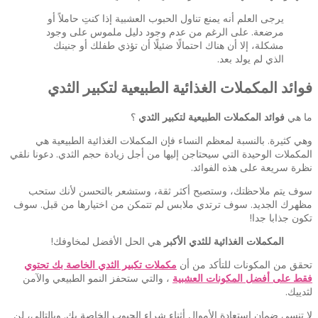
يرجى العلم أنه يمنع تناول الحبوب العشبية إذا كنتِ حاملاً أو
مرضعة. على الرغم من عدم وجود دليل ملموس على وجود
مشكلة، إلا أن هناك احتمالًا ضئيلًا أن تؤذي طفلك أو جنينك
الذي لم يولد بعد.
فوائد المكملات الغذائية الطبيعية لتكبير الثدي
ما هي
فوائد المكملات الطبيعية لتكبير الثدي
؟
وهي كثيرة. بالنسبة لمعظم النساء فإن المكملات الغذائية الطبيعية هي
المكملات الوحيدة التي سيحتاجن إليها من أجل زيادة حجم الثدي. دعونا نلقي
نظرة سريعة على هذه الفوائد.
سوف يتم ملاحظتك، وستصبح أكثر ثقة، وستشعر بالتحسن لأنك ستحب
مظهرك الجديد. سوف ترتدي ملابس لم تتمكن من اختيارها من قبل. سوف
تكون جذابا جدا!
المكملات الغذائية للثدي الأكبر
هي الحل الأفضل لمخاوفك!
تحقق من المكونات للتأكد من أن
مكملات تكبير الثدي الخاصة بك تحتوي
فقط على أفضل المكونات العشبية
، والتي ستحفز النمو الطبيعي والآمن
لثدييك.
لا تنسى ضمان استعادة الأموال أثناء شراء الحبوب الخاصة بك. وبالتالي، لن