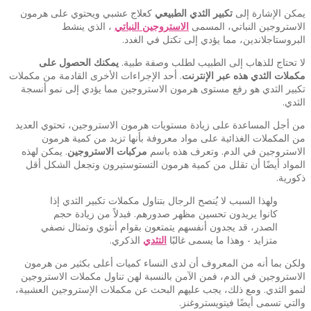
يمكن الإشارة إلى
تكبير الثدي الطبيعي
كعلاج عشبي ويحتوي على هرمون
الاستروجين النباتي، المسمى
الاستروجين النباتي
، الذي ينشط
البروستاجلاندين، مما يؤدي إلى تكتل في الغدد.
لا تحتاج للذهاب إلى الطبيب لطلب وصفة طبية.
يمكنك الحصول على
مكملات الثدي هذه عبر الإنترنت
. أحد الإجراءات الأخرى القادمة من مكملات
تكبير الثدي هو رفع مستوى هرمون الاستروجين مما يؤدي إلى نمو أنسجة
الثدي.
من أجل المساعدة على زيادة مستويات هرمون الاستروجين، تحتوي العديد
من المكملات الغذائية على مواد معروفة بأنها تزيد من كمية هرمون
الاستروجين في الدم. وتعرف هذه باسم
مركبات الاستروجين
. يمكن لهذه
المواد أيضًا أن تقلل من كمية هرمون التستوستيرون وتجعل الشكل أقل
ذكورية.
ولهذا السبب لا يُنصح الرجال بتناول مكملات تكبير الثدي إذا
كانوا يريدون تحسين مظهر صدورهم. فبدلاً من زيادة حجم
الصدر، قد يجدون أنفسهم يتمتعون بقوام أنثوي وتمثال نصفي
متزايد - وهذا ما يسمى غالبًا
التثدي
الذكري.
ولكن بما أنه من المعروف أن لدى النساء كميات أعلى بكثير من هرمون
الاستروجين في الدم، فمن الآمن بالنسبة لهن تناول مكملات الاستروجين
لنمو الثدي. ومع ذلك، يجب عليهم البحث عن مكملات الإستروجين العشبية،
والتي تسمى أيضًا فيتويستروغنز.