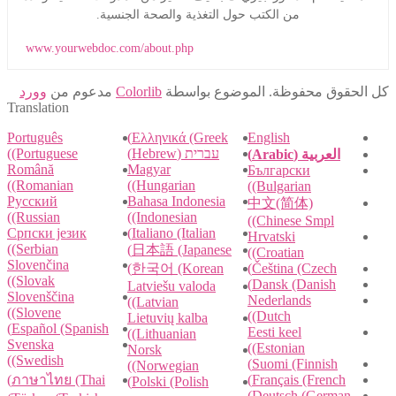
من الكتب حول التغذية والصحة الجنسية.
www.yourwebdoc.com/about.php
كل الحقوق محفوظة. الموضوع بواسطة
Colorlib
مدعوم من
وورد
Translation
Português
Ελληνικά (Greek)
English
עברית (Hebrew)
(Portuguese)
العربية (Arabic)
Română
Magyar
Български
(Romanian)
(Hungarian)
(Bulgarian)
Русский
Bahasa Indonesia
中文(简体)
(Russian)
(Indonesian)
(Chinese Smpl)
Cрпски језик
Italiano (Italian)
Hrvatski
(Serbian)
日本語 (Japanese)
(Croatian)
Slovenčina
한국어 (Korean)
Čeština (Czech)
(Slovak)
Dansk (Danish)
Latviešu valoda
Slovenščina
Nederlands
(Latvian)
(Slovene)
(Dutch)
Lietuvių kalba
Español (Spanish)
Eesti keel
(Lithuanian)
Svenska
(Estonian)
Norsk
(Swedish)
Suomi (Finnish)
(Norwegian)
ภาษาไทย (Thai)
Français (French)
Polski (Polish)
Deutsch (German)