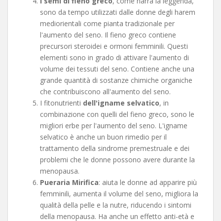
I semi di fieno greco
, come narra la leggenda,
sono da tempo utilizzati dalle donne degli harem
mediorientali come pianta tradizionale per
l'aumento del seno. Il fieno greco contiene
precursori steroidei e ormoni femminili. Questi
elementi sono in grado di attivare l'aumento di
volume dei tessuti del seno. Contiene anche una
grande quantità di sostanze chimiche organiche
che contribuiscono all'aumento del seno.
I fitonutrienti
dell'igname selvatico
, in
combinazione con quelli del fieno greco, sono le
migliori erbe per l'aumento del seno. L'igname
selvatico è anche un buon rimedio per il
trattamento della sindrome premestruale e dei
problemi che le donne possono avere durante la
menopausa.
Pueraria Mirifica
: aiuta le donne ad apparire più
femminili, aumenta il volume del seno, migliora la
qualità della pelle e la nutre, riducendo i sintomi
della menopausa. Ha anche un effetto anti-età e