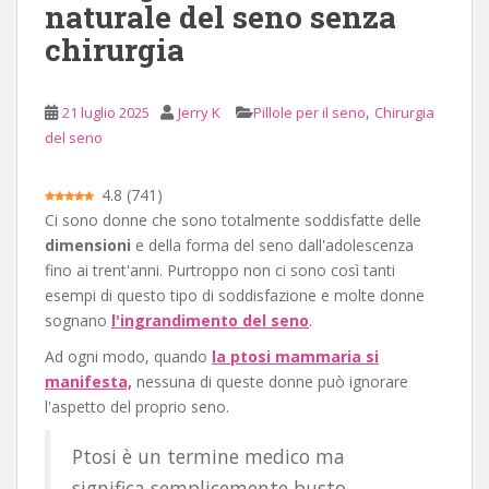
naturale del seno senza
c
chirurgia
i
p
a
,
21 luglio 2025
Jerry K
Pillole per il seno
Chirurgia
l
del seno
e
4.8
(
741
)
Ci sono donne che sono totalmente soddisfatte delle
dimensioni
e della forma del seno dall'adolescenza
fino ai trent'anni. Purtroppo non ci sono così tanti
esempi di questo tipo di soddisfazione e molte donne
sognano
l'ingrandimento del seno
.
Ad ogni modo, quando
la ptosi mammaria si
manifesta,
nessuna di queste donne può ignorare
l'aspetto del proprio seno.
Ptosi è un termine medico ma
significa semplicemente busto