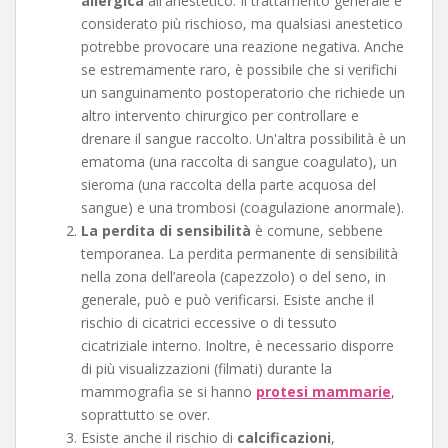
allergica
all'anestetico. Il trattamento generale è
considerato più rischioso, ma qualsiasi anestetico
potrebbe provocare una reazione negativa. Anche
se estremamente raro, è possibile che si verifichi
un sanguinamento postoperatorio che richiede un
altro intervento chirurgico per controllare e
drenare il sangue raccolto. Un'altra possibilità è un
ematoma (una raccolta di sangue coagulato), un
sieroma (una raccolta della parte acquosa del
sangue) e una trombosi (coagulazione anormale).
La perdita di sensibilità
è comune, sebbene
temporanea. La perdita permanente di sensibilità
nella zona dell’areola (capezzolo) o del seno, in
generale, può e può verificarsi. Esiste anche il
rischio di cicatrici eccessive o di tessuto
cicatriziale interno. Inoltre, è necessario disporre
di più visualizzazioni (filmati) durante la
mammografia se si hanno
protesi mammarie
,
soprattutto se over.
Esiste anche il rischio di
calcificazioni
,