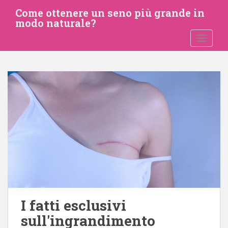
P
Come ottenere un seno più grande in
a
modo naturale?
s
ATTIVA
s
a
a
l
c
o
n
t
e
n
u
t
o
p
I fatti esclusivi
r
sull'ingrandimento
i
n