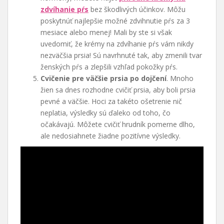
zdvíhanie pŕs
bez škodlivých účinkov. Môžu
poskytnúť najlepšie možné zdvihnutie pŕs za 3
mesiace alebo menej! Mali by ste si však
uvedomiť, že krémy na zdvíhanie pŕs vám nikdy
nezväčšia prsia! Sú navrhnuté tak, aby zmenili tvar
ženských pŕs a zlepšili vzhľad pokožky pŕs.
Cvičenie pre väčšie prsia po dojčení
. Mnoho
žien sa dnes rozhodne cvičiť prsia, aby boli prsia
pevné a väčšie. Hoci za takéto ošetrenie nič
neplatia, výsledky sú ďaleko od toho, čo
očakávajú. Môžete cvičiť hrudník pomerne dlho,
ale nedosiahnete žiadne pozitívne výsledky.