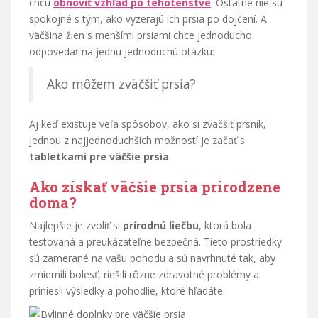
chcú
obnoviť vzhľad po tehotenstve
. Ostatné nie sú
spokojné s tým, ako vyzerajú ich prsia po dojčení. A
väčšina žien s menšími prsiami chce jednoducho
odpovedať na jednu jednoduchú otázku:
Ako môžem zväčšiť prsia?
Aj keď existuje veľa spôsobov, ako si zväčšiť prsník,
jednou z najjednoduchších možností je začať s
tabletkami pre väčšie prsia
.
Ako získať väčšie prsia prirodzene
doma?
Najlepšie je zvoliť si
prírodnú liečbu
, ktorá bola
testovaná a preukázateľne bezpečná. Tieto prostriedky
sú zamerané na vašu pohodu a sú navrhnuté tak, aby
zmiernili bolesť, riešili rôzne zdravotné problémy a
priniesli výsledky a pohodlie, ktoré hľadáte.