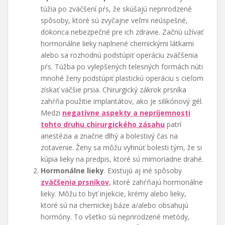
túžia po zväčšení pŕs, že skúšajú neprirodzené
spôsoby, ktoré sú zvyčajne veľmi neúspešné,
dokonca nebezpečné pre ich zdravie. Začnú užívať
hormonálne lieky naplnené chemickými látkami
alebo sa rozhodnú podstúpiť operáciu zväčšenia
pŕs. Túžba po vylepšených telesných formách núti
mnohé ženy podstúpiť plastickú operáciu s cieľom
získať väčšie prsia. Chirurgický zákrok prsníka
zahŕňa použitie implantátov, ako je silikónový gél.
Medzi
negatívne aspekty a nepríjemnosti
tohto druhu chirurgického zásahu
patrí
anestézia a značne dlhý a bolestivý čas na
zotavenie. Ženy sa môžu vyhnúť bolesti tým, že si
kúpia lieky na predpis, ktoré sú mimoriadne drahé.
Hormonálne lieky
. Existujú aj iné spôsoby
zväčšenia prsníkov
, ktoré zahŕňajú hormonálne
lieky. Môžu to byť injekcie, krémy alebo lieky,
ktoré sú na chemickej báze a/alebo obsahujú
hormóny. To všetko sú neprirodzené metódy,