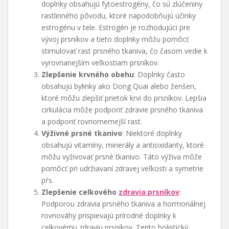
doplnky obsahujú fytoestrogény, čo sú zlúčeniny
rastlinného pôvodu, ktoré napodobňujú účinky
estrogénu v tele. Estrogén je rozhodujúci pre
vývoj prsníkov a tieto doplnky môžu pomôcť
stimulovať rast prsného tkaniva, čo časom vedie k
vyrovnanejším veľkostiam prsníkov.
Zlepšenie krvného obehu
: Doplnky často
obsahujú bylinky ako Dong Quai alebo ženšen,
ktoré môžu zlepšiť prietok krvi do prsníkov. Lepšia
cirkulácia môže podporiť zdravie prsného tkaniva
a podporiť rovnomernejší rast.
Výživné prsné tkanivo
: Niektoré doplnky
obsahujú vitamíny, minerály a antioxidanty, ktoré
môžu vyživovať prsné tkanivo. Táto výživa môže
pomôcť pri udržiavaní zdravej veľkosti a symetrie
pŕs.
Zlepšenie celkového
zdravia prsníkov
:
Podporou zdravia prsného tkaniva a hormonálnej
rovnováhy prispievajú prírodné doplnky k
celkovému zdraviu prsníkov. Tento holistický