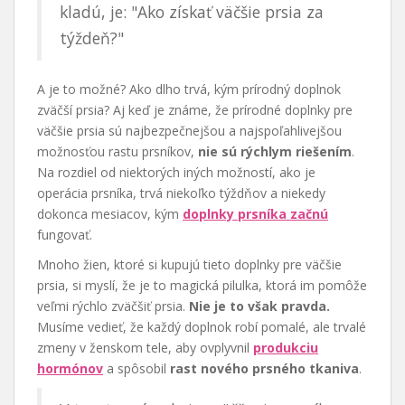
kladú, je: "Ako získať väčšie prsia za
týždeň?"
A je to možné? Ako dlho trvá, kým prírodný doplnok
zväčší prsia? Aj keď je známe, že prírodné doplnky pre
väčšie prsia sú najbezpečnejšou a najspoľahlivejšou
možnosťou rastu prsníkov,
nie sú rýchlym riešením
.
Na rozdiel od niektorých iných možností, ako je
operácia prsníka, trvá niekoľko týždňov a niekedy
dokonca mesiacov, kým
doplnky prsníka začnú
fungovať.
Mnoho žien, ktoré si kupujú tieto doplnky pre väčšie
prsia, si myslí, že je to magická pilulka, ktorá im pomôže
veľmi rýchlo zväčšiť prsia.
Nie je to však pravda.
Musíme vedieť, že každý doplnok robí pomalé, ale trvalé
zmeny v ženskom tele, aby ovplyvnil
produkciu
hormónov
a spôsobil
rast nového prsného tkaniva
.