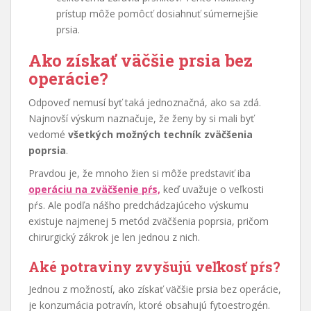
prístup môže pomôcť dosiahnuť súmernejšie
prsia.
Ako získať väčšie prsia bez
operácie?
Odpoveď nemusí byť taká jednoznačná, ako sa zdá.
Najnovší výskum naznačuje, že ženy by si mali byť
vedomé
všetkých možných techník zväčšenia
poprsia
.
Pravdou je, že mnoho žien si môže predstaviť iba
operáciu na zväčšenie pŕs,
keď uvažuje o veľkosti
pŕs. Ale podľa nášho predchádzajúceho výskumu
existuje najmenej 5 metód zväčšenia poprsia, pričom
chirurgický zákrok je len jednou z nich.
Aké potraviny zvyšujú veľkosť pŕs?
Jednou z možností, ako získať väčšie prsia bez operácie,
je konzumácia potravín, ktoré obsahujú fytoestrogén.