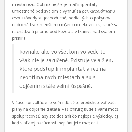
miesta rezu. Optimálnejšie je mať implantáty
umiestnené pod svalom a vyhnúť sa
peri-areolárnemu
rezu
. Dôvody sú jednoduché, podľa týchto pokynov
nedochádza k menšiemu rušeniu mliekovodov, ktoré sa
nachádzajú priamo pod kožou a v tkanive nad svalom
prsníka.
Rovnako ako vo všetkom vo vede to
však nie je zaručené. Existuje veľa žien,
ktoré podstúpili implantát a rez na
neoptimálnych miestach a sú s
dojčením stále veľmi úspešné.
V čase konzultácie je veľmi dôležité prediskutovať vaše
plány na dojčenie dieťaťa. Váš chirurg bude s vami môcť
spolupracovať, aby ste dosiahli čo najlepšie výsledky, aj
keď v blízkej budúcnosti neplánujete mať deti.