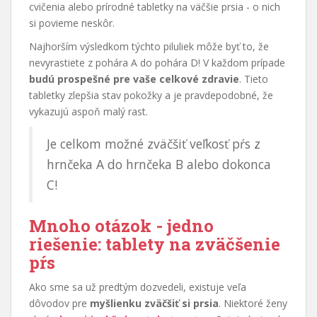
cvičenia alebo prírodné tabletky na väčšie prsia - o nich
si povieme neskôr.
Najhorším výsledkom týchto piluliek môže byť to, že
nevyrastiete z pohára A do pohára D! V každom prípade
budú prospešné pre vaše celkové zdravie
. Tieto
tabletky zlepšia stav pokožky a je pravdepodobné, že
vykazujú aspoň malý rast.
Je celkom možné zväčšiť veľkosť pŕs z
hrnčeka A do hrnčeka B alebo dokonca
C!
Mnoho otázok - jedno
riešenie: tablety na zväčšenie
pŕs
Ako sme sa už predtým dozvedeli, existuje veľa
dôvodov pre
myšlienku zväčšiť si prsia
. Niektoré ženy