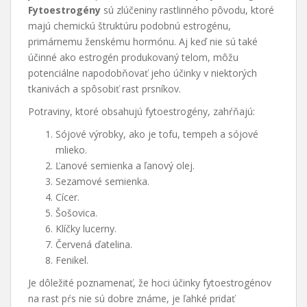
Fytoestrogény
sú zlúčeniny rastlinného pôvodu, ktoré
majú chemickú štruktúru podobnú estrogénu,
primárnemu ženskému hormónu. Aj keď nie sú také
účinné ako estrogén produkovaný telom, môžu
potenciálne napodobňovať jeho účinky v niektorých
tkanivách a spôsobiť rast prsníkov.
Potraviny, ktoré obsahujú fytoestrogény, zahŕňajú:
Sójové výrobky, ako je tofu, tempeh a sójové
mlieko.
Ľanové semienka a ľanový olej.
Sezamové semienka.
Cícer.
Šošovica.
Klíčky lucerny.
Červená ďatelina.
Fenikel.
Je dôležité poznamenať, že hoci účinky fytoestrogénov
na rast pŕs nie sú dobre známe, je ľahké pridať