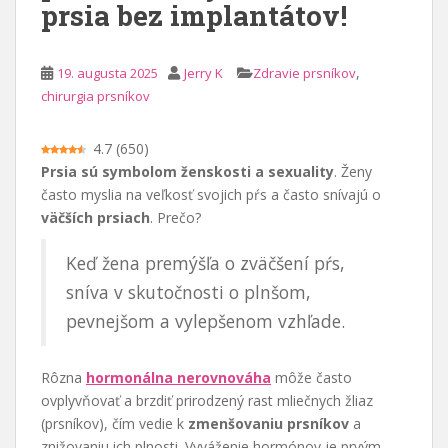
prsia bez implantátov!
a
h
,
19. augusta 2025
Jerry K
Zdravie prsníkov
chirurgia prsníkov
4.7
(
650
)
Prsia sú symbolom ženskosti a sexuality
. Ženy
často myslia na veľkosť svojich pŕs a často snívajú o
väčších prsiach
. Prečo?
Keď žena premýšľa o zväčšení pŕs,
sníva v skutočnosti o plnšom,
pevnejšom a vylepšenom vzhľade.
Rôzna
hormonálna nerovnováha
môže často
ovplyvňovať a brzdiť prirodzený rast mliečnych žliaz
(prsníkov), čím vedie k
zmenšovaniu prsníkov
a
znižovaniu ich plnosti. Vyváženie hormónov je prvým