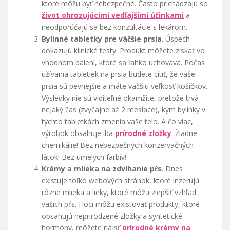
ktoré môžu byť nebezpečné. Často prichádzajú so
život ohrozujúcimi vedľajšími účinkami
a
neodporúčajú sa bez konzultácie s lekárom.
Bylinné tabletky pre väčšie prsia
. Úspech
dokazujú klinické testy. Produkt môžete získať vo
vhodnom balení, ktoré sa ľahko uchováva. Počas
užívania tabletiek na prsia budete cítiť, že vaše
prsia sú pevnejšie a máte väčšiu veľkosť košíčkov.
Výsledky nie sú viditeľné okamžite, pretože trvá
nejaký čas (zvyčajne až 2 mesiace), kým bylinky v
týchto tabletkách zmenia vaše telo. A čo viac,
výrobok obsahuje iba
prírodné zložky
. Žiadne
chemikálie! Bez nebezpečných konzervačných
látok! Bez umelých farbív!
Krémy a mlieka na zdvíhanie pŕs
. Dnes
existuje toľko webových stránok, ktoré inzerujú
rôzne mlieka a lieky, ktoré môžu zlepšiť vzhľad
vašich pŕs. Hoci môžu existovať produkty, ktoré
obsahujú neprirodzené zložky a syntetické
hormóny, môžete nájsť
prírodné krémy na