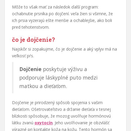
Môže to však mať za následok ďalší program:
ochabnutie prsníka po dojčení. veľa žien si všimne, že
ich prsia vyzerajú ešte menšie a ochablejšie, ako boli
pred tehotenstvom.
čo je dojčenie?
Najskôr si zopakujme, čo je dojčenie a aký vplyv má na
veľkosť pŕs.
Dojčenie
poskytuje výživu a
podporuje láskyplné puto medzi
matkou a dieťaťom.
Dojčenie je prirodzený spôsob spojenia s vašim
dieťaťom. Ošetrovateľstvo a držanie dieťaťa v tesnej
blízkosti spôsobuje, že mozog uvoľňuje hormónovú
látku zvanú
oxytocín
. Jeho uvoľňovanie je obzvlášť
výrazné pri kontakte koža na kožu. Tento hormón sa