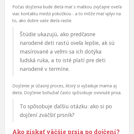
Počas dojčenia bude dieťa mať s matkou zvyčajne oveľa
viac kontaktu medzi pokožkou - a to môže mať vplyv na
to, ako dobre vaše dieťa rastie.
Štúdie ukazujú, ako predčasne
narodené deti rastú oveľa lepšie, ak sú
masírované a veľmi sa ich dotýka
ľudská ruka, a to isté platí pre deti
narodené v termíne.
Dojčenie je úžasný proces, ktorý si vyžaduje mama aj
dieťa. Dojčenie bohužiaľ často spôsobuje ovisnuté prsia.
To spôsobuje ďalšiu otázku: ako si po
dojčení zväčšiť prsník?
Ako získať väčšie prsia po dojčení?