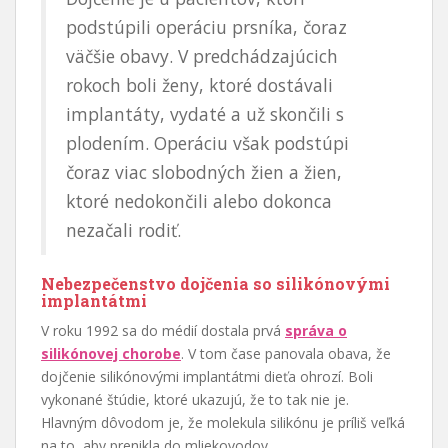
podstúpili operáciu prsníka, čoraz
väčšie obavy. V predchádzajúcich
rokoch boli ženy, ktoré dostávali
implantáty, vydaté a už skončili s
plodením. Operáciu však podstúpi
čoraz viac slobodných žien a žien,
ktoré nedokončili alebo dokonca
nezačali rodiť.
Nebezpečenstvo dojčenia so silikónovými
implantátmi
V roku 1992 sa do médií dostala prvá
správa o
silikónovej chorobe
. V tom čase panovala obava, že
dojčenie silikónovými implantátmi dieťa ohrozí. Boli
vykonané štúdie, ktoré ukazujú, že to tak nie je.
Hlavným dôvodom je, že molekula silikónu je príliš veľká
na to, aby prenikla do mliekovodov.