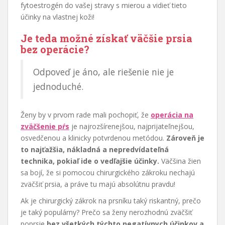
fytoestrogén do vašej stravy s mierou a vidieť tieto
účinky na vlastnej koži!
Je teda možné získať väčšie prsia
bez operácie?
Odpoveď je áno, ale riešenie nie je
jednoduché.
Ženy by v prvom rade mali pochopiť, že
operácia na
zväčšenie pŕs
je najrozšírenejšou, najprijateľnejšou,
osvedčenou a klinicky potvrdenou metódou.
Zároveň je
to najťažšia, nákladná a nepredvídateľná
technika, pokiaľ ide o vedľajšie účinky.
Väčšina žien
sa bojí, že si pomocou chirurgického zákroku nechajú
zväčšiť prsia, a práve tu majú absolútnu pravdu!
Ak je chirurgický zákrok na prsníku taký riskantný, prečo
je taký populárny? Prečo sa ženy nerozhodnú zväčšiť
poprsie
bez všetkých týchto negatívnych účinkov a