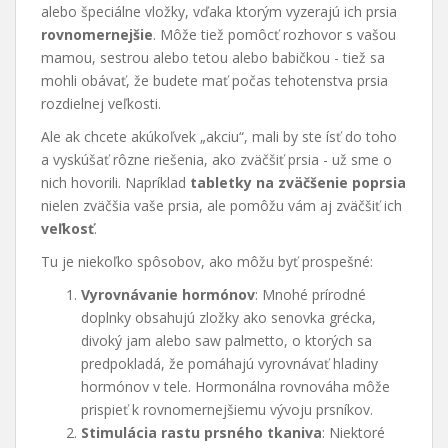
alebo špeciálne vložky, vďaka ktorým vyzerajú ich prsia
rovnomernejšie
. Môže tiež pomôcť rozhovor s vašou
mamou, sestrou alebo tetou alebo babičkou - tiež sa
mohli obávať, že budete mať počas tehotenstva prsia
rozdielnej veľkosti.
Ale ak chcete akúkoľvek „akciu“, mali by ste ísť do toho
a vyskúšať rôzne riešenia, ako zväčšiť prsia - už sme o
nich hovorili. Napríklad
tabletky na zväčšenie poprsia
nielen zväčšia vaše prsia, ale pomôžu vám aj zväčšiť ich
veľkosť
.
Tu je niekoľko spôsobov, ako môžu byť prospešné:
Vyrovnávanie hormónov
: Mnohé prírodné
doplnky obsahujú zložky ako senovka grécka,
divoký jam alebo saw palmetto, o ktorých sa
predpokladá, že pomáhajú vyrovnávať hladiny
hormónov v tele. Hormonálna rovnováha môže
prispieť k rovnomernejšiemu vývoju prsníkov.
Stimulácia rastu prsného tkaniva
: Niektoré