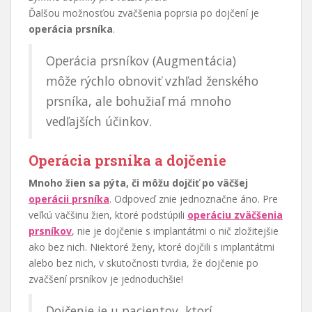
Ďalšou možnosťou zväčšenia poprsia po dojčení je
operácia prsníka
.
Operácia prsníkov (Augmentácia)
môže rýchlo obnoviť vzhľad ženského
prsníka, ale bohužiaľ má mnoho
vedľajších účinkov.
Operácia prsníka a dojčenie
Mnoho žien sa pýta, či môžu dojčiť po väčšej
operácii prsníka
. Odpoveď znie jednoznačne áno. Pre
veľkú väčšinu žien, ktoré podstúpili
operáciu zväčšenia
prsníkov
, nie je dojčenie s implantátmi o nič zložitejšie
ako bez nich. Niektoré ženy, ktoré dojčili s implantátmi
alebo bez nich, v skutočnosti tvrdia, že dojčenie po
zväčšení prsníkov je jednoduchšie!
Dojčenie je u pacientov, ktorí