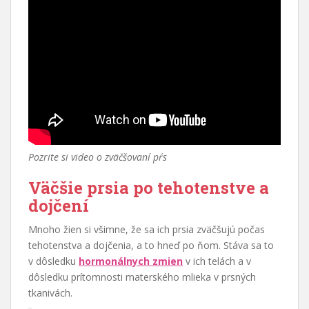
Pozrite si video o zväčšovaní pŕs
Väčšie prsia po tehotenstve a
dojčení
Mnoho žien si všimne, že sa ich prsia zväčšujú počas
tehotenstva a dojčenia, a to hneď po ňom. Stáva sa to
v dôsledku
hormonálnych zmien
v ich telách a v
dôsledku prítomnosti materského mlieka v prsných
tkanivách.