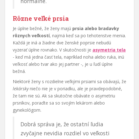
normálne.
Rôzne veľké prsia
Je úplne bežné, že ženy majú
prsia alebo bradavky
rôznych veľkostí
, najmä keď sa po tehotenstve menia.
Každá je iná a žiadne dve ženské poprsie nebudú
vyzerať úplne rovnako. V skutočnosti je
asymetria tela
- keď má jedna časť tela, napríklad noha alebo ruka, inú
veľkosť alebo tvar ako jej partner -, je u ľudí úplne
bežná.
Niektoré ženy s rozdielne veľkými prsiami sa obávajú, že
lekársky
niečo nie je v poriadku, ale je pravdepodobné,
že tam nie sú. Ak sa skutočne obávate o asymetriu
prsníkov, poraďte sa so svojím lekárom alebo
gynekológom.
Dobrá správa je, že ostatní ľudia
zvyčajne nevidia rozdiel vo veľkosti