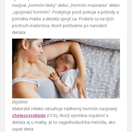
nazýval „hormón lásky“ alebo „hormón maznania“ alebo
„spojovací hormón“. Poskytuje pocit pokoja a pohody a
pomáha matke a dieťaťu spojiť sa. Podieľa sa na tých
pocitoch materstva, ktoré prežívame po narodení
dieťaťa.
Dojčenie
Materské mlieko obsahuje nádherný hormón nazývaný
cholecystokinín
(CCK), ktorý vyvoláva ospalosť u
dieťaťa aj u matky. Je to najjednoduchšia metóda, ako
uspať dieťa.