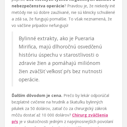
nebezpečenstva operácie
? Pravdou je, že niekedy iné
metódy nie sú dobre zaužívané, nie sú klinicky schválené
a zdá sa, že fungujú pomalšie. To však neznamená, že
vo väčšine prípadov nefungujú!
Bylinné extrakty, ako je Pueraria
Mirifica, majú dlhoročnú osvedčenú
históriu úspechu v starostlivosti o
zdravie žien a pomáhajú miliónom
žien zväčšiť veľkosť pŕs bez nutnosti
operácie.
Ďalším dôvodom je cena.
Prečo by lekár odporúčal
bezplatné cvičenie na hrudník a škatuľku bylinných
piluliek za 50 dolárov, zatiaľ čo za chirurgický zákrok
môžu dostať až 10 000 dolárov?
Chirurg zväčšenia
pŕs
je v skutočnosti jedným z najvýnosnejších povolaní