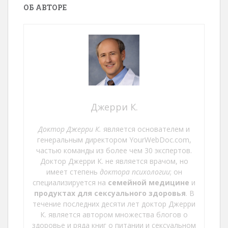
ОБ АВТОРЕ
Джерри К.
Доктор Джерри К.
является основателем и
генеральным директором YourWebDoc.com,
частью команды из более чем 30 экспертов.
Доктор Джерри К. не является врачом, но
имеет степень
доктора психологии
; он
специализируется на
семейной медицине
и
продуктах для сексуального здоровья
. В
течение последних десяти лет доктор Джерри
К. является автором множества блогов о
здоровье и ряда книг о питании и сексуальном