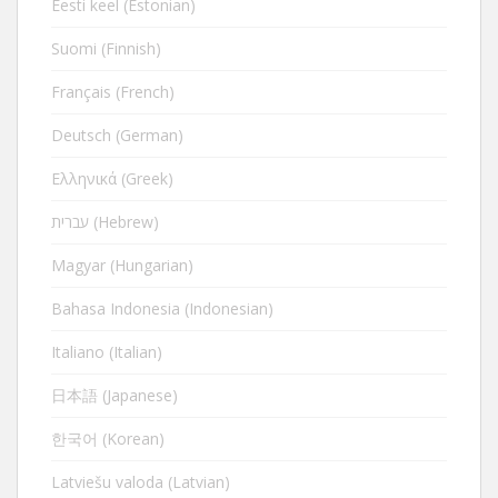
Eesti keel (Estonian)
Suomi (Finnish)
Français (French)
Deutsch (German)
Ελληνικά (Greek)
עברית (Hebrew)
Magyar (Hungarian)
Bahasa Indonesia (Indonesian)
Italiano (Italian)
日本語 (Japanese)
한국어 (Korean)
Latviešu valoda (Latvian)