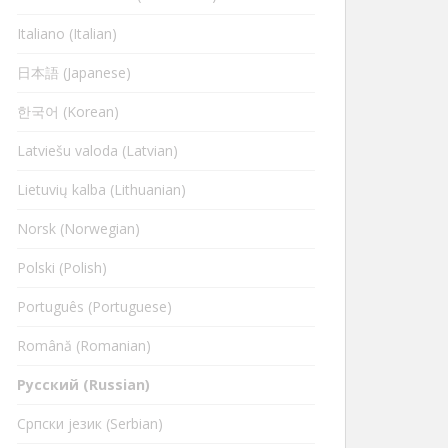
Italiano (Italian)
日本語 (Japanese)
한국어 (Korean)
Latviešu valoda (Latvian)
Lietuvių kalba (Lithuanian)
Norsk (Norwegian)
Polski (Polish)
Português (Portuguese)
Română (Romanian)
Русский (Russian)
Cрпски језик (Serbian)