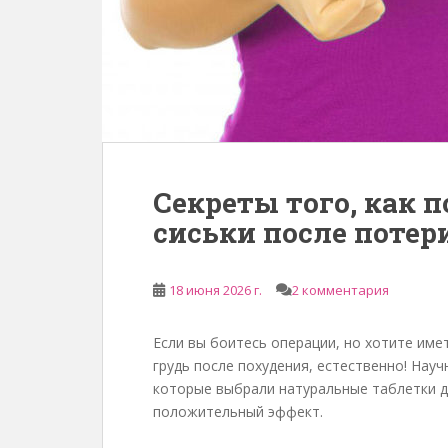
е
р
ж
а
н
и
ю
Секреты того, как 
сиськи после потери
18 июня 2026 г.
2 комментария
Если вы боитесь операции, но хотите имет
грудь после похудения, естественно! Нау
которые выбрали натуральные таблетки д
положительный эффект.