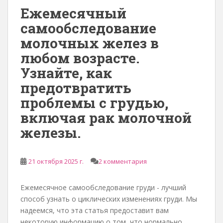
Ежемесячный
е
р
самообследование
ж
молочных желез в
а
любом возрасте.
н
Узнайте, как
и
ю
предотвратить
проблемы с грудью,
включая рак молочной
железы.
21 октября 2025 г.
2 комментария
Ежемесячное самообследование груди - лучший
способ узнать о циклических изменениях груди. Мы
надеемся, что эта статья предоставит вам
некоторую информацию о том, что нормально,