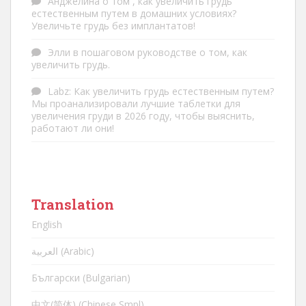
Анджелина
о том
, как увеличить грудь
естественным путем в домашних условиях?
Увеличьте грудь без имплантатов!
Элли
в
пошаговом руководстве о том, как
увеличить грудь.
Labz
:
Как увеличить грудь естественным путем?
Мы проанализировали лучшие таблетки для
увеличения груди в 2026 году, чтобы выяснить,
работают ли они!
Translation
English
العربية (Arabic)
Български (Bulgarian)
中文(简体) (Chinese Smpl)