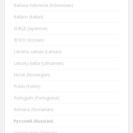
Bahasa Indonesia (Indonesian)
Italiano (Italian)
日本語 (Japanese)
한국어 (Korean)
Latviešu valoda (Latvian)
Lietuvių kalba (Lithuanian)
Norsk (Norwegian)
Polski (Polish)
Português (Portuguese)
Română (Romanian)
Русский (Russian)
Cрпски језик (Serbian)