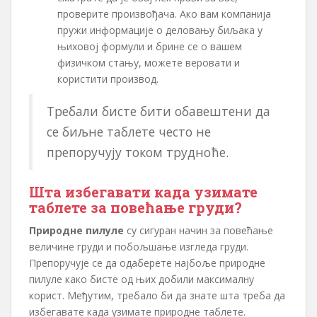
проверите произвођача. Ако вам компанија
пружи информације о деловању биљака у
њиховој формули и брине се о вашем
физичком стању, можете веровати и
користити производ.
Требали бисте бити обавештени да
се биљне таблете често не
препоручују током трудноће.
Шта избегавати када узимате
таблете за повећање груди?
Природне пилуле
су сигуран начин за повећање
величине груди и побољшање изгледа груди.
Препоручује се да одаберете најбоље природне
пилуле како бисте од њих добили максималну
корист. Међутим, требало би да знате шта треба да
избегавате када узимате природне таблете.