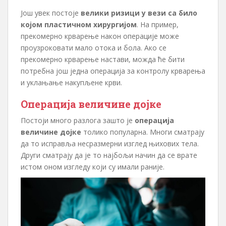
Још увек постоје
велики ризици у вези са било
којом пластичном хирургијом
. На пример,
прекомерно крварење након операције може
проузроковати мало отока и бола. Ако се
прекомерно крварење настави, можда ће бити
потребна још једна операција за контролу крварења
и уклањање накупљене крви.
Операција величине дојке
Постоји много разлога зашто је
операција
величине дојке
толико популарна. Многи сматрају
да то исправља несразмерни изглед њихових тела.
Други сматрају да је то најбољи начин да се врате
истом оном изгледу који су имали раније.