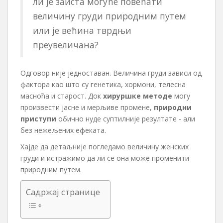
ли је заиста могуће повећати
величину груди природним путем
или је већина тврдњи
преувеличана?
Одговор није једноставан. Величина груди зависи од
фактора као што су генетика, хормони, телесна
масноћа и старост. Док
хируршке методе
могу
произвести јасне и мерљиве промене,
природни
приступи
обично нуде суптилније резултате - али
без нежељених ефеката.
Хајде да детаљније погледамо величину женских
груди и истражимо да ли се она може променити
природним путем.
Садржај странице