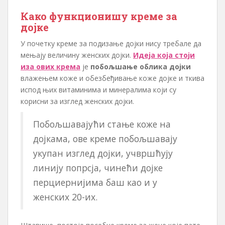
Како функционишу креме за
дојке
У почетку креме за подизање дојки нису требале да
мењају величину женских дојки.
Идеја која стоји
иза ових крема
је
побољшање облика дојки
влажењем коже и обезбеђивање коже дојке и ткива
испод њих витаминима и минералима који су
корисни за изглед женских дојки.
Побољшавајући стање коже на
дојкама, ове креме побољшавају
укупан изглед дојки, учвршћују
линију попрсја, чинећи дојке
перциернијима баш као и у
женских 20-их.