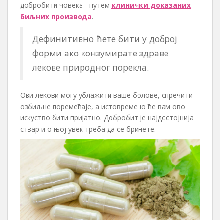
добробити човека - путем
клинички доказаних
биљних производа
.
Дефинитивно ћете бити у доброј
форми ако конзумирате здраве
лекове природног порекла.
Ови лекови могу ублажити ваше болове, спречити
озбиљне поремећаје, а истовремено ће вам ово
искуство бити пријатно. Добробит је најдостојнија
ствар и о њој увек треба да се бринете.