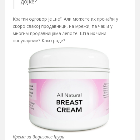
дојке?
Кратки одговор је „не“. Али можете их пронаћи у
скоро свакој продавници, на мрежи, па чак и у
многим продавницама лепоте. Шта их чини
популарним? Како раде?
Крема за подизање груди