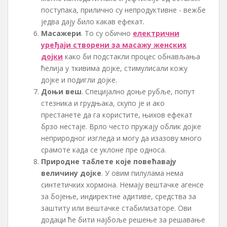
поступака, прилично су непродуктивне - вежбе
једва дају било какав ефекат.
Масажери
. То су обично
електрични
уређаји створени за масажу женских
дојки
како би подстакли процес обнављања
ћелија у ткивима дојке, стимулисали кожу
дојке и подигли дојке.
Доњи веш
. Специјално доње рубље, попут
стезника и грудњака, скупо је и ако
престанете да га користите, њихов ефекат
брзо нестаје. Врло често пружају облик дојке
неприродног изгледа и могу да изазову много
срамоте када се уклоне пре односа.
Природне таблете које повећавају
величину дојке
. У овим пилулама нема
синтетичких хормона. Немају вештачке агенсе
за бојење, индиректне адитиве, средства за
заштиту или вештачке стабилизаторе. Ови
додаци ће бити најбоље решење за решавање