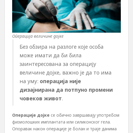
Операција величине дојке
Без обзира на разлоге које особа
може имати да би била
заинтересована за операцију
величине дојке, важно је да то има
на уму:
операција није
дизајнирана да потпуно промени
човеков живот
.
Операције дојке
се обично завршавају употребом
физиолошких имплантата или силиконског гела.
Опоравак након операције је болан и траје данима