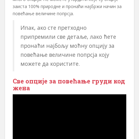
заиста 100% природне и пронаћи најбржи начин за
повећање величине попрсја.
Ипак, ако сте претходно
припремили све детаље, лако ћете
пронаћи најбољу моћну опцију за
повећање величине попрсја коју
можете да користите.
Све опције за повећање груди код
жена