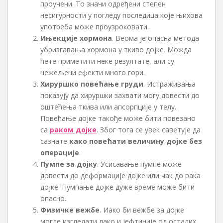
проучени. То значи одређени степен
несигурности у погледу последица које њихова
употреба може проузроковати.
Ињекције хормона
. Веома је опасна метода
убризгавања хормона у ткиво дојке. Можда
ћете приметити неке резултате, али су
нежељени ефекти много гори.
Хируршко повећање груди
. Истраживања
показују да хируршки захвати могу довести до
оштећења ткива или апсорпције у телу.
Повећање дојке такође може бити повезано
са
раком дојке
. Због тога се увек саветује да
сазнате
како повећати величину дојке без
операције
.
Пумпе за дојку
. Усисавање пумпе може
довести до деформације дојке или чак до рака
дојке. Пумпање дојке дуже време може бити
опасно.
Физичке вежбе
. Иако би вежбе за дојке
могле изгледати лако и јефтиније од осталих