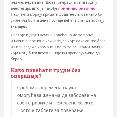
или чак недељама. Даље, операција се изводи у
анестезији, што је такође
прилично ризично
.
Пацијенти морају примати додатне лекове како би
умањили бол, а цена постаје већа, а ризици постају
значајни.
Постоје и други начини повећања дојке попут
ињекција, лосиона или капсула које су хемијске базе
и / или садрже хормоне. Све су то вештачки начини
који могу бити штетни. Није им препоручљиво да
бирају.
Како повећати груди без
операције?
Срећом, савремена наука
омогућава женама да забораве на
све те ризике и нежељене ефекте.
Постоје таблете за повећање