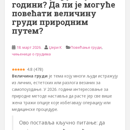
години? Да ли је могуће
повећати величину
груди природним
путем?
,
18. март 2026.
Џери К
Повећање груди
чињенице о грудима
4.8
(
478
)
Величина груди
је тема коју многи људи истражују
из личних, естетских или разлога везаних за
самопоуздање. У 2026. години интересовање за
природне методе наставља да расте јер све више
жена тражи опције које избегавају операцију или
медицинске процедуре.
Ово поставља кључно питање: да