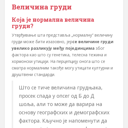
Величина груди
Која је нормална величина
груди?
Утврђивање шта представља „нормалну“ величину
груди може бити изазовно, јер
се величине груди
увелико разликују међу појединцима
због
фактора као што су генетика, телесна тежина и
хормонски утицаји. На перцепцију онога што се
сматра нормалним такође могу утицати културни и
друштвени стандарди.
Што се тиче величина грудњака,
просек спада у опсег од Б до Д
шоља, али то може да варира на
основу географских и демографских
фактора. Кључно је напоменути да