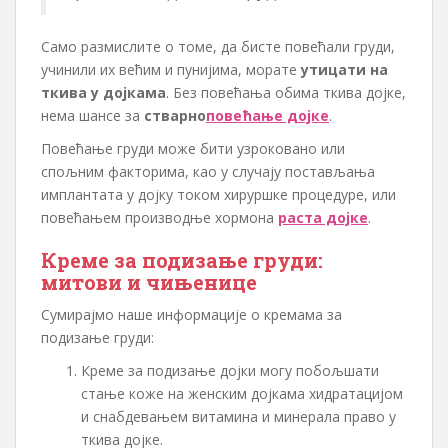
Само размислите о томе, да бисте повећали груди,
учинили их већим и пунијима, морате
утицати на
ткива у дојкама
. Без повећања обима ткива дојке,
нема шансе за
стварно
повећање дојке
.
Повећање груди може бити узроковано или
спољним факторима, као у случају постављања
имплантата у дојку током хируршке процедуре, или
повећањем производње хормона
раста дојке
.
Креме за подизање груди:
митови и чињенице
Сумирајмо наше информације о кремама за
подизање груди:
Креме за подизање дојки могу побољшати
стање коже на женским дојкама хидратацијом
и снабдевањем витамина и минерала право у
ткива дојке.