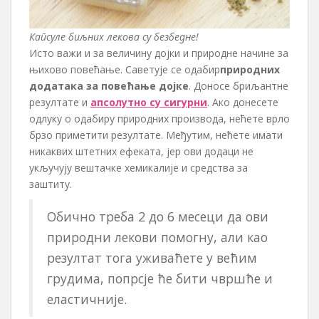
Капсуле биљних лекова су безбедне!
Исто важи и за величину дојки и природне начине за
њихово повећање. Саветује се одабир
природних
додатака за повећање дојке
. Доносе бриљантне
резултате и
апсолутно су сигурни
. Ако донесете
одлуку о одабиру природних производа, нећете врло
брзо приметити резултате. Међутим, нећете имати
никаквих штетних ефеката, јер ови додаци не
укључују вештачке хемикалије и средства за
заштиту.
Обично треба 2 до 6 месеци да ови
природни лекови помогну, али као
резултат тога уживаћете у већим
грудима, попрсје ће бити чвршће и
еластичније.