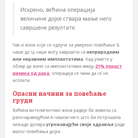
Искрено, већина операција
величине дојке ствара мање него
савршене резултате.
Чак и жене које се одлуче за умерено повећање Б-
чаше до Ц-чаше могу завршити са
неприродним
или неравним имплантатима
. Кад узмете у
обзир да жене са имплантатима имају
21% пораст
ризика од рака
, операција се чини да се не
исплати.
Опасни начини за повећање
груди
Већина интелигентних жена радије би живела са
разочаравајућом А-чашом него што би потрошила
хиљаде долара
угрожавајући своје здравље
ради
малог повећања дојке.