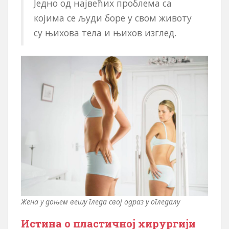
Једно од највећих проблема са
којима се људи боре у свом животу
су њихова тела и њихов изглед.
Жена у доњем вешу гледа свој одраз у огледалу
Истина о пластичној хирургији