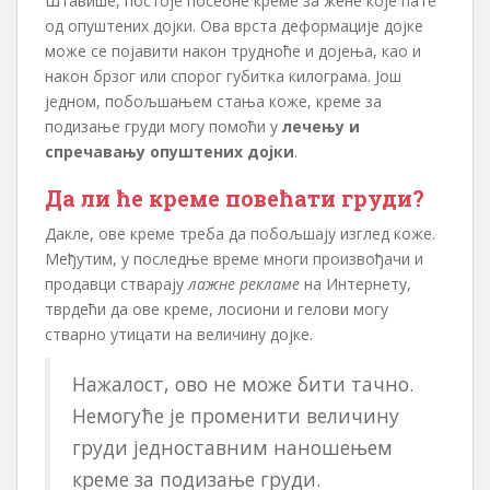
Штавише, постоје посебне креме за жене које пате
од опуштених дојки. Ова врста деформације дојке
може се појавити након трудноће и дојења, као и
након брзог или спорог губитка килограма. Још
једном, побољшањем стања коже, креме за
подизање груди могу помоћи у
лечењу и
спречавању опуштених дојки
.
Да ли ће креме повећати груди?
Дакле, ове креме треба да побољшају изглед коже.
Међутим, у последње време многи произвођачи и
продавци стварају
лажне рекламе
на Интернету,
тврдећи да ове креме, лосиони и гелови могу
стварно утицати на величину дојке.
Нажалост, ово не може бити тачно.
Немогуће је променити величину
груди једноставним наношењем
креме за подизање груди.