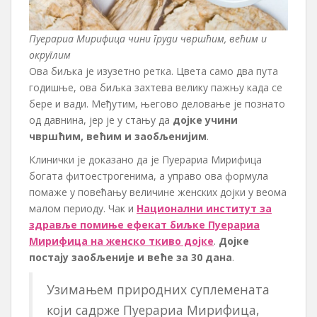
Пуерариа Мирифица чини груди чвршћим, већим и
округлим
Ова биљка је изузетно ретка. Цвета само два пута
годишње, ова биљка захтева велику пажњу када се
бере и вади. Међутим, његово деловање је познато
од давнина, јер је у стању да
дојке учини
чвршћим, већим и заобљенијим
.
Клинички је доказано да је Пуерариа Мирифица
богата фитоестрогенима, а управо ова формула
помаже у повећању величине женских дојки у веома
малом периоду. Чак и
Национални институт за
здравље помиње ефекат биљке Пуерариа
Мирифица на женско ткиво дојке
.
Дојке
постају заобљеније и веће за 30 дана
.
Узимањем природних суплемената
који садрже Пуерариа Мирифица,