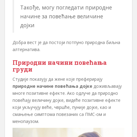
Такође, могу погледати природне
начине за повећање величине
дојки
Добра вест је да постоји потпуно природна биљна
алтернатива.
Природни начини повећања
груди
Студије показују да жене које преферирају
природне начине повећања дојке
доживљавају
многе позитивне ефекте. Ако одлуче да природно
повећају величину дојке, видеће позитивне ефекте
који укључују веће, чвршће, пуније дојке, као и
смањење симптома повезаних са ПМС-ом и
менопаузом.