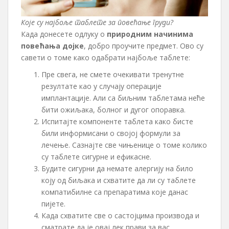
Које су најбоље таблете за повећање груди?
Када донесете одлуку о
природним начинима
повећања дојке
, добро проучите предмет. Ово су
савети о томе како одабрати најбоље таблете:
Пре свега, не смете очекивати тренутне
резултате као у случају операције
имплантације. Али са биљним таблетама неће
бити ожиљака, болног и дугог опоравка.
Испитајте компоненте таблета како бисте
били информисани о својој формули за
лечење. Сазнајте све чињенице о томе колико
су таблете сигурне и ефикасне.
Будите сигурни да немате алергију на било
коју од биљака и схватите да ли су таблете
компатибилне са препаратима које данас
пијете.
Када схватите све о састојцима производа и
сматрате да је овај лек прави за вас,