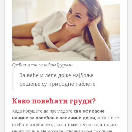
Срећна жена са већим грудима
За веће и лепе дојке најбоље
решење су природне таблете.
Како повећати груди?
Када покушате да прегледате
све ефикасне
начине за повећање величине дојки,
можете се
осећати изгубљено, јер на тржишту постоји толико
много опција. Не можете утврдити које су опције