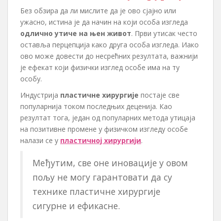
Без обзира да ли мислите да је ово сјајно или
ужасно, истина је да начин на који особа изгледа
одлично утиче на њен живот
. Први утисак често
оставља перцепција како друга особа изгледа. Иако
ово може довести до несрећних резултата, важнији
је ефекат који физички изглед особе има на ту
особу.
Индустрија
пластичне хирургије
постаје све
популарнија током последњих деценија. Као
резултат тога, један од популарних метода утицаја
на позитивне промене у физичком изгледу особе
налази се у
пластичној хирургији
.
Међутим, све оне иновације у овом
пољу не могу гарантовати да су
технике пластичне хирургије
сигурне и ефикасне.