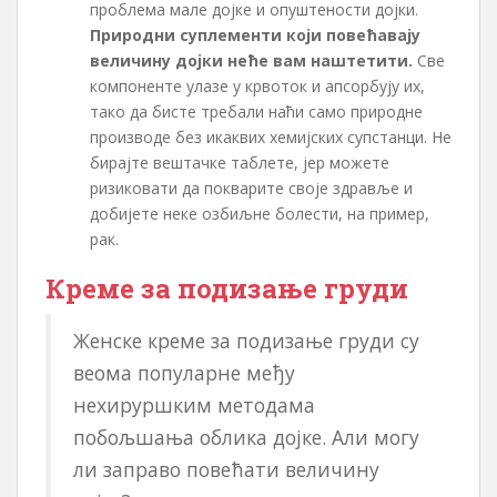
проблема мале дојке и опуштености дојки.
Природни суплементи који повећавају
величину дојки неће вам наштетити.
Све
компоненте улазе у крвоток и апсорбују их,
тако да бисте требали наћи само природне
производе без икаквих хемијских супстанци. Не
бирајте вештачке таблете, јер можете
ризиковати да покварите своје здравље и
добијете неке озбиљне болести, на пример,
рак.
Креме за подизање груди
Женске креме за подизање груди су
веома популарне међу
нехируршким методама
побољшања облика дојке. Али могу
ли заправо повећати величину