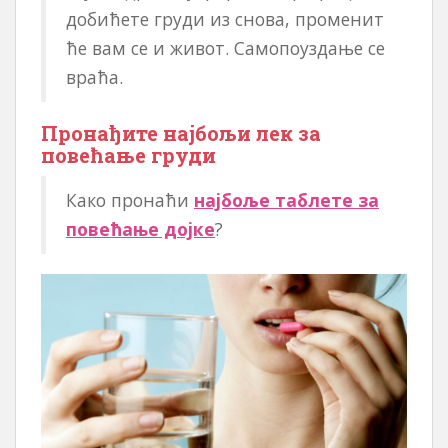
добићете груди из снова, променит
ће вам се и живот. Самопоуздање се
враћа.
Пронађите најбољи лек за
повећање груди
Како пронаћи
најбоље таблете за
повећање дојке
?