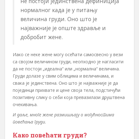
не постоји јединствена дефиниција
нормалног када је у питању
величина груди. Оно што је
најважније је опште здравље и
добробит жене.
Иако се неке жене могу осећати самосвесно у вези
са својом величином груди, неопходно је нагласити
да не постоји „идеална“ или „нормална“ величина.
Груди долазе у свим облицима и величинама, и
свака је јединствена. Оно што је најважније је да
појединци прихвате и цене своја тела, подстичући
позитивну слику о себи која превазилази друштвена
очекивања.
И даље, многе жене размишљају о могућностима
повећања груди.
Како повећати груди?