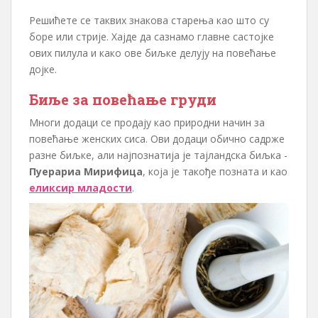
Решићете се таквих знакова старења као што су
боре или стрије. Хајде да сазнамо главне састојке
ових пилула и како ове биљке делују на повећање
дојке.
Биље за повећање груди
Многи додаци се продају као природни начин за
повећање женских сиса. Ови додаци обично садрже
разне биљке, али најпознатија је тајландска биљка -
Пуерариа Мирифица
, која је такође позната и као
еликсир младости
.