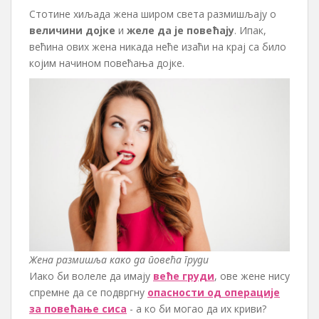
Стотине хиљада жена широм света размишљају о
величини дојке
и
желе да је повећају
. Ипак,
већина ових жена никада неће изаћи на крај са било
којим начином повећања дојке.
Жена размишља како да повећа груди
Иако би волеле да имају
веће груди
, ове жене нису
спремне да се подвргну
опасности од операције
за повећање сиса
- а ко би могао да их криви?