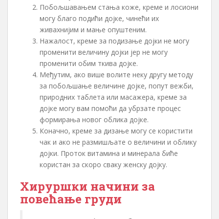
Побољшавањем стања коже, креме и лосиони
могу благо подићи дојке, чинећи их
живахнијим и мање опуштеним.
Нажалост, креме за подизање дојки не могу
променити величину дојки јер не могу
променити обим ткива дојке.
Међутим, ако више волите неку другу методу
за побољшање величине дојке, попут вежби,
природних таблета или масажера, креме за
дојке могу вам помоћи да убрзате процес
формирања новог облика дојке.
Коначно, креме за дизање могу се користити
чак и ако не размишљате о величини и облику
дојки. Проток витамина и минерала биће
користан за скоро сваку женску дојку.
Хируршки начини за
повећање груди