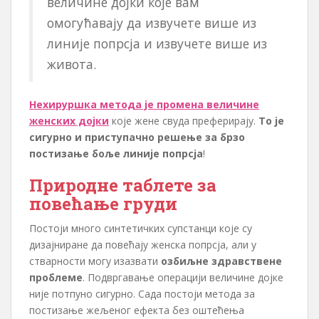
величине дојки које вам
омогућавају да извучете више из
линије попрсја и извучете више из
живота.
Нехируршка метода је промена величине
женских дојки
које жене свуда преферирају.
То је
сигурно и приступачно решење за брзо
постизање боље линије попрсја
!
Природне таблете за
повећање груди
Постоји много синтетичких супстанци које су
дизајниране да повећају женска попрсја, али у
стварности могу изазвати
озбиљне здравствене
проблеме
. Подвргавање операцији величине дојке
није потпуно сигурно. Сада постоји метода за
постизање жељеног ефекта без оштећења