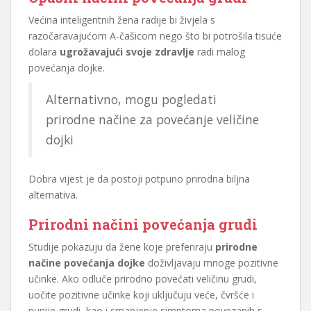
Većina inteligentnih žena radije bi živjela s
razočaravajućom A-čašicom nego što bi potrošila tisuće
dolara
ugrožavajući svoje zdravlje
radi malog
povećanja dojke.
Alternativno, mogu pogledati
prirodne načine za povećanje veličine
dojki
Dobra vijest je da postoji potpuno prirodna biljna
alternativa.
Prirodni načini povećanja grudi
Studije pokazuju da žene koje preferiraju
prirodne
načine povećanja dojke
doživljavaju mnoge pozitivne
učinke. Ako odluče prirodno povećati veličinu grudi,
uočite pozitivne učinke koji uključuju veće, čvršće i
punije grudi, kao i smanjenje simptoma povezanih s