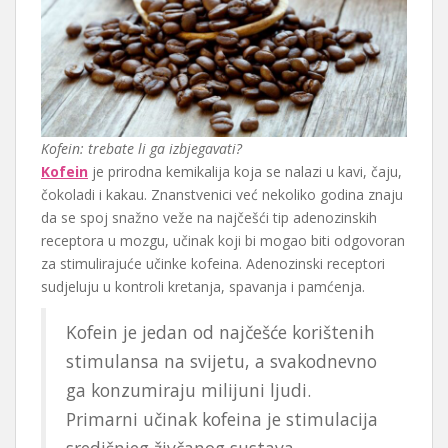
Kofein: trebate li ga izbjegavati?
Kofein
je prirodna kemikalija koja se nalazi u kavi, čaju,
čokoladi i kakau. Znanstvenici već nekoliko godina znaju
da se spoj snažno veže na najčešći tip adenozinskih
receptora u mozgu, učinak koji bi mogao biti odgovoran
za stimulirajuće učinke kofeina. Adenozinski receptori
sudjeluju u kontroli kretanja, spavanja i pamćenja.
Kofein je jedan od najčešće korištenih
stimulansa na svijetu, a svakodnevno
ga konzumiraju milijuni ljudi.
Primarni učinak kofeina je stimulacija
središnjeg živčanog sustava.