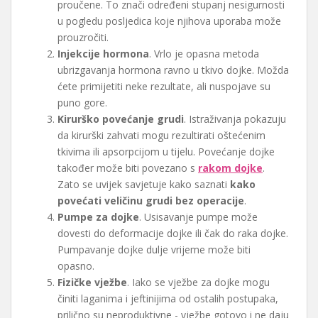
proučene. To znači određeni stupanj nesigurnosti
u pogledu posljedica koje njihova uporaba može
prouzročiti.
Injekcije hormona
. Vrlo je opasna metoda
ubrizgavanja hormona ravno u tkivo dojke. Možda
ćete primijetiti neke rezultate, ali nuspojave su
puno gore.
Kirurško povećanje grudi
. Istraživanja pokazuju
da kirurški zahvati mogu rezultirati oštećenim
tkivima ili apsorpcijom u tijelu. Povećanje dojke
također može biti povezano s
rakom dojke
.
Zato se uvijek savjetuje kako saznati
kako
povećati veličinu grudi bez operacije
.
Pumpe za dojke
. Usisavanje pumpe može
dovesti do deformacije dojke ili čak do raka dojke.
Pumpavanje dojke dulje vrijeme može biti
opasno.
Fizičke vježbe
. Iako se vježbe za dojke mogu
činiti laganima i jeftinijima od ostalih postupaka,
prilično su neproduktivne - vježbe gotovo i ne daju