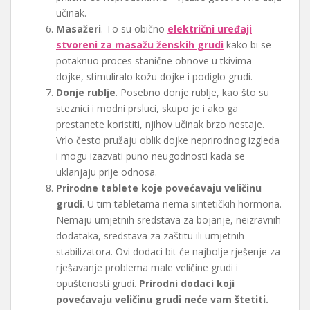
učinak.
Masažeri
. To su obično
električni uređaji
stvoreni za masažu ženskih grudi
kako bi se
potaknuo proces stanične obnove u tkivima
dojke, stimuliralo kožu dojke i podiglo grudi.
Donje rublje
. Posebno donje rublje, kao što su
steznici i modni prsluci, skupo je i ako ga
prestanete koristiti, njihov učinak brzo nestaje.
Vrlo često pružaju oblik dojke neprirodnog izgleda
i mogu izazvati puno neugodnosti kada se
uklanjaju prije odnosa.
Prirodne tablete koje povećavaju veličinu
grudi
. U tim tabletama nema sintetičkih hormona.
Nemaju umjetnih sredstava za bojanje, neizravnih
dodataka, sredstava za zaštitu ili umjetnih
stabilizatora. Ovi dodaci bit će najbolje rješenje za
rješavanje problema male veličine grudi i
opuštenosti grudi.
Prirodni dodaci koji
povećavaju veličinu grudi neće vam štetiti.