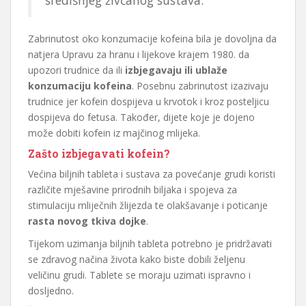
Zabrinutost oko konzumacije kofeina bila je dovoljna da
natjera Upravu za hranu i lijekove krajem 1980. da
upozori trudnice da ili
izbjegavaju ili ublaže
konzumaciju kofeina
. Posebnu zabrinutost izazivaju
trudnice jer kofein dospijeva u krvotok i kroz posteljicu
dospijeva do fetusa. Također, dijete koje je dojeno
može dobiti kofein iz majčinog mlijeka.
Zašto izbjegavati kofein?
Većina biljnih tableta i sustava za povećanje grudi koristi
različite mješavine prirodnih biljaka i spojeva za
stimulaciju mliječnih žlijezda te olakšavanje i poticanje
rasta novog tkiva dojke
.
Tijekom uzimanja biljnih tableta potrebno je pridržavati
se zdravog načina života kako biste dobili željenu
veličinu grudi. Tablete se moraju uzimati ispravno i
dosljedno.