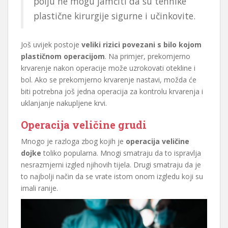
polju ne mogu jamčiti da su tehnike
plastične kirurgije sigurne i učinkovite.
Još uvijek postoje
veliki rizici povezani s bilo kojom
plastičnom operacijom
. Na primjer, prekomjerno
krvarenje nakon operacije može uzrokovati otekline i
bol. Ako se prekomjerno krvarenje nastavi, možda će
biti potrebna još jedna operacija za kontrolu krvarenja i
uklanjanje nakupljene krvi.
Operacija veličine grudi
Mnogo je razloga zbog kojih je
operacija veličine
dojke
toliko popularna. Mnogi smatraju da to ispravlja
nesrazmjerni izgled njihovih tijela. Drugi smatraju da je
to najbolji način da se vrate istom onom izgledu koji su
imali ranije.