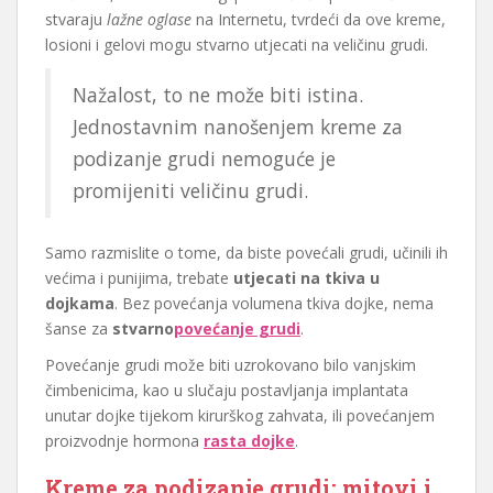
stvaraju
lažne oglase
na Internetu, tvrdeći da ove kreme,
losioni i gelovi mogu stvarno utjecati na veličinu grudi.
Nažalost, to ne može biti istina.
Jednostavnim nanošenjem kreme za
podizanje grudi nemoguće je
promijeniti veličinu grudi.
Samo razmislite o tome, da biste povećali grudi, učinili ih
većima i punijima, trebate
utjecati na tkiva u
dojkama
. Bez povećanja volumena tkiva dojke, nema
šanse za
stvarno
povećanje grudi
.
Povećanje grudi može biti uzrokovano bilo vanjskim
čimbenicima, kao u slučaju postavljanja implantata
unutar dojke tijekom kirurškog zahvata, ili povećanjem
proizvodnje hormona
rasta dojke
.
Kreme za podizanje grudi: mitovi i