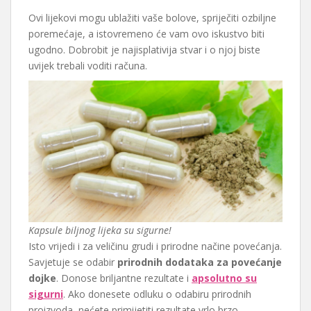
Ovi lijekovi mogu ublažiti vaše bolove, spriječiti ozbiljne
poremećaje, a istovremeno će vam ovo iskustvo biti
ugodno. Dobrobit je najisplativija stvar i o njoj biste
uvijek trebali voditi računa.
Kapsule biljnog lijeka su sigurne!
Isto vrijedi i za veličinu grudi i prirodne načine povećanja.
Savjetuje se odabir
prirodnih dodataka za povećanje
dojke
. Donose briljantne rezultate i
apsolutno su
sigurni
. Ako donesete odluku o odabiru prirodnih
proizvoda, nećete primijetiti rezultate vrlo brzo.