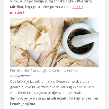
biljke, ali najpoznatija je tajlandska biljka -
Pueraria
Mirifica
, koja je također poznata i kao
Eliksir
mladosti
.
Pueraria Mirifica čini grudi čvršćima, većima i
zaobljenijima
Ova biljka je izuzetno rijetka. Cvate samo dva puta
godišnje, ova biljka zahtijeva veliku brigu kada se bere i
vadi. Međutim, njegovo je djelovanje poznato od
davnina, jer je u stanju
grudi učiniti čvršćima, većima
i zaobljenijima
.