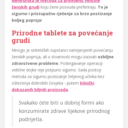
Nehirurška je metoda za promjenu veličine
ženskih grudi
koju žene posvuda preferiraju.
To je
sigurno i pristupačno rješenje za brzo postizanje
boljeg poprsja
!
Prirodne tablete za povećanje
grudi
Mnogo je sintetičkih supstanci namijenjenih povećanju
ženskih poprsja, ali u stvarnosti mogu izazvati
ozbiljne
zdravstvene probleme
. Podvrgavanje operaciji
veličine dojke nije potpuno sigurno. Sada postoji
metoda za sigurno postizanje željenog učinka bez
oštećenja dobrobiti čovjeka - putem
klinički
dokazanih biljnih proizvoda
.
Svakako ćete biti u dobroj formi ako
konzumirate zdrave lijekove prirodnog
podrijetla.