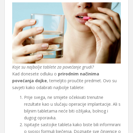
Koje su najbolje tablete za povećanje grudi?
Kad donesete odluku o
prirodnim načinima
povećanja dojke
, temeljito proučite predmet. Ovo su
savjeti kako odabrati najbolje tablete:
Prije svega, ne smijete očekivati trenutne
rezultate kao u slučaju operacije implantacije. Ali s
biljnim tabletama neće biti ožiljaka, bolnog i
dugog oporavka.
Ispitajte sastojke tableta kako biste bili informirani
o svojoj formuli liječenja. Doznajte sve činjenice o