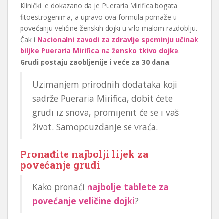
Klinički je dokazano da je Pueraria Mirifica bogata
fitoestrogenima, a upravo ova formula pomaže u
povećanju veličine ženskih dojki u vrlo malom razdoblju.
Čak i
Nacionalni zavodi za zdravlje spominju učinak
biljke Pueraria Mirifica na žensko tkivo dojke
.
Grudi postaju zaobljenije i veće za 30 dana
.
Uzimanjem prirodnih dodataka koji
sadrže Pueraria Mirifica, dobit ćete
grudi iz snova, promijenit će se i vaš
život. Samopouzdanje se vraća.
Pronađite najbolji lijek za
povećanje grudi
Kako pronaći
najbolje tablete za
povećanje veličine dojki
?