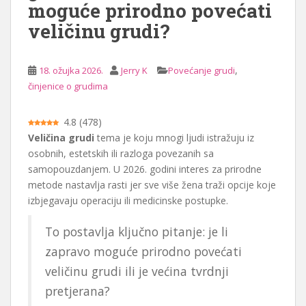
moguće prirodno povećati
a
veličinu grudi?
j
,
18. ožujka 2026.
Jerry K
Povećanje grudi
činjenice o grudima
4.8
(
478
)
Veličina grudi
tema je koju mnogi ljudi istražuju iz
osobnih, estetskih ili razloga povezanih sa
samopouzdanjem. U 2026. godini interes za prirodne
metode nastavlja rasti jer sve više žena traži opcije koje
izbjegavaju operaciju ili medicinske postupke.
To postavlja ključno pitanje: je li
zapravo moguće prirodno povećati
veličinu grudi ili je većina tvrdnji
pretjerana?