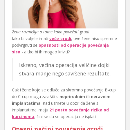
Žena razmišlja o tome kako povećati grudi
Iako bi voljele imati
veće grudi
, ove žene nisu spremne
podvrgnuti se
opasnosti od operacije povećanja
sisa
- a tko bi ih mogao kriviti?
Iskreno, većina operacija veličine dojki
stvara manje nego savršene rezultate.
Čak i žene koje se odluče za skromno povećanje B-cup
do C-cup mogu završiti s
neprirodnim ili neravnim
implantatima
. Kad uzmete u obzir da žene s
implantatima imaju
21 posto povećanja rizika od
karcinoma
, čini se da se operacija ne isplati.
Opasni načini povećanja grudi