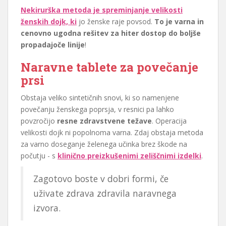
Nekirurška metoda je spreminjanje velikosti
ženskih dojk, ki
jo ženske raje povsod.
To je varna in
cenovno ugodna rešitev za hiter dostop do boljše
propadajoče linije
!
Naravne tablete za povečanje
prsi
Obstaja veliko sintetičnih snovi, ki so namenjene
povečanju ženskega poprsja, v resnici pa lahko
povzročijo
resne zdravstvene težave
. Operacija
velikosti dojk ni popolnoma varna. Zdaj obstaja metoda
za varno doseganje želenega učinka brez škode na
počutju - s
klinično preizkušenimi zeliščnimi izdelki
.
Zagotovo boste v dobri formi, če
uživate zdrava zdravila naravnega
izvora.