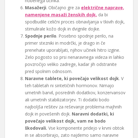
nobenega učinka.
Masažerji
. Običajno gre za
električne naprave,
namenjene masaži ženskih dojk,
da bi
spodbudile celični proces obnavljanja v tkivih dojk,
stimulirale kožo dojk in dvignile dojke.
Spodnje perilo
. Posebno spodnje perilo, na
primer stezniki in modrčki, je drago in če
prenehate uporabljati, njihov učinek hitro izgine.
Zelo pogosto so prsi nenaravnega videza in lahko
povzročijo veliko zadrege, kadar jih odstranite
pred spolnim odnosom.
Naravne tablete, ki povečajo velikost dojk
. V
teh tabletah ni sintetičnih hormonov. Nimajo
umetnih barvil, posrednih dodatkov, konzervansov
ali umetnih stabilizatorjev. Ti dodatki bodo
najboljša rešitev za reševanje problema majhnih
dojk in povešenih dojk.
Naravni dodatki, ki
povečajo velikost dojk, vam ne bodo
škodovali.
Vse komponente pridejo v krvni obtok
in se absorbirajo, zato najdemo samo naravne