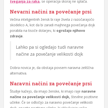
tveganja za raka
, se operacija skoraj ne splača.
Nevarni načini za povečanje prsi
Večina inteligentnih žensk bi raje živela z razočarajočo
skodelico A, kot da bi zaradi majhnega povečanja dojk
porabila na tisoče dolarjev, ki
ogrožajo njihovo
zdravje
.
Lahko pa si ogledajo tudi naravne
načine za povečanje velikosti dojk
Dobra novica je, da obstaja povsem naravna zeliščna
alternativa.
Naravni načini za povečanje prsi
Študije kažejo, da imajo ženske, ki imajo raje
naravne
načine za povečanje velikosti dojk,
številne pozitivne
učinke. Če se odločijo za naravno povečanje velikosti
dojk, opazite pozitivne učinke, ki vključujejo večje,