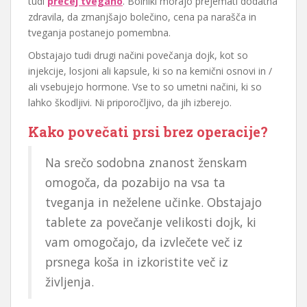
tudi
precej tvegano
. Bolniki morajo prejemati dodatna
zdravila, da zmanjšajo bolečino, cena pa narašča in
tveganja postanejo pomembna.
Obstajajo tudi drugi načini povečanja dojk, kot so
injekcije, losjoni ali kapsule, ki so na kemični osnovi in /
ali vsebujejo hormone. Vse to so umetni načini, ki so
lahko škodljivi. Ni priporočljivo, da jih izberejo.
Kako povečati prsi brez operacije?
Na srečo sodobna znanost ženskam
omogoča, da pozabijo na vsa ta
tveganja in neželene učinke. Obstajajo
tablete za povečanje velikosti dojk, ki
vam omogočajo, da izvlečete več iz
prsnega koša in izkoristite več iz
življenja.