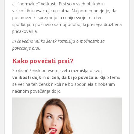
ali "normalne" velikosti. Prsi so v vseh oblikah in
velikostih in vsaka je unikatna. Najpomembneje je, da
posamezniki sprejmejo in cenijo svoje telo ter
spodbujajo pozitivno samopodobo, ki presega družbena
pričakovanja.
In še vedno veliko žensk razmišlja o možnostih za
povečanje prsi.
Kako povečati prsi?
Stotisoč žensk po vsem svetu razmišlja o svoji
velikosti dojk
in
si želi, da bi jo povečale
. Kljub temu
se večina teh žensk nikoli ne bo spoprijela z nobenim
načinom povečanja dojk.