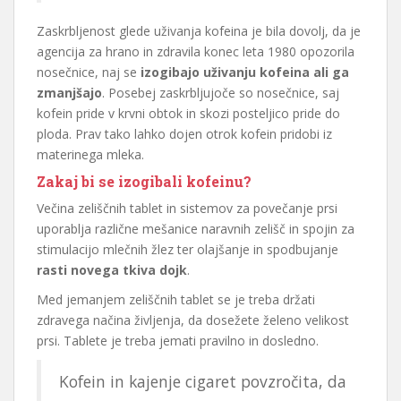
Zaskrbljenost glede uživanja kofeina je bila dovolj, da je
agencija za hrano in zdravila konec leta 1980 opozorila
nosečnice, naj se
izogibajo uživanju kofeina ali ga
zmanjšajo
. Posebej zaskrbljujoče so nosečnice, saj
kofein pride v krvni obtok in skozi posteljico pride do
ploda. Prav tako lahko dojen otrok kofein pridobi iz
materinega mleka.
Zakaj bi se izogibali kofeinu?
Večina zeliščnih tablet in sistemov za povečanje prsi
uporablja različne mešanice naravnih zelišč in spojin za
stimulacijo mlečnih žlez ter olajšanje in spodbujanje
rasti novega tkiva dojk
.
Med jemanjem zeliščnih tablet se je treba držati
zdravega načina življenja, da dosežete želeno velikost
prsi. Tablete je treba jemati pravilno in dosledno.
Kofein in kajenje cigaret povzročita, da