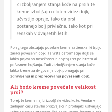
Z izboljšanjem stanja kože na prsih te
kreme izboljšajo celoten videz dojk,
učvrstijo oprsje, tako da prsi
postanejo bolj privlačne, tako kot pri
ženskah v dvajsetih letih.
Poleg tega obstajajo posebne kreme za ženske, ki trpijo
zaradi povešenih dojk. Ta vrsta deformacije dojk se
lahko pojavi po nosečnosti in dojenju ter po hitrem ali
počasnem hujšanju. Tudi z izboljšanjem stanja kože
lahko kreme za dvigovanje dojk pomagajo pri
zdravljenju in preprečevanju povešenih dojk
.
Ali bodo kreme povečale velikost
prsi?
Torej, te kreme naj bi izboljšale videz kože. Vendar v
zadnjem času številni proizvajalci in prodajalci ustvarjajo
lažne oglase
na internetu, češ da te kreme, losjoni in geli