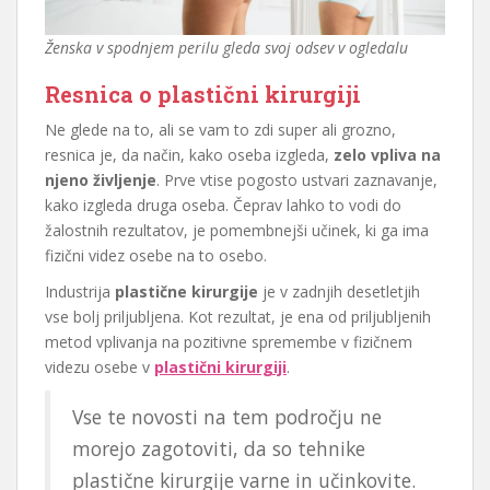
Ženska v spodnjem perilu gleda svoj odsev v ogledalu
Resnica o plastični kirurgiji
Ne glede na to, ali se vam to zdi super ali grozno,
resnica je, da način, kako oseba izgleda,
zelo vpliva na
njeno življenje
. Prve vtise pogosto ustvari zaznavanje,
kako izgleda druga oseba. Čeprav lahko to vodi do
žalostnih rezultatov, je pomembnejši učinek, ki ga ima
fizični videz osebe na to osebo.
Industrija
plastične kirurgije
je v zadnjih desetletjih
vse bolj priljubljena. Kot rezultat, je ena od priljubljenih
metod vplivanja na pozitivne spremembe v fizičnem
videzu osebe v
plastični kirurgiji
.
Vse te novosti na tem področju ne
morejo zagotoviti, da so tehnike
plastične kirurgije varne in učinkovite.