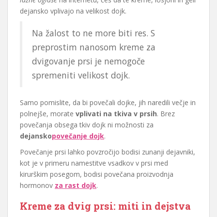
dejansko vplivajo na velikost dojk.
Na žalost to ne more biti res. S
preprostim nanosom kreme za
dvigovanje prsi je nemogoče
spremeniti velikost dojk.
Samo pomislite, da bi povečali dojke, jih naredili večje in
polnejše, morate
vplivati na tkiva v prsih
. Brez
povečanja obsega tkiv dojk ni možnosti za
dejansko
povečanje dojk
.
Povečanje prsi lahko povzročijo bodisi zunanji dejavniki,
kot je v primeru namestitve vsadkov v prsi med
kirurškim posegom, bodisi povečana proizvodnja
hormonov
za rast dojk
.
Kreme za dvig prsi: miti in dejstva