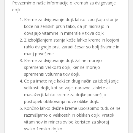
Povzemimo naše informacije o kremah za dvigovanje
dojk:
Kreme za dvigovanje dojk lahko izboljšajo stanje
kože na ženskih prsih tako, da jih hidrirajo in
dovajajo vitamine in minerale v tkiva dojk.
Z izboljšanjem stanja kože lahko kreme in losjoni
rahlo dvignejo prsi, zaradi česar so bolj živahne in
manj povešene.
Kreme za dvigovanje dojk žal ne morejo
spremeniti velikosti dojk, ker ne morejo
spremeniti volumna tkiv dojk.
Če pa imate raje kakšen drug način za izboljšanje
velikosti dojk, kot so vaje, naravne tablete ali
masažerji, lahko kreme za dojke pospešijo
postopek oblikovanja nove oblike dojk.
Končno lahko dvižne kreme uporabimo tudi, če ne
razmišljamo o velikostih in oblikah dojk. Pretok
vitaminov in mineralov bo koristen za skoraj
vsako žensko dojko.