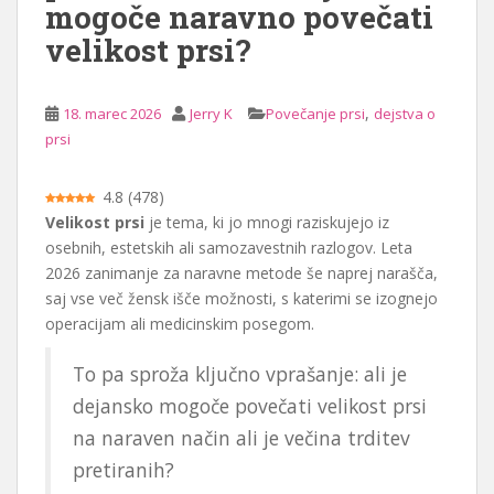
mogoče naravno povečati
i
velikost prsi?
n
o
,
18. marec 2026
Jerry K
Povečanje prsi
dejstva o
prsi
4.8
(
478
)
Velikost prsi
je tema, ki jo mnogi raziskujejo iz
osebnih, estetskih ali samozavestnih razlogov. Leta
2026 zanimanje za naravne metode še naprej narašča,
saj vse več žensk išče možnosti, s katerimi se izognejo
operacijam ali medicinskim posegom.
To pa sproža ključno vprašanje: ali je
dejansko mogoče povečati velikost prsi
na naraven način ali je večina trditev
pretiranih?