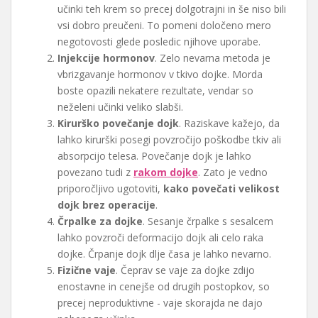
učinki teh krem so precej dolgotrajni in še niso bili
vsi dobro preučeni. To pomeni določeno mero
negotovosti glede posledic njihove uporabe.
Injekcije hormonov
. Zelo nevarna metoda je
vbrizgavanje hormonov v tkivo dojke. Morda
boste opazili nekatere rezultate, vendar so
neželeni učinki veliko slabši.
Kirurško povečanje dojk
. Raziskave kažejo, da
lahko kirurški posegi povzročijo poškodbe tkiv ali
absorpcijo telesa. Povečanje dojk je lahko
povezano tudi z
rakom dojke
. Zato je vedno
priporočljivo ugotoviti,
kako povečati velikost
dojk brez operacije
.
Črpalke za dojke
. Sesanje črpalke s sesalcem
lahko povzroči deformacijo dojk ali celo raka
dojke. Črpanje dojk dlje časa je lahko nevarno.
Fizične vaje
. Čeprav se vaje za dojke zdijo
enostavne in cenejše od drugih postopkov, so
precej neproduktivne - vaje skorajda ne dajo