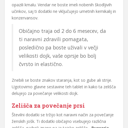
opazili kmalu. Vendar ne boste imeli nobenih škodljivih
učinkov, saj ti dodatki ne vključujejo umetnih kemikalij in
konzervansov.
Običajno traja od 2 do 6 mesecev, da
ti naravni zdravili pomagata,
posledično pa boste uživali v večji
velikosti dojk, vaše oprsje bo bolj
čvrsto in elastično.
Znebili se boste znakov staranja, kot so gube ali strije.
Ugotovimo glavne sestavine teh tablet in kako ta zelišča
delujejo za povečanje velikosti dojk.
Zelišča za povečanje prsi
Številni dodatki se tržijo kot naravni način za povečanje
ženskih jošk. Ti dodatki običajno vsebujejo različna
zelišča, najbolj znano pa je tajsko zelišče -
Pueraria