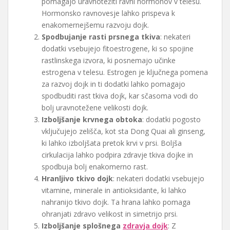
pomagajo uravnotežiti ravni hormonov v telesu.
Hormonsko ravnovesje lahko prispeva k
enakomernejšemu razvoju dojk.
Spodbujanje rasti prsnega tkiva
: nekateri
dodatki vsebujejo fitoestrogene, ki so spojine
rastlinskega izvora, ki posnemajo učinke
estrogena v telesu. Estrogen je ključnega pomena
za razvoj dojk in ti dodatki lahko pomagajo
spodbuditi rast tkiva dojk, kar sčasoma vodi do
bolj uravnotežene velikosti dojk.
Izboljšanje krvnega obtoka
: dodatki pogosto
vključujejo zelišča, kot sta Dong Quai ali ginseng,
ki lahko izboljšata pretok krvi v prsi. Boljša
cirkulacija lahko podpira zdravje tkiva dojke in
spodbuja bolj enakomerno rast.
Hranljivo tkivo dojk
: nekateri dodatki vsebujejo
vitamine, minerale in antioksidante, ki lahko
nahranijo tkivo dojk. Ta hrana lahko pomaga
ohranjati zdravo velikost in simetrijo prsi.
Izboljšanje splošnega
zdravja dojk
: Z