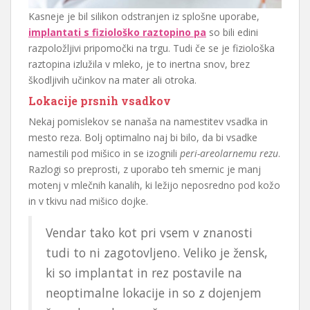
Kasneje je bil silikon odstranjen iz splošne uporabe,
implantati s fiziološko raztopino pa
so bili edini
razpoložljivi pripomočki na trgu. Tudi če se je fiziološka
raztopina izlužila v mleko, je to inertna snov, brez
škodljivih učinkov na mater ali otroka.
Lokacije prsnih vsadkov
Nekaj pomislekov se nanaša na namestitev vsadka in
mesto reza. Bolj optimalno naj bi bilo, da bi vsadke
namestili pod mišico in se izognili
peri-areolarnemu rezu
.
Razlogi so preprosti, z uporabo teh smernic je manj
motenj v mlečnih kanalih, ki ležijo neposredno pod kožo
in v tkivu nad mišico dojke.
Vendar tako kot pri vsem v znanosti
tudi to ni zagotovljeno. Veliko je žensk,
ki so implantat in rez postavile na
neoptimalne lokacije in so z dojenjem