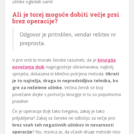
učinke ogledati sami!
Ali je torej mogoče dobiti večje prsi
brez operacije?
Odgovor je pritrdilen, vendar rešitev ni
preprosta.
V prvi vrsti bi morale ženske razumeti, da je
kirurgija
povečanja dojk
najpogosteje obravnavana, najbolj
sprejeta, dokazana in klinično potrjena metoda.
Hkrati
je to najtežja, draga in nepredvidljiva tehnika, ko
gre za neželene učinke.
Večina žensk se boji
povečane dojke s pomočjo kirurgije in tu so popolnoma
pravilne!
Če je operacija dojk tako tvegana, zakaj je tako
priljubljena? Zakaj se ženske ne odločijo za večje prsi
brez vseh teh negativnih učinkov in nevarnosti
operacije
? No, resnica je, da včasih druge metode niso