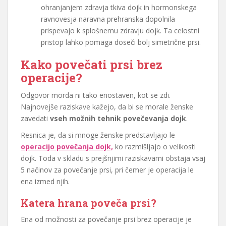
ohranjanjem zdravja tkiva dojk in hormonskega
ravnovesja naravna prehranska dopolnila
prispevajo k splošnemu zdravju dojk. Ta celostni
pristop lahko pomaga doseči bolj simetrične prsi.
Kako povečati prsi brez
operacije?
Odgovor morda ni tako enostaven, kot se zdi.
Najnovejše raziskave kažejo, da bi se morale ženske
zavedati
vseh možnih tehnik povečevanja dojk
.
Resnica je, da si mnoge ženske predstavljajo le
operacijo povečanja dojk,
ko razmišljajo o velikosti
dojk. Toda v skladu s prejšnjimi raziskavami obstaja vsaj
5 načinov za povečanje prsi, pri čemer je operacija le
ena izmed njih.
Katera hrana poveča prsi?
Ena od možnosti za povečanje prsi brez operacije je