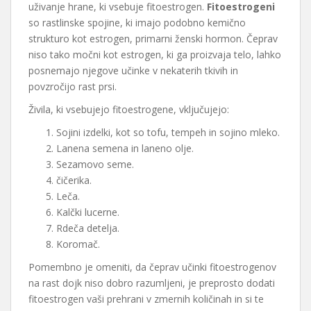
uživanje hrane, ki vsebuje fitoestrogen.
Fitoestrogeni
so rastlinske spojine, ki imajo podobno kemično
strukturo kot estrogen, primarni ženski hormon. Čeprav
niso tako močni kot estrogen, ki ga proizvaja telo, lahko
posnemajo njegove učinke v nekaterih tkivih in
povzročijo rast prsi.
Živila, ki vsebujejo fitoestrogene, vključujejo:
Sojini izdelki, kot so tofu, tempeh in sojino mleko.
Lanena semena in laneno olje.
Sezamovo seme.
čičerika.
Leča.
Kalčki lucerne.
Rdeča detelja.
Koromač.
Pomembno je omeniti, da čeprav učinki fitoestrogenov
na rast dojk niso dobro razumljeni, je preprosto dodati
fitoestrogen vaši prehrani v zmernih količinah in si te