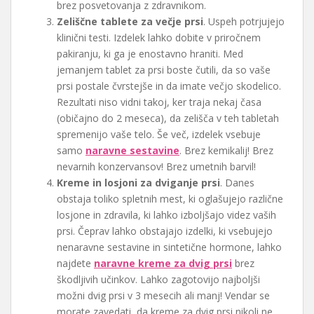
brez posvetovanja z zdravnikom.
Zeliščne tablete za večje prsi
. Uspeh potrjujejo
klinični testi. Izdelek lahko dobite v priročnem
pakiranju, ki ga je enostavno hraniti. Med
jemanjem tablet za prsi boste čutili, da so vaše
prsi postale čvrstejše in da imate večjo skodelico.
Rezultati niso vidni takoj, ker traja nekaj časa
(običajno do 2 meseca), da zelišča v teh tabletah
spremenijo vaše telo. Še več, izdelek vsebuje
samo
naravne sestavine
. Brez kemikalij! Brez
nevarnih konzervansov! Brez umetnih barvil!
Kreme in losjoni za dviganje prsi
. Danes
obstaja toliko spletnih mest, ki oglašujejo različne
losjone in zdravila, ki lahko izboljšajo videz vaših
prsi. Čeprav lahko obstajajo izdelki, ki vsebujejo
nenaravne sestavine in sintetične hormone, lahko
najdete
naravne kreme za dvig prsi
brez
škodljivih učinkov. Lahko zagotovijo najboljši
možni dvig prsi v 3 mesecih ali manj! Vendar se
morate zavedati, da kreme za dvig prsi nikoli ne