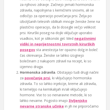
za njihovo zdravje. Začnejo jemati hormonska
zdravila, napolnjena s kemičnimi snovmi, ali se
odločijo za operacijo povečanja prsi. Želja po
izboljšanih telesnih oblikah mnoge ženske žene na
plastično operacijo, da bi dosegle večjo velikost
prsi. Kirurški poseg na dojki vključuje uporabo
vsadkov, kot je silikonski gel. Med
negativnimi
vidiki in neprijetnostmi tovrstnih kirurških
posegov
sta anestezija ter opazno dolg in boleč
čas okrevanja. Ženske se lahko izognejo
bolečinam z nakupom zdravil na recept, ki so
izjemno draga.
Hormonska zdravila
. Obstajajo tudi drugi načini
za
povečanje prsi
, ki vključujejo hormonska
zdravila. To so lahko injekcije, kreme ali zdravila,
ki temeljijo na kemikalijah in/ali vključujejo
hormone. Vse to so nenaravne metode, ki so
lahko nevarne. Pogosto imajo
življenjsko
nevarne stranske učinke
in jih ne priporočamo