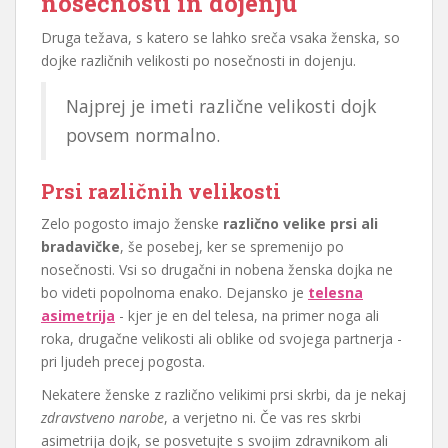
nosečnosti in dojenju
Druga težava, s katero se lahko sreča vsaka ženska, so
dojke različnih velikosti po nosečnosti in dojenju.
Najprej je imeti različne velikosti dojk
povsem normalno.
Prsi različnih velikosti
Zelo pogosto imajo ženske
različno velike prsi ali
bradavičke
, še posebej, ker se spremenijo po
nosečnosti. Vsi so drugačni in nobena ženska dojka ne
bo videti popolnoma enako. Dejansko je
telesna
asimetrija
- kjer je en del telesa, na primer noga ali
roka, drugačne velikosti ali oblike od svojega partnerja -
pri ljudeh precej pogosta.
Nekatere ženske z različno velikimi prsi skrbi, da je nekaj
zdravstveno narobe
, a verjetno ni. Če vas res skrbi
asimetrija dojk, se posvetujte s svojim zdravnikom ali