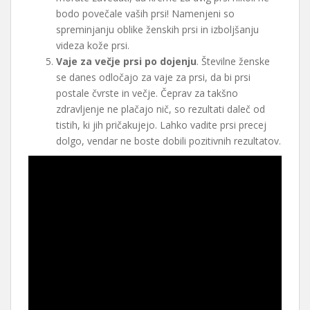
bodo povečale vaših prsi! Namenjeni so
spreminjanju oblike ženskih prsi in izboljšanju
videza kože prsi.
Vaje za večje prsi po dojenju
. Številne ženske
se danes odločajo za vaje za prsi, da bi prsi
postale čvrste in večje. Čeprav za takšno
zdravljenje ne plačajo nič, so rezultati daleč od
tistih, ki jih pričakujejo. Lahko vadite prsi precej
dolgo, vendar ne boste dobili pozitivnih rezultatov.