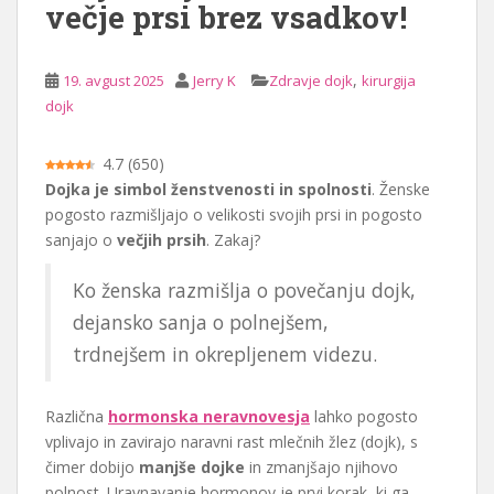
večje prsi brez vsadkov!
i
n
o
,
19. avgust 2025
Jerry K
Zdravje dojk
kirurgija
dojk
4.7
(
650
)
Dojka je simbol ženstvenosti in spolnosti
. Ženske
pogosto razmišljajo o velikosti svojih prsi in pogosto
sanjajo o
večjih prsih
. Zakaj?
Ko ženska razmišlja o povečanju dojk,
dejansko sanja o polnejšem,
trdnejšem in okrepljenem videzu.
Različna
hormonska neravnovesja
lahko pogosto
vplivajo in zavirajo naravni rast mlečnih žlez (dojk), s
čimer dobijo
manjše dojke
in zmanjšajo njihovo
polnost. Uravnavanje hormonov je prvi korak, ki ga