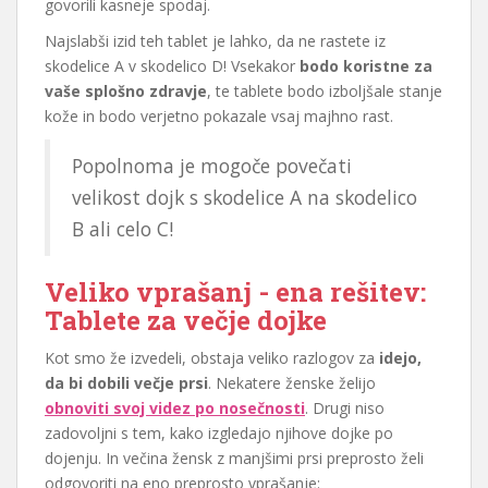
govorili kasneje spodaj.
Najslabši izid teh tablet je lahko, da ne rastete iz
skodelice A v skodelico D! Vsekakor
bodo koristne za
vaše splošno zdravje
, te tablete bodo izboljšale stanje
kože in bodo verjetno pokazale vsaj majhno rast.
Popolnoma je mogoče povečati
velikost dojk s skodelice A na skodelico
B ali celo C!
Veliko vprašanj - ena rešitev:
Tablete za večje dojke
Kot smo že izvedeli, obstaja veliko razlogov za
idejo,
da bi dobili večje prsi
. Nekatere ženske želijo
obnoviti svoj videz po nosečnosti
. Drugi niso
zadovoljni s tem, kako izgledajo njihove dojke po
dojenju. In večina žensk z manjšimi prsi preprosto želi
odgovoriti na eno preprosto vprašanje: