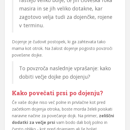
rastejo veliko bolje, če jih človeška roka
masira in se jih veliko dotakne, kar
zagotovo velja tudi za dojenčke, rojene
v terminu.
Dojenje je čudovit postopek, ki ga zahtevata tako
mama kot otrok. Na žalost dojenje pogosto povzroči
povešene dojke.
To povzroča naslednje vprašanje: kako
dobiti večje dojke po dojenju?
Kako povečati prsi po dojenju?
Če vaše dojke niso več polne in privlačne kot pred
začetkom dojenja otroka, boste morda želeli poiskati
naravne načine za povečanje dojk. Na primer,
zeliščni
dodatki za večje prsi
vam bodo dali bolj polno in
čvrsto obliko - kot pred dojenjem ali še bolje!