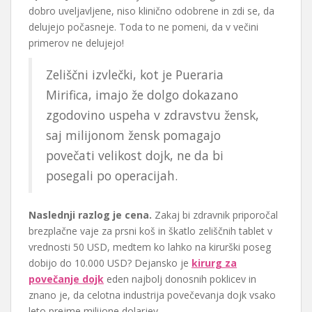
dobro uveljavljene, niso klinično odobrene in zdi se, da
delujejo počasneje. Toda to ne pomeni, da v večini
primerov ne delujejo!
Zeliščni izvlečki, kot je Pueraria
Mirifica, imajo že dolgo dokazano
zgodovino uspeha v zdravstvu žensk,
saj milijonom žensk pomagajo
povečati velikost dojk, ne da bi
posegali po operacijah.
Naslednji razlog je cena.
Zakaj bi zdravnik priporočal
brezplačne vaje za prsni koš in škatlo zeliščnih tablet v
vrednosti 50 USD, medtem ko lahko na kirurški poseg
dobijo do 10.000 USD? Dejansko je
kirurg za
povečanje dojk
eden najbolj donosnih poklicev in
znano je, da celotna industrija povečevanja dojk vsako
leto prejme milijone dolarjev.