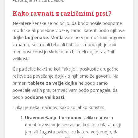
Posvetujte se z zdravnikom
Kako ravnati z različnimi prsi?
Nekatere ženske se odločijo, da bodo nosile podporne
modrčke ali posebne vložke, zaradi katerih bodo njihove
dojke
bolj enake
. Morda vam bo v pomoč tudi pogovor
z mamo, sestro ali teto ali babico - morda jih je tudi
med nosečnostjo skrbelo, da bi imeli dojke različnih
velikosti.
Če pa želite kakršno koli "akcijo", poskusite drugačne
rešitve za povečanje dojk - o njih smo že govorili. Na
primer,
tablete za večje dojke
ne bodo samo
povečale vaših prsi, temveč vam bodo pomagale, da
bodo
podobne velikosti
.
Tukaj je nekaj načinov, kako so lahko koristni:
Uravnovešanje hormonov
: veliko naravnih
dodatkov vsebuje sestavine, kot so triplata, divji
jam ali žagasta palma, za katere verjamejo, da