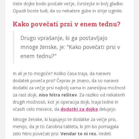
Vaše dojke bodo postale večje, čvrstejše in bolj gladke.
Opazili boste tudi, da so nekatere gube in strije izginile.
Kako povečati prsi v enem tednu?
Drugo vprašanje, ki ga postavljajo
mnoge ženske, je: "Kako povečati prsi v
enem tednu?"
In ali je to mogoče? Koliko časa traja, da naravni
dodatek poveča prsi? Čeprav je znano, da so naravni
dodatki za večje prsi najbolj varna in zanesljiva možnost
za rast dojk,
niso hitra rešitev
. Za razliko od nekaterih
drugih možnosti, kot je operacija dojk, traja tedne in
včasih celo mesece, da
dodatki za dojke
delujejo.
Mnoge ženske, ki kupujejo te dodatke za večje prsi,
menijo, da je to čarobna tableta, ki jim bo pomagala
zelo hitro povečati prsi.
Vendar to ni res.
Vedeti