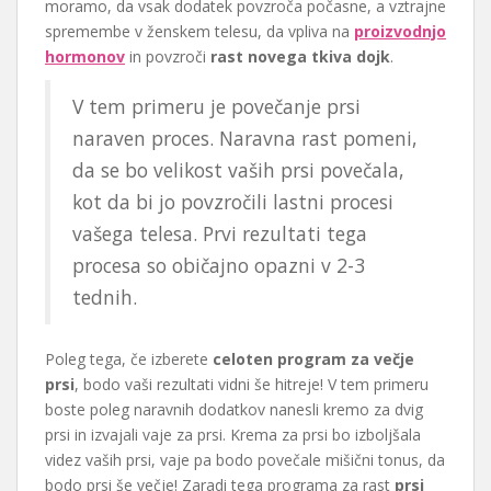
moramo, da vsak dodatek povzroča počasne, a vztrajne
spremembe v ženskem telesu, da vpliva na
proizvodnjo
hormonov
in povzroči
rast novega tkiva dojk
.
V tem primeru je povečanje prsi
naraven proces. Naravna rast pomeni,
da se bo velikost vaših prsi povečala,
kot da bi jo povzročili lastni procesi
vašega telesa. Prvi rezultati tega
procesa so običajno opazni v 2-3
tednih.
Poleg tega, če izberete
celoten program za večje
prsi
, bodo vaši rezultati vidni še hitreje! V tem primeru
boste poleg naravnih dodatkov nanesli kremo za dvig
prsi in izvajali vaje za prsi. Krema za prsi bo izboljšala
videz vaših prsi, vaje pa bodo povečale mišični tonus, da
bodo prsi še večje! Zaradi tega programa za rast
prsi