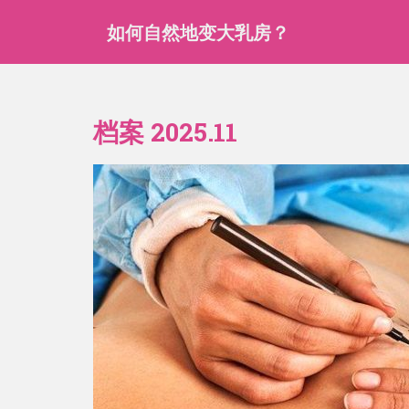
跳
如何自然地变大乳房？
至
主
要
内
容
档案 2025.11