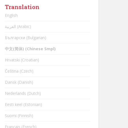
Translation
English
العربية (Arabic)
Български (Bulgarian)
中文(简体) (Chinese Smpl)
Hrvatski (Croatian)
Čeština (Czech)
Dansk (Danish)
Nederlands (Dutch)
Eesti keel (Estonian)
Suomi (Finnish)
Français (French)