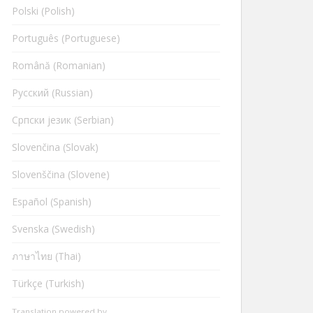
Polski (Polish)
Português (Portuguese)
Română (Romanian)
Русский (Russian)
Cрпски језик (Serbian)
Slovenčina (Slovak)
Slovenščina (Slovene)
Español (Spanish)
Svenska (Swedish)
ภาษาไทย (Thai)
Türkçe (Turkish)
Translation powered by