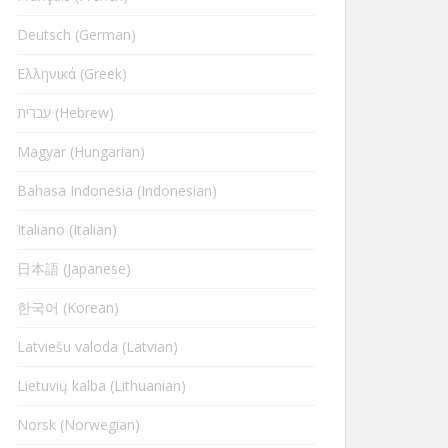
Deutsch (German)
Ελληνικά (Greek)
עברית (Hebrew)
Magyar (Hungarian)
Bahasa Indonesia (Indonesian)
Italiano (Italian)
日本語 (Japanese)
한국어 (Korean)
Latviešu valoda (Latvian)
Lietuvių kalba (Lithuanian)
Norsk (Norwegian)