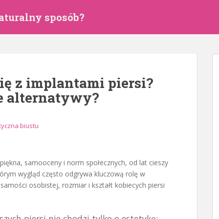
aturalny sposób?
ię z implantami piersi?
e alternatywy?
tyczna biustu
 piękna, samooceny i norm społecznych, od lat cieszy
tórym wygląd często odgrywa kluczową rolę w
samości osobistej, rozmiar i kształt kobiecych piersi
zych piersi nie chodzi tylko o estetykę;