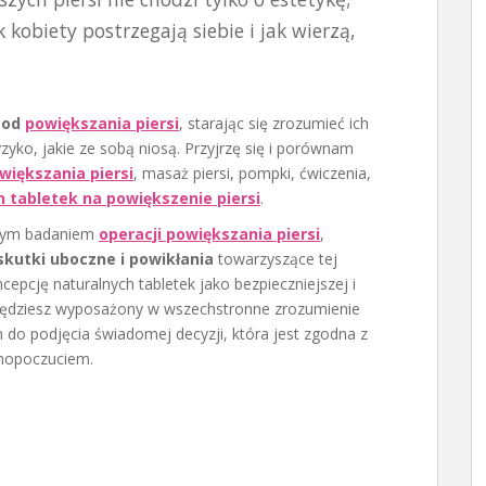
k kobiety postrzegają siebie i jak wierzą,
tod
powiększania piersi
, starając się zrozumieć ich
zyko, jakie ze sobą niosą. Przyjrzę się i porównam
większania piersi
, masaż piersi, pompki, ćwiczenia,
h tabletek na powiększenie piersi
.
owym badaniem
operacji powiększania piersi
,
skutki uboczne i powikłania
towarzyszące tej
cepcję naturalnych tabletek jako bezpieczniejszej i
c będziesz wyposażony w wszechstronne zrozumienie
do podjęcia świadomej decyzji, która jest zgodna z
mopoczuciem.