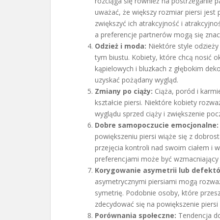
rozciąga się również na postrzeganie 
uważać, że większy rozmiar piersi jest
zwiększyć ich atrakcyjność i atrakcyjno
a preferencje partnerów mogą się znacz
Odzież i moda:
Niektóre style odzieży
tym biustu. Kobiety, które chcą nosić o
kąpielowych i bluzkach z głębokim dek
uzyskać pożądany wygląd.
Zmiany po ciąży:
Ciąża, poród i karm
kształcie piersi. Niektóre kobiety roz
wyglądu sprzed ciąży i zwiększenie poc
Dobre samopoczucie emocjonalne:
powiększeniu piersi wiąże się z dobro
przejęcia kontroli nad swoim ciałem i
preferencjami może być wzmacniający i
Korygowanie asymetrii lub defekt
asymetrycznymi piersiami mogą rozważ
symetrię. Podobnie osoby, które prze
zdecydować się na powiększenie piersi
Porównania społeczne:
Tendencja do