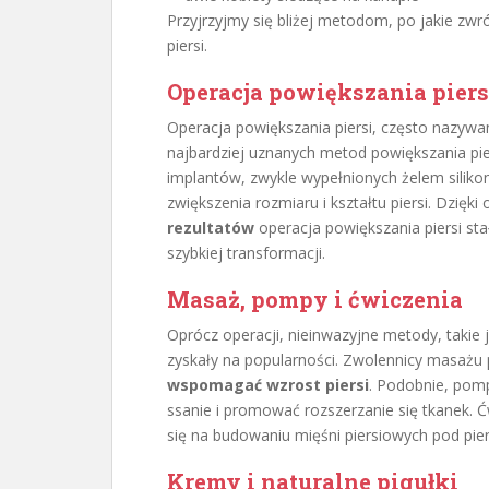
Przyjrzyjmy się bliżej metodom, po jakie zwr
piersi.
Operacja powiększania piers
Operacja powiększania piersi, często nazyw
najbardziej uznanych metod powiększania pier
implantów, zwykle wypełnionych żelem silikon
zwiększenia rozmiaru i kształtu piersi. Dzięki 
rezultatów
operacja powiększania piersi st
szybkiej transformacji.
Masaż, pompy i ćwiczenia
Oprócz operacji, nieinwazyjne metody, takie 
zyskały na popularności. Zwolennicy masażu p
wspomagać wzrost piersi
. Podobnie, pomp
ssanie i promować rozszerzanie się tkanek. Ćw
się na budowaniu mięśni piersiowych pod pier
Kremy i naturalne pigułki