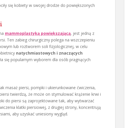
óciły się kobiety w swojej drodze do powiększonych
i
ana
mammoplastyką powiększającą
, jest jedną z
si. Ten zabieg chirurgiczny polega na wszczepieniu
owym lub roztworem soli fizjologicznej, w celu
obietnicy
natychmiastowych i znaczących
ała się popularnym wyborem dla osób pragnących
jak masaż piersi, pompki i ukierunkowane ćwiczenia,
iersi twierdzą, że może on stymulować krążenie krwi i
ki do piersi są zaprojektowane tak, aby wytwarzać
iczenia klatki piersiowej, z drugiej strony, koncentrują
siami, aby uzyskać uniesiony wygląd.