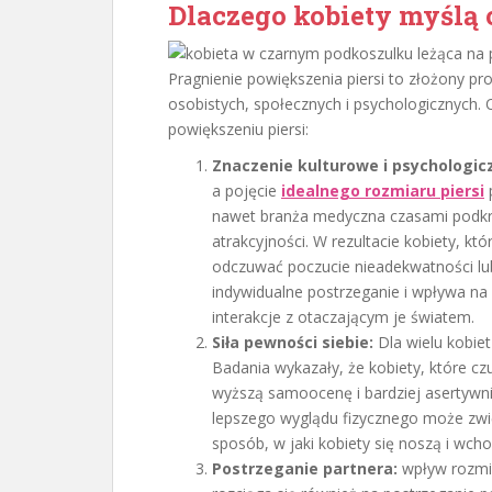
Dlaczego kobiety myślą 
Pragnienie powiększenia piersi to złożony p
osobistych, społecznych i psychologicznych. 
powiększeniu piersi:
Znaczenie kulturowe i psychologic
a pojęcie
idealnego rozmiaru piersi
p
nawet branża medyczna czasami podkreś
atrakcyjności. W rezultacie kobiety, kt
odczuwać poczucie nieadekwatności lu
indywidualne postrzeganie i wpływa na 
interakcje z otaczającym je światem.
Siła pewności siebie:
Dla wielu kobiet
Badania wykazały, że kobiety, które c
wyższą samoocenę i bardziej asertywni
lepszego wyglądu fizycznego może zwię
sposób, w jaki kobiety się noszą i wcho
Postrzeganie partnera:
wpływ rozmiar