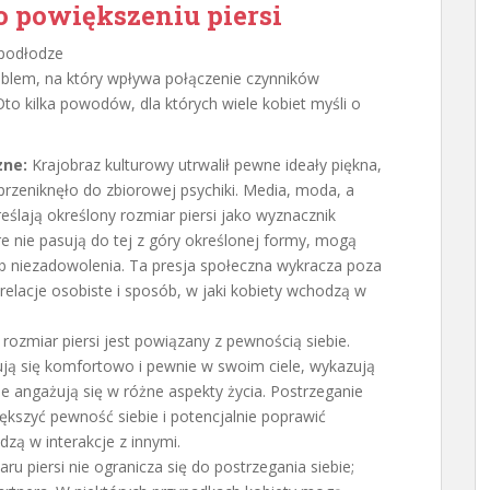
o powiększeniu piersi
roblem, na który wpływa połączenie czynników
Oto kilka powodów, dla których wiele kobiet myśli o
zne:
Krajobraz kulturowy utrwalił pewne ideały piękna,
rzeniknęło do zbiorowej psychiki. Media, moda, a
lają określony rozmiar piersi jako wyznacznik
óre nie pasują do tej z góry określonej formy, mogą
b niezadowolenia. Ta presja społeczna wykracza poza
relacje osobiste i sposób, w jaki kobiety wchodzą w
 rozmiar piersi jest powiązany z pewnością siebie.
zują się komfortowo i pewnie w swoim ciele, wykazują
e angażują się w różne aspekty życia. Postrzeganie
kszyć pewność siebie i potencjalnie poprawić
dzą w interakcje z innymi.
u piersi nie ogranicza się do postrzegania siebie;