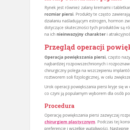
Rynek jest również zalany kremami i tabletk
rozmiar piersi
. Produkty te często zawierają
działaniu naśladującym estrogen, hormon zw
dotyczące skuteczności tych produktów są róż
na ich
nieinwazyjny charakter
i atrakcyjno
Przegląd operacji powię
Operacja powiększania piersi
, często na
najbardziej rozpowszechnionych i rozpoznawa
chirurgiczny polega na wszczepieniu implantó
roztworem soli fizjologicznej, w celu zwiększe
Urok operacji powiększania piersi kryje się 
co czyni ją popularnym wyborem dla osób po
Procedura
Operację powiększania piersi zazwyczaj rozpo
chirurgiem plastycznym
. Podczas tej kons
preferencje i wszelkie wątpliwości. Następni