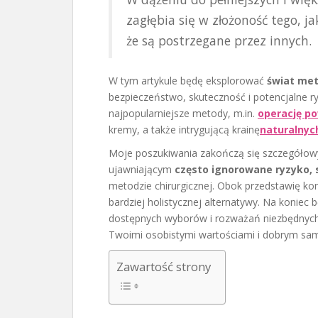
r
zagłębia się w złożoność tego, ja
t
że są postrzegane przez innych.
o
ś
W tym artykule będę eksplorować
świat me
c
bezpieczeństwo, skuteczność i potencjalne ry
i
najpopularniejsze metody, m.in.
operację po
kremy, a także intrygującą krainę
naturalnyc
Moje poszukiwania zakończą się szczegół
ujawniającym
często ignorowane ryzyko, 
metodzie chirurgicznej. Obok przedstawię kon
bardziej holistycznej alternatywy. Na konie
dostępnych wyborów i rozważań niezbędnych 
Twoimi osobistymi wartościami i dobrym sa
Zawartość strony