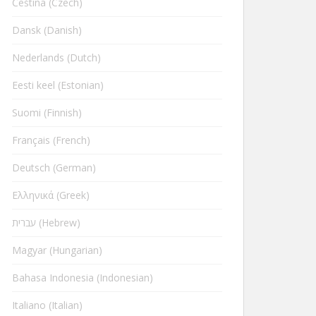
Čeština (Czech)
Dansk (Danish)
Nederlands (Dutch)
Eesti keel (Estonian)
Suomi (Finnish)
Français (French)
Deutsch (German)
Ελληνικά (Greek)
עברית (Hebrew)
Magyar (Hungarian)
Bahasa Indonesia (Indonesian)
Italiano (Italian)