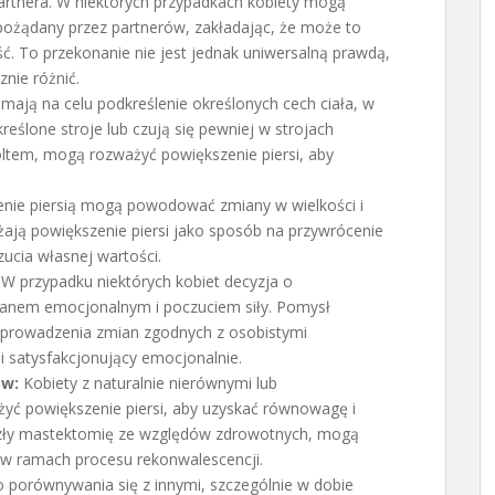
partnera. W niektórych przypadkach kobiety mogą
 pożądany przez partnerów, zakładając, że może to
ść. To przekonanie nie jest jednak uniwersalną prawdą,
nie różnić.
 mają na celu podkreślenie określonych cech ciała, w
kreślone stroje lub czują się pewniej w strojach
oltem, mogą rozważyć powiększenie piersi, aby
ienie piersią mogą powodować zmiany w wielkości i
ważają powiększenie piersi jako sposób na przywrócenie
zucia własnej wartości.
W przypadku niektórych kobiet decyzja o
stanem emocjonalnym i poczuciem siły. Pomysł
 wprowadzenia zmian zgodnych z osobistymi
 satysfakcjonujący emocjonalnie.
ów:
Kobiety z naturalnie nierównymi lub
yć powiększenie piersi, aby uzyskać równowagę i
szły mastektomię ze względów zdrowotnych, mogą
 w ramach procesu rekonwalescencji.
 porównywania się z innymi, szczególnie w dobie