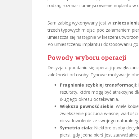
rodzaj, rozmiar i umiejscowienie implantu w 
Sam zabieg wykonywany jest w
znieczulen
trzech typowych miejsc: pod załamaniem pier
umieszcza się następnie w kieszeni utworzonej
Po umieszczeniu implantu i dostosowaniu go 
Powody wyboru operacji
Decyzja o poddaniu się operacji powiększania 
zależności od osoby. Typowe motywacje obe
Pragnienie szybkiej transformacji
:
rezultaty, które mogą być atrakcyjne 
długiego okresu oczekiwania.
Większa pewność siebie
: Wiele kobi
zwiększenie poczucia własnej wartości i
niezadowolenie ze swojego naturalnego
Symetria ciała
: Niektóre osoby decyd
piersi, gdy jedna pierś jest zauważalnie