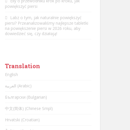
Elly
o
przewodniku krok po kroku, jak
powiększyć piersi
Labz
o tym,
jak naturalnie powiększyć
piersi? Przeanalizowaliśmy najlepsze tabletki
na powiększenie piersi w 2026 roku, aby
dowiedzieć się, czy działają!
Translation
English
العربية (Arabic)
Български (Bulgarian)
中文(简体) (Chinese Smpl)
Hrvatski (Croatian)