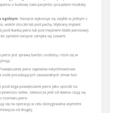
oparciu o budowę ciała pacjenta i pożądane rezultaty.
iu ogólnym
. Nacięcie wykonuje się zwykle w jednym z
si, wokół otoczki lub pod pachą. Wybrany implant
 pod tkanką piersi lub pod mięśniem klatki piersiowej.
do symetrii nacięcie zamyka się szwami.
piersi jest sprawą bardzo osobistą i różni się w
jmują:
 Powiększanie piersi zapewnia natychmiastowe
dla osób poszukujących zauważalnych zmian bez
et postrzega powiększanie piersi jako sposób na
 pewności siebie, zwłaszcza jeśli od dawna czują się
 rozmiaru piersi.
ują się na operację w celu skorygowania asymetrii
 mniejsza od drugiej.