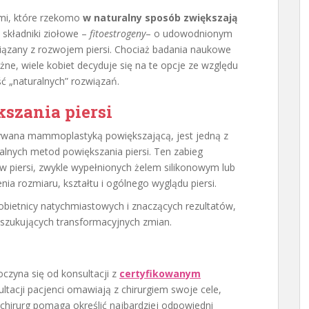
ami, które rzekomo
w naturalny sposób zwiększają
 składniki ziołowe –
fitoestrogeny
– o udowodnionym
iązany z rozwojem piersi. Chociaż badania naukowe
ne, wiele kobiet decyduje się na te opcje ze względu
ść „naturalnych” rozwiązań.
kszania piersi
zywana mammoplastyką powiększającą, jest jedną z
lnych metod powiększania piersi. Ten zabieg
w piersi, zwykle wypełnionych żelem silikonowym lub
nia rozmiaru, kształtu i ogólnego wyglądu piersi.
w obietnicy natychmiastowych i znaczących rezultatów,
szukujących transformacyjnych zmian.
czyna się od konsultacji z
certyfikowanym
ultacji pacjenci omawiają z chirurgiem swoje cele,
e chirurg pomaga określić najbardziej odpowiedni