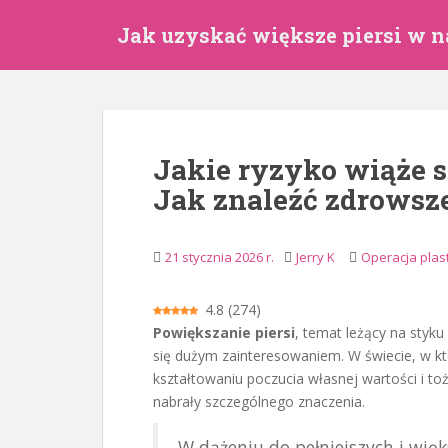
P
Jak uzyskać większe piersi w n
r
z
e
j
d
ź
Jakie ryzyko wiąże s
d
Jak znaleźć zdrowsz
o
g
ł
21 stycznia 2026 r.
Jerry K
Operacja plas
ó
w
n
4.8
(
274
)
e
Powiększanie piersi
, temat leżący na styku
j
się dużym zainteresowaniem. W świecie, w k
z
kształtowaniu poczucia własnej wartości i toż
a
nabrały szczególnego znaczenia.
w
W dążeniu do pełniejszych i więks
a