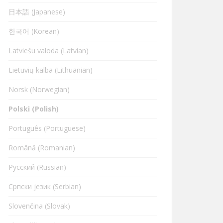
日本語 (Japanese)
한국어 (Korean)
Latviešu valoda (Latvian)
Lietuvių kalba (Lithuanian)
Norsk (Norwegian)
Polski (Polish)
Português (Portuguese)
Română (Romanian)
Русский (Russian)
Cрпски језик (Serbian)
Slovenčina (Slovak)