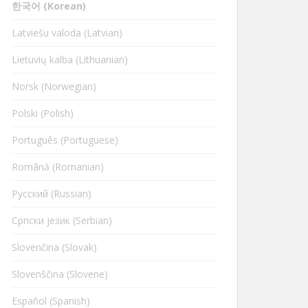
한국어 (Korean)
Latviešu valoda (Latvian)
Lietuvių kalba (Lithuanian)
Norsk (Norwegian)
Polski (Polish)
Português (Portuguese)
Română (Romanian)
Русский (Russian)
Cрпски језик (Serbian)
Slovenčina (Slovak)
Slovenščina (Slovene)
Español (Spanish)