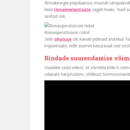
Rinnakirurgia populaarsus muutub tänapäeval. M
kiida
rinnaimplantaate
sageli heaks. Kuid av
seotud risk.
Rinnaoperatsiooni riskid
Selle
ohutuse
üle käivad pidevad arutelud. Nä
implantaate; selle asemel kasutavad nad soo
Rindade suurendamise võim
Vaadake seda videot, et võrrelda kõiki 6 võim
odavate harjutusteni, ohtlikust hormoonravist