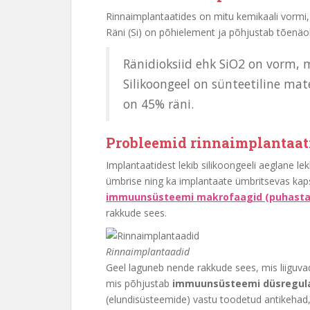
Rinnaimplantaatides on mitu kemikaali vormi
Räni (Si) on põhielement ja põhjustab tõenäol
Ränidioksiid ehk SiO2 on vorm,
Silikoongeel on sünteetiline mate
on 45% räni.
Probleemid rinnaimplantaat
Implantaatidest lekib silikoongeeli aeglane l
ümbrise ning ka implantaate ümbritsevas kapsl
immuunsüsteemi makrofaagid (puhasta
rakkude sees.
Rinnaimplantaadid
Geel laguneb nende rakkude sees, mis liiguvad
mis põhjustab
immuunsüsteemi düsregula
(elundisüsteemide) vastu toodetud antikehad,