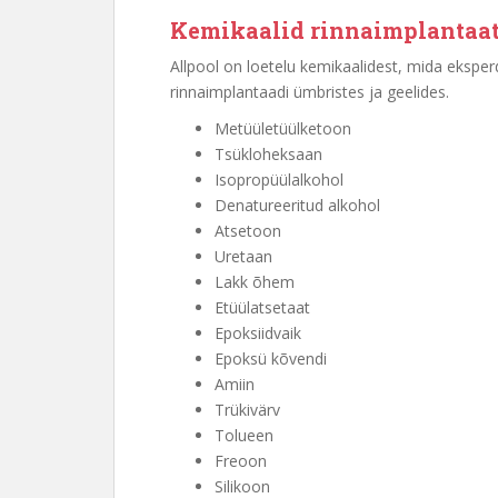
Kemikaalid rinnaimplantaat
Allpool on loetelu kemikaalidest, mida eksper
rinnaimplantaadi ümbristes ja geelides.
Metüületüülketoon
Tsükloheksaan
Isopropüülalkohol
Denatureeritud alkohol
Atsetoon
Uretaan
Lakk õhem
Etüülatsetaat
Epoksiidvaik
Epoksü kõvendi
Amiin
Trükivärv
Tolueen
Freoon
Silikoon