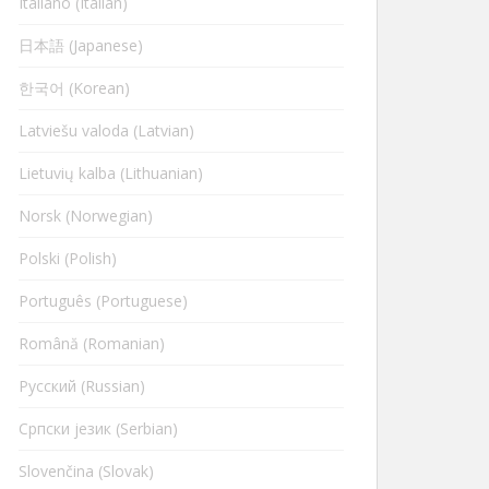
Italiano (Italian)
日本語 (Japanese)
한국어 (Korean)
Latviešu valoda (Latvian)
Lietuvių kalba (Lithuanian)
Norsk (Norwegian)
Polski (Polish)
Português (Portuguese)
Română (Romanian)
Русский (Russian)
Cрпски језик (Serbian)
Slovenčina (Slovak)