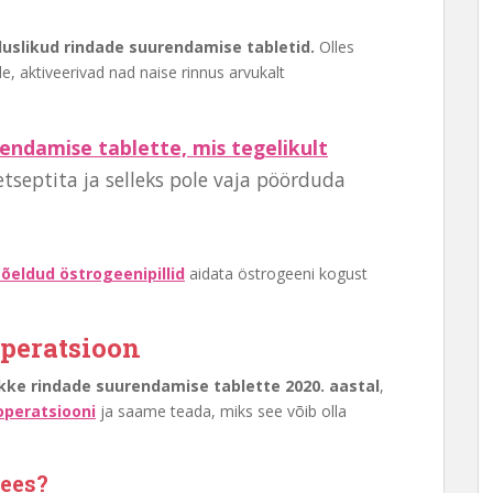
duslikud rindade suurendamise tabletid.
Olles
ele, aktiveerivad nad naise rinnus arvukalt
endamise tablette, mis tegelikult
etseptita ja selleks pole vaja pöörduda
eldud östrogeenipillid
aidata östrogeeni kogust
peratsioon
ikke rindade suurendamise tablette 2020. aastal
,
operatsiooni
ja saame teada, miks see võib olla
sees?