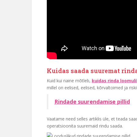
Kuidas saada suuremat rinda
Kuid kui naine mõtleb,
kuidas rinda loomul
millel on eelised, eelised, kõrvaltoimed ja risk
Rindade suurendamise pillid
Vaatame need selles artiklis üle, et teada saa
operatsioonita suuremaid rindu saada.