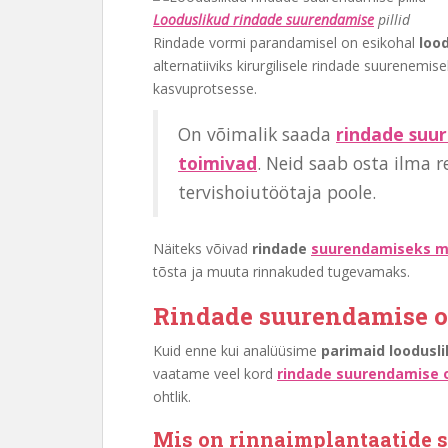
Looduslikud rindade suurendamise
pillid
Rindade vormi parandamisel on esikohal
loo
alternatiiviks kirurgilisele rindade suurenemis
kasvuprotsesse.
On võimalik saada
rindade suur
toimivad
. Neid saab osta ilma r
tervishoiutöötaja poole.
Näiteks võivad
rindade
suurendamiseks mõ
tõsta ja muuta rinnakuded tugevamaks.
Rindade suurendamise o
Kuid enne kui analüüsime
parimaid loodusl
vaatame veel kord
rindade suurendamise 
ohtlik.
Mis on rinnaimplantaatide 