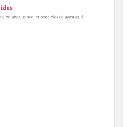
ides
did on analüüsinud, et need oleksid avastatud