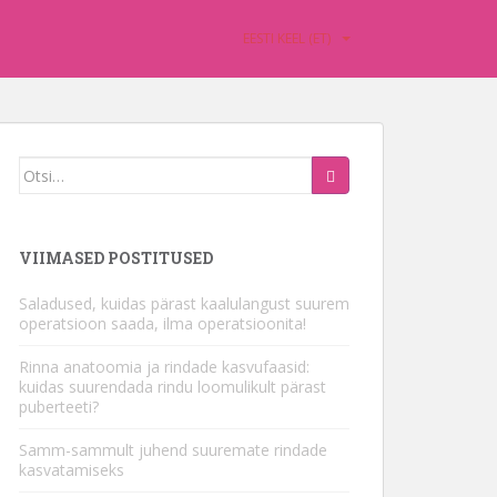
EESTI KEEL (ET)
Otsima:
VIIMASED POSTITUSED
Saladused, kuidas pärast kaalulangust suurem
operatsioon saada, ilma operatsioonita!
Rinna anatoomia ja rindade kasvufaasid:
kuidas suurendada rindu loomulikult pärast
puberteeti?
Samm-sammult juhend suuremate rindade
kasvatamiseks