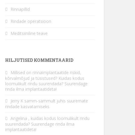
Rinnapillid
Rindade operatsioon
Meditsiiniline teave
HILJUTISED KOMMENTAARID
Millised on rinnaimplantaatide riskid,
kõrvalmõjud ja tüsistused?
Kuidas kodus
loomulikult rindu suurendada? Suurendage
rinda ilma implantaatideta!
Jerry K
samm-sammult juhis suuremate
rindade kasvatamiseks
Angelina
, kuidas kodus loomulikult rindu
suurendada? Suurendage rinda ilma
implantaatideta!