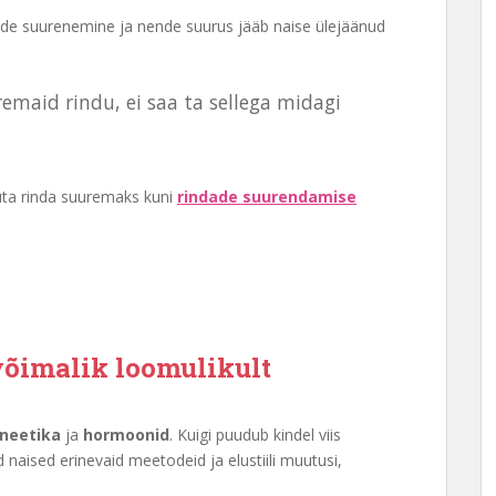
de suurenemine ja nende suurus jääb naise ülejäänud
remaid rindu, ei saa ta sellega midagi
uuta rinda suuremaks kuni
rindade suurendamise
võimalik loomulikult
neetika
ja
hormoonid
. Kuigi puudub kindel viis
 naised erinevaid meetodeid ja elustiili muutusi,