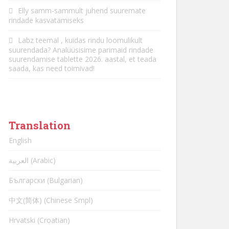
Elly
samm-sammult juhend suuremate
rindade kasvatamiseks
Labz
teemal
, kuidas rindu loomulikult
suurendada? Analüüsisime parimaid rindade
suurendamise tablette 2026. aastal, et teada
saada, kas need toimivad!
Translation
English
العربية (Arabic)
Български (Bulgarian)
中文(简体) (Chinese Smpl)
Hrvatski (Croatian)