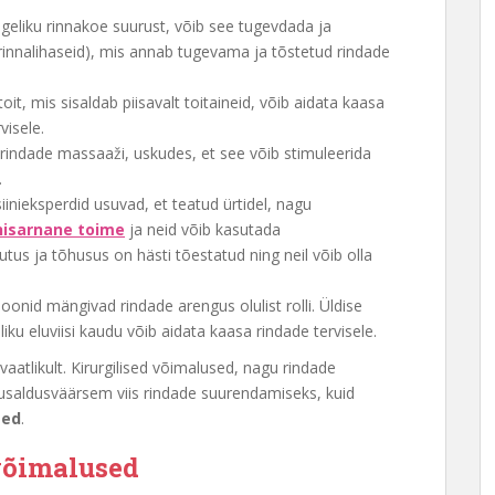
egeliku rinnakoe suurust, võib see tugevdada ja
 (rinnalihaseid), mis annab tugevama ja tõstetud rindade
it, mis sisaldab piisavalt toitaineid, võib aidata kaasa
visele.
 rindade massaaži, uskudes, et see võib stimuleerida
.
inieksperdid usuvad, et teatud ürtidel, nagu
isarnane toime
ja neid võib kasutada
utus ja tõhusus on hästi tõestatud ning neil võib olla
onid mängivad rindade arengus olulist rolli. Üldise
ku eluviisi kaudu võib aidata kaasa rindade tervisele.
aatlikult. Kirurgilised võimalused, nagu rindade
usaldusväärsem viis rindade suurendamiseks, kuid
sed
.
võimalused