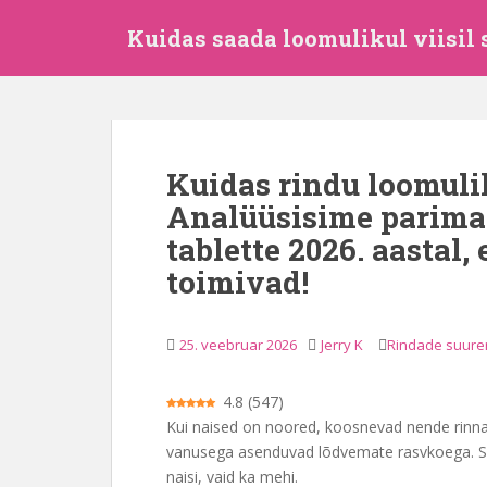
M
Kuidas saada loomulikul viisil
i
n
e
p
õ
h
Kuidas rindu loomuli
i
Analüüsisime parima
s
i
tablette 2026. aastal,
s
toimivad!
u
j
u
25. veebruar 2026
Jerry K
Rindade suur
u
r
4.8
(
547
)
d
Kui naised on noored, koosnevad nende rinna
e
vanusega asenduvad lõdvemate rasvkoega. Se
naisi, vaid ka mehi.