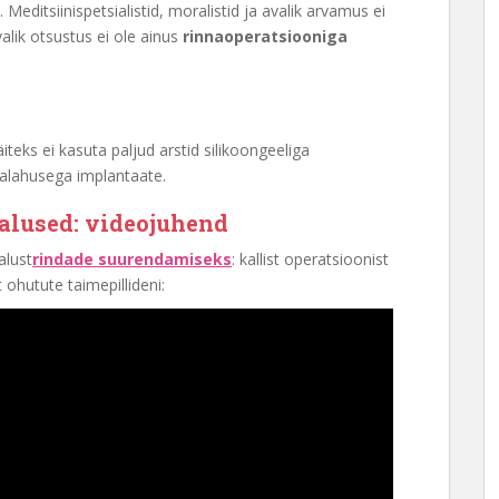
editsiinispetsialistid, moralistid ja avalik arvamus ei
alik otsustus ei ole ainus
rinnaoperatsiooniga
iteks ei kasuta paljud arstid silikoongeeliga
lalahusega implantaate.
alused: videojuhend
alust
rindade suurendamiseks
: kallist operatsioonist
 ohutute taimepillideni: