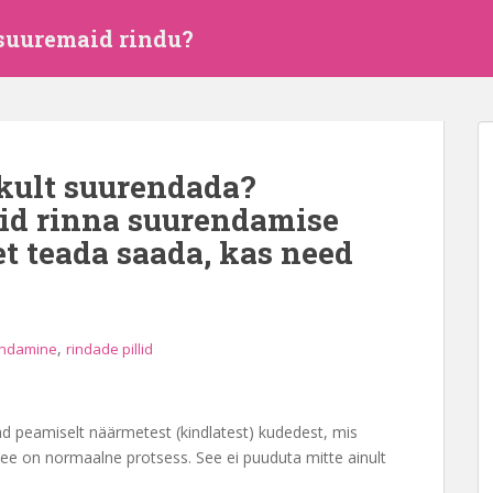
 suuremaid rindu?
kult suurendada?
id rinna suurendamise
 et teada saada, kas need
,
endamine
rindade pillid
d peamiselt näärmetest (kindlatest) kudedest, mis
e on normaalne protsess. See ei puuduta mitte ainult