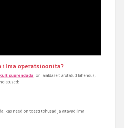
 ilma operatsioonita?
ikult suurendada
, on laialdaselt arutatud lahendus,
ihoiatused:
da, kas need on tõesti tõhusad ja aitavad ilma