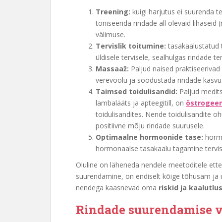
Treening:
kuigi harjutus ei suurenda t
toniseerida rindade all olevaid lihaseid
välimuse.
Tervislik toitumine:
tasakaalustatud to
üldisele tervisele, sealhulgas rindade ter
Massaaž:
Paljud naised praktiseerivad
verevoolu ja soodustada rindade kasvu
Taimsed toidulisandid:
Paljud meditsi
lambalääts ja apteegitill, on
östrogeen
toidulisandites. Nende toidulisandite oh
positiivne mõju rindade suurusele.
Optimaalne hormoonide tase:
hormo
hormonaalse tasakaalu tagamine tervisli
Oluline on läheneda nendele meetoditele ettev
suurendamine, on endiselt kõige tõhusam ja 
nendega kaasnevad oma
riskid ja kaalutlu
Rindade suurendamise 