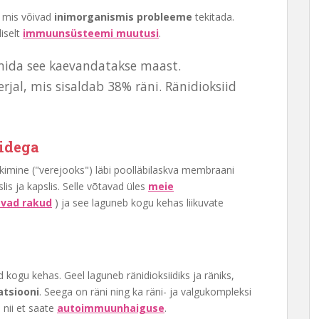
, mis võivad
inimorganismis probleeme
tekitada.
iselt
immuunsüsteemi muutusi
.
 mida see kaevandatakse maast.
rjal, mis sisaldab 38% räni. Ränidioksiid
idega
ekkimine ("verejooks") läbi poolläbilaskva membraani
is ja kapslis. Selle võtavad üles
meie
vad rakud
) ja see laguneb kogu kehas liikuvate
 kogu kehas. Geel laguneb ränidioksiidiks ja räniks,
tsiooni
. Seega on räni ning ka räni- ja valgukompleksi
 nii et saate
autoimmuunhaiguse
.