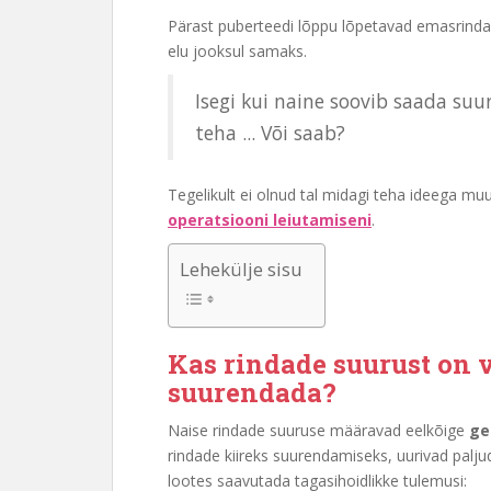
Pärast puberteedi lõppu lõpetavad emasrinda
elu jooksul samaks.
Isegi kui naine soovib saada suu
teha ... Või saab?
Tegelikult ei olnud tal midagi teha ideega m
operatsiooni leiutamiseni
.
Lehekülje sisu
Kas rindade suurust on 
suurendada?
Naise rindade suuruse määravad eelkõige
ge
rindade kiireks suurendamiseks, uurivad paljud
lootes saavutada tagasihoidlikke tulemusi: